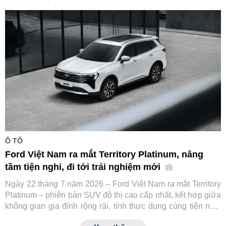
cùng các đối tác tài chính và hạ tầng sạc, hướng tới thúc
đẩy chuyển đổi xanh cho ngành vận tải dịch vụ tại Việt Nam.
Ô TÔ
Ford Việt Nam ra mắt Territory Platinum, nâng
tầm tiện nghi, đi tới trải nghiệm mới
Ngày 22 tháng 7 năm 2026 – Ford Việt Nam ra mắt Territory
Platinum – phiên bản SUV đô thị cao cấp nhất, kết hợp giữa
không gian gia đình rộng rãi, tính thực dụng cùng tiện nghi
và công nghệ an toàn tiệm cận xe sang.