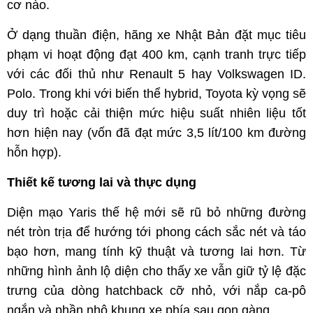
cơ nào.
Ở dạng thuần điện, hãng xe Nhật Bản đặt mục tiêu
phạm vi hoạt động đạt 400 km, cạnh tranh trực tiếp
với các đối thủ như Renault 5 hay Volkswagen ID.
Polo. Trong khi với biến thể hybrid, Toyota kỳ vọng sẽ
duy trì hoặc cải thiện mức hiệu suất nhiên liệu tốt
hơn hiện nay (vốn đã đạt mức 3,5 lít/100 km đường
hỗn hợp).
Thiết kế tương lai và thực dụng
Diện mạo Yaris thế hệ mới sẽ rũ bỏ những đường
nét tròn trịa để hướng tới phong cách sắc nét và táo
bạo hơn, mang tính kỹ thuật và tương lai hơn. Từ
những hình ảnh lộ diện cho thấy xe vẫn giữ tỷ lệ đặc
trưng của dòng hatchback cỡ nhỏ, với nắp ca-pô
ngắn và phần nhô khung xe phía sau gọn gàng.