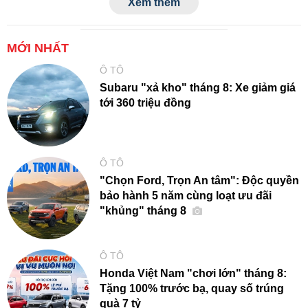
Xem thêm
MỚI NHẤT
Ô TÔ
Subaru "xả kho" tháng 8: Xe giảm giá
tới 360 triệu đồng
Ô TÔ
"Chọn Ford, Trọn An tâm": Độc quyền
bảo hành 5 năm cùng loạt ưu đãi
"khủng" tháng 8
Ô TÔ
Honda Việt Nam "chơi lớn" tháng 8:
Tặng 100% trước bạ, quay số trúng
quà 7 tỷ