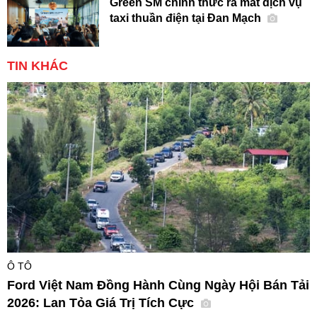
Green SM chính thức ra mắt dịch vụ
taxi thuần điện tại Đan Mạch
TIN KHÁC
Ô TÔ
Ford Việt Nam Đồng Hành Cùng Ngày Hội Bán Tải
2026: Lan Tỏa Giá Trị Tích Cực