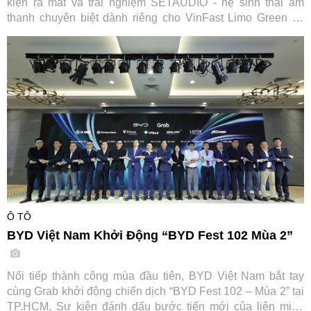
kiện ra mắt và trải nghiệm SETAUDIO - hệ sinh thái âm
thanh chuyên biệt dành riêng cho VinFast Limo Green và
MPV7, mang đến cơ hội so sánh thực tế cùng ưu đãi "Thu
cũ đổi mới" tiết kiệm tới 7,2 triệu đồng.
Ô TÔ
BYD Việt Nam Khởi Động “BYD Fest 102 Mùa 2”
Nối tiếp thành công mùa đầu tiên, BYD Việt Nam bắt tay
cùng Grab khởi động chiến dịch “BYD Fest 102 – Mùa 2” tại
TP.HCM. Sự kiện đánh dấu bước tiến mới của liên minh