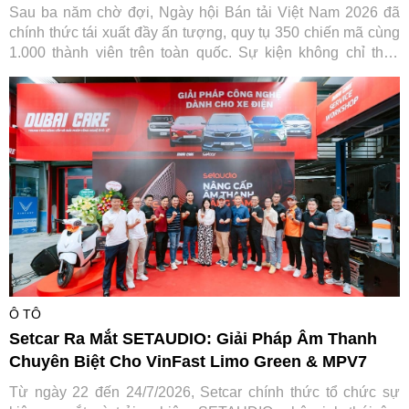
Sau ba năm chờ đợi, Ngày hội Bán tải Việt Nam 2026 đã
chính thức tái xuất đầy ấn tượng, quy tụ 350 chiến mã cùng
1.000 thành viên trên toàn quốc. Sự kiện không chỉ thỏa
lòng người đam mê mà còn ghi dấu ấn đậm nét của Ford
Việt Nam trong hành trình gắn kết và lan tỏa giá trị tích cực
cho cộng đồng.
Ô TÔ
Setcar Ra Mắt SETAUDIO: Giải Pháp Âm Thanh
Chuyên Biệt Cho VinFast Limo Green & MPV7
Từ ngày 22 đến 24/7/2026, Setcar chính thức tổ chức sự