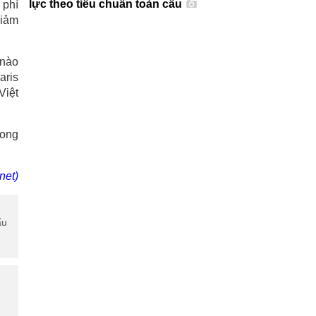
lực theo tiêu chuẩn toàn cầu
 phí
giảm
 nào
aris
Việt
rong
net)
ẩu