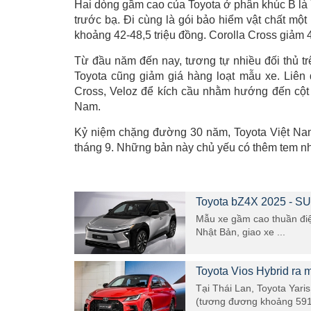
Hai dòng gầm cao của Toyota ở phân khúc B là 
trước bạ. Đi cùng là gói bảo hiểm vật chất mộ
khoảng 42-48,5 triệu đồng. Corolla Cross giảm 4
Từ đầu năm đến nay, tương tự nhiều đối thủ trê
Toyota cũng giảm giá hàng loạt mẫu xe. Liên
Cross, Veloz để kích cầu nhằm hướng đến cột 
Nam.
Kỷ niệm chặng đường 30 năm, Toyota Việt Nam s
tháng 9. Những bản này chủ yếu có thêm tem nh
Toyota bZ4X 2025 - SU
Mẫu xe gầm cao thuần điện
Nhật Bản, giao xe ...
Toyota Vios Hybrid ra m
Tại Thái Lan, Toyota Yari
(tương đương khoảng 591 