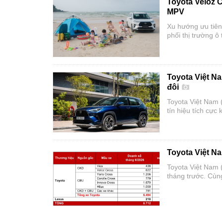
Toyota Veloz 
MPV
Xu hướng ưu tiên
phối thị trường ô
sau nửa đầu năm
Toyota Việt N
đôi
Toyota Việt Nam 
tín hiệu tích cực
trưởng. Đáng chú 
vững vị thế dẫn 
Toyota Việt Na
Toyota Việt Nam 
tháng trước. Cùng
ưu đãi trong thá