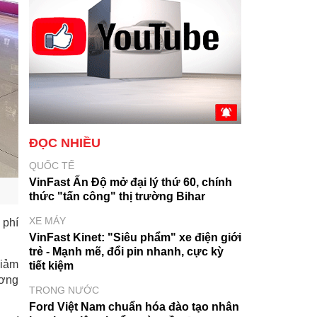
ĐỌC NHIỀU
QUỐC TẾ
VinFast Ấn Độ mở đại lý thứ 60, chính
thức "tấn công" thị trường Bihar
XE MÁY
 phí
VinFast Kinet: "Siêu phẩm" xe điện giới
trẻ - Mạnh mẽ, đổi pin nhanh, cực kỳ
giảm
tiết kiệm
ương
TRONG NƯỚC
Ford Việt Nam chuẩn hóa đào tạo nhân