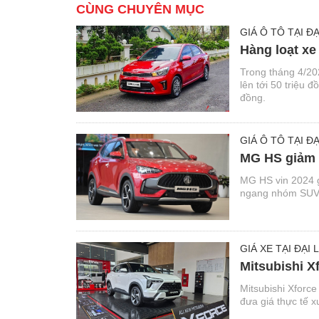
CÙNG CHUYÊN MỤC
GIÁ Ô TÔ TẠI ĐẠ
Hàng loạt xe
Trong tháng 4/20
lên tới 50 triệu 
đồng.
GIÁ Ô TÔ TẠI ĐẠ
MG HS giảm g
MG HS vin 2024 gi
ngang nhóm SUV c
GIÁ XE TẠI ĐẠI 
Mitsubishi Xf
Mitsubishi Xforce
đưa giá thực tế x