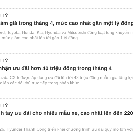
I LÝ
iảm giá trong tháng 4, mức cao nhất gần một tỷ đồn
rd, Toyota, Honda, Kia, Hyundai và Mitsubishi đồng loạt tung khuyến 
 mức giảm cao nhất lên tới gần 1 tỷ đồng.
I LÝ
hận ưu đãi hơn 40 triệu đồng trong tháng 4
azda CX-5 được áp dụng ưu đãi lên tới 43 triệu đồng nhằm gia tăng lợi
c lên các đối thủ trực tiếp trong phân khúc.
I LÝ
 tay ưu đãi cho nhiều mẫu xe, cao nhất lên đến 220
26, Hyundai Thành Công triển khai chương trình ưu đãi quy mô lớn với