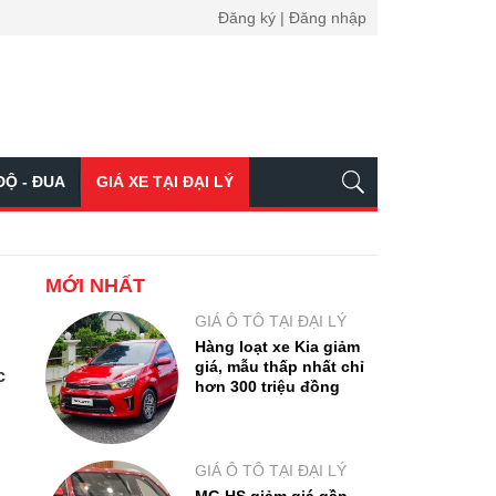
Đăng ký | Đăng nhập
ĐỘ - ĐUA
GIÁ XE TẠI ĐẠI LÝ
MỚI NHẤT
GIÁ Ô TÔ TẠI ĐẠI LÝ
Hàng loạt xe Kia giảm
giá, mẫu thấp nhất chỉ
c
hơn 300 triệu đồng
GIÁ Ô TÔ TẠI ĐẠI LÝ