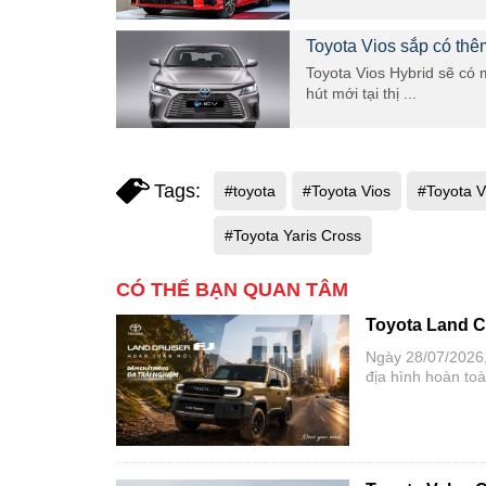
Toyota Vios sắp có thê
Toyota Vios Hybrid sẽ có 
hút mới tại thị ...
Tags:
#toyota
#Toyota Vios
#Toyota V
#Toyota Yaris Cross
CÓ THỂ BẠN QUAN TÂM
Toyota Land C
Ngày 28/07/2026,
địa hình hoàn to
tân binh dòng SU
có lịch sử hơn 7