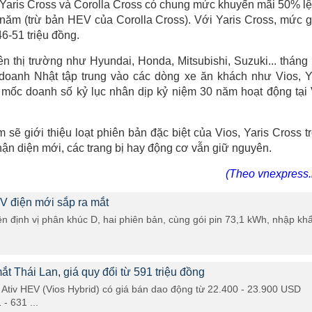
Yaris Cross và Corolla Cross có chung mức khuyến mãi 50% lệ
t năm (trừ bản HEV của Corolla Cross). Với Yaris Cross, mức 
6-51 triệu đồng.
n thị trường như Hyundai, Honda, Mitsubishi, Suzuki... tháng
 doanh Nhật tập trung vào các dòng xe ăn khách như Vios, Y
mốc doanh số kỷ lục nhân dịp kỷ niệm 30 năm hoạt động tại 
ẽ giới thiệu loạt phiên bản đặc biệt của Vios, Yaris Cross t
ận diện mới, các trang bị hay động cơ vẫn giữ nguyên.
(Theo vnexpress.
V điện mới sắp ra mắt
 định vị phân khúc D, hai phiên bản, cùng gói pin 73,1 kWh, nhập kh
ắt Thái Lan, giá quy đổi từ 591 triệu đồng
s Ativ HEV (Vios Hybrid) có giá bán dao động từ 22.400 - 23.900 USD
- 631 ...