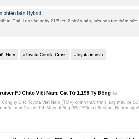
m phiên bản Hybrid
mặt tại Thái Lan vào ngày 21/8 với 2 phiên bản, hứa hẹn tạo thêm sức
iệt Nam
#Toyota Corolla Cross
#toyota innova
ruiser FJ Chào Việt Nam: Giá Từ 1,198 Tỷ Đồng
 Công ty Ô tô Toyota Việt Nam (TMV) chính thức trình làng mẫu xe S
àn mới Land Cruiser FJ. Mang thông điệp "Đậm chất riêng, Đa trải nghi
V hứa hẹn mở rộng tệp khách hàng tiếp cận dòng xe huyền thoại vốn 
0 năm của hãng xe Nhật Bản.