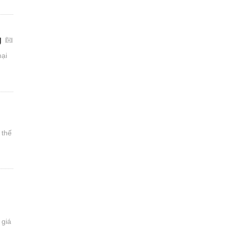
g
mại
 thế
 giá