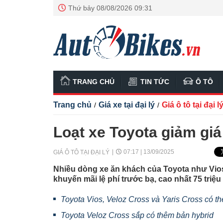
Thứ bảy 08/08/2026 09:31
TRANG CHỦ
TIN TỨC
Ô TÔ
Trang chủ
Giá xe tại đại lý
Giá ô tô tại đại l
/
/
Loạt xe Toyota giảm giá
07:17 | 13/09/2025
GIÁ Ô TÔ TẠI ĐẠI LÝ
Nhiều dòng xe ăn khách của Toyota như Vios,
khuyến mãi lệ phí trước bạ, cao nhất 75 triệu
Toyota Vios, Veloz Cross và Yaris Cross có th
Toyota Veloz Cross sắp có thêm bản hybrid