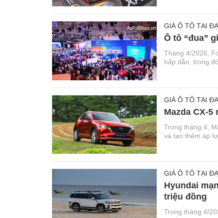
GIÁ Ô TÔ TẠI ĐẠ
Ô tô “đua” g
Tháng 4/2026, Fo
hấp dẫn, trong đó
GIÁ Ô TÔ TẠI ĐẠ
Mazda CX-5 n
Trong tháng 4, M
và tạo thêm áp lự
GIÁ Ô TÔ TẠI ĐẠ
Hyundai mạnh
triệu đồng
Trong tháng 4/20