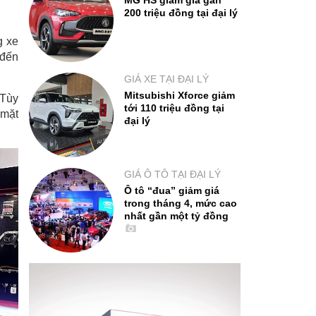
MG HS giảm giá gần
200 triệu đồng tại đại lý
g xe
 đến
GIÁ XE TẠI ĐẠI LÝ
Mitsubishi Xforce giảm
 Tùy
tới 110 triệu đồng tại
 mặt
đại lý
GIÁ Ô TÔ TẠI ĐẠI LÝ
Ô tô “đua” giảm giá
trong tháng 4, mức cao
nhất gần một tỷ đồng