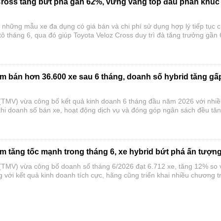
Cross tăng bứt phá gần 62%, vững vàng top đầu phân khúc
 những mẫu xe đa dụng có giá bán và chi phí sử dụng hợp lý tiếp tục c
 tô tháng 6, qua đó giúp Toyota Veloz Cross duy trì đà tăng trưởng gần
 2026.
am bán hơn 36.600 xe sau 6 tháng, doanh số hybrid tăng gấ
(TMV) vừa công bố kết quả kinh doanh 6 tháng đầu năm 2026 với nhi
 khi doanh số bán xe, hoạt động dịch vụ và đóng góp ngân sách đều tă
ý, doanh số xe hybrid tiếp tục bứt phá, trong khi nhiều mẫu xe chủ lực
đầu phân khúc, tạo nền tảng cho mục tiêu tăng trưởng trong nửa cuối 
m tăng tốc mạnh trong tháng 6, xe hybrid bứt phá ấn tượn
(TMV) vừa công bố doanh số tháng 6/2026 đạt 6.712 xe, tăng 12% so 
 với kết quả kinh doanh tích cực, hãng cũng triển khai nhiều chương t
ng 7 nhằm kích cầu và hỗ trợ khách hàng mua xe.