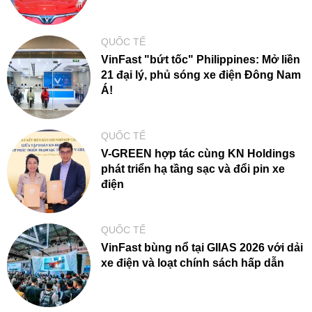
QUỐC TẾ
VinFast "bứt tốc" Philippines: Mở liền
21 đại lý, phủ sóng xe điện Đông Nam
Á!
QUỐC TẾ
V-GREEN hợp tác cùng KN Holdings
phát triển hạ tầng sạc và đổi pin xe
điện
QUỐC TẾ
VinFast bùng nổ tại GIIAS 2026 với dải
xe điện và loạt chính sách hấp dẫn