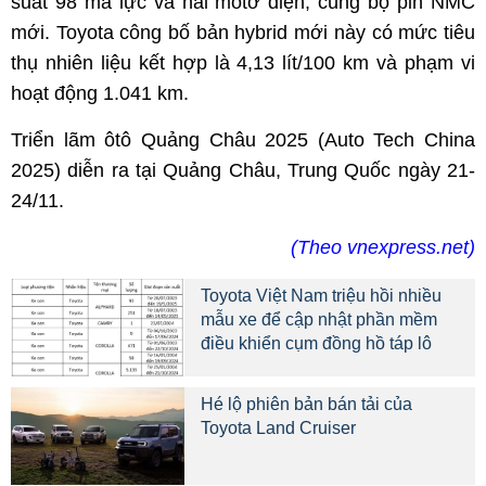
suất 98 mã lực và hai môtơ điện, cùng bộ pin NMC
mới. Toyota công bố bản hybrid mới này có mức tiêu
thụ nhiên liệu kết hợp là 4,13 lít/100 km và phạm vi
hoạt động 1.041 km.
Triển lãm ôtô Quảng Châu 2025 (Auto Tech China
2025) diễn ra tại Quảng Châu, Trung Quốc ngày 21-
24/11.
(Theo vnexpress.net)
Toyota Việt Nam triệu hồi nhiều
mẫu xe để cập nhật phần mềm
điều khiển cụm đồng hồ táp lô
Hé lộ phiên bản bán tải của
Toyota Land Cruiser