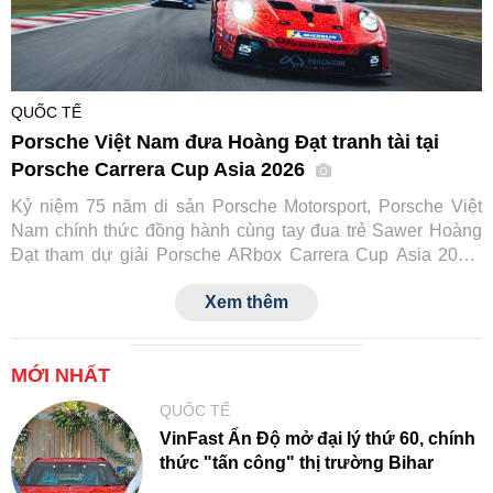
QUỐC TẾ
Porsche Việt Nam đưa Hoàng Đạt tranh tài tại
Porsche Carrera Cup Asia 2026
Kỷ niệm 75 năm di sản Porsche Motorsport, Porsche Việt
Nam chính thức đồng hành cùng tay đua trẻ Sawer Hoàng
Đạt tham dự giải Porsche ARbox Carrera Cup Asia 2026.
Đây là lần đầu tiên một tay đua Việt Nam tranh tài tại đấu
Xem thêm
trường danh giá này, đồng thời đánh dấu cột mốc mới trong
hành trình phát triển văn hóa xe thể thao của Porsche tại
Việt Nam.
MỚI NHẤT
QUỐC TẾ
VinFast Ấn Độ mở đại lý thứ 60, chính
thức "tấn công" thị trường Bihar