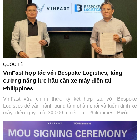
QUỐC TẾ
VinFast hợp tác với Bespoke Logistics, tăng
cường năng lực hậu cần xe máy điện tại
Philippines
VinFast vừa chính thức ký kết hợp tác với Bespoke
Logistics để vận hành trung tâm phân phối và kiểm định xe
máy điện quy mô 30.000 chiếc tại Philippines. Bước đi
chiến lược này không chỉ giúp tối ưu hóa chuỗi cung ứng
toàn cầu của hãng xe Việt mà còn đặt nền móng vững chắc
cho hệ sinh thái di chuyển xanh toàn diện tại quốc gia vạn