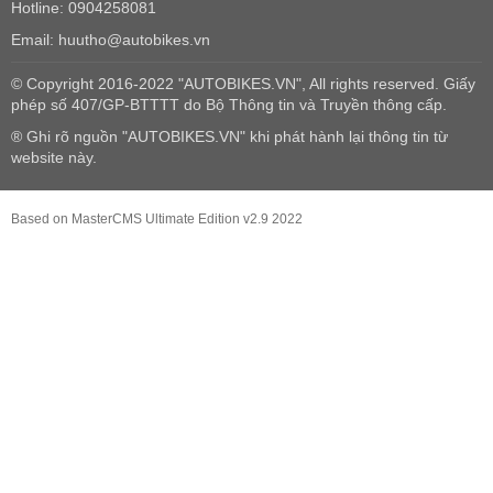
Hotline: 0904258081
Email: huutho@autobikes.vn
© Copyright 2016-2022 "AUTOBIKES.VN", All rights reserved. Giấy
phép số 407/GP-BTTTT do Bộ Thông tin và Truyền thông cấp.
® Ghi rõ nguồn "AUTOBIKES.VN" khi phát hành lại thông tin từ
website này.
Based on MasterCMS Ultimate Edition v2.9 2022