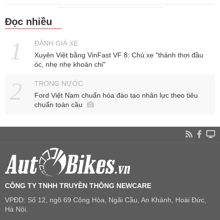
Đọc nhiều
ĐÁNH GIÁ XE
Xuyên Việt bằng VinFast VF 8: Chủ xe "thảnh thơi đầu
óc, nhẹ nhẹ khoản chi"
TRONG NƯỚC
Ford Việt Nam chuẩn hóa đào tạo nhân lực theo tiêu
chuẩn toàn cầu
CÔNG TY TNHH TRUYỀN THÔNG NEWCARE
VPĐD: Số 12, ngõ 69 Cộng Hòa, Ngãi Cầu, An Khánh, Hoài Đức,
Hà Nội.