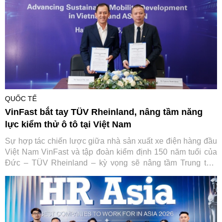
đảo.
QUỐC TẾ
VinFast bắt tay TÜV Rheinland, nâng tầm năng
lực kiểm thử ô tô tại Việt Nam
Sự hợp tác chiến lược giữa nhà sản xuất xe điện hàng đầu
Việt Nam VinFast và tập đoàn kiểm định 150 năm tuổi của
Đức – TÜV Rheinland – kỳ vọng sẽ nâng tầm Trung tâm
Thử nghiệm VinFast đạt chuẩn quốc tế, từng bước đưa Việt
Nam trở thành trung tâm dịch vụ kỹ thuật ô tô của toàn khu
vực.