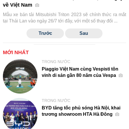
về Việt Nam
Mẫu xe bán tải Mitsubishi Triton 2023 sẽ chính thức ra mắt
tại Thái Lan vào ngày 26/7 tới đây, với một số thay đổi ...
Trước
Sau
MỚI NHẤT
TRONG NƯỚC
Piaggio Việt Nam cùng Vespisti tôn
vinh di sản gần 80 năm của Vespa
TRONG NƯỚC
BYD tăng tốc phủ sóng Hà Nội, khai
trương showroom HTA Hà Đông