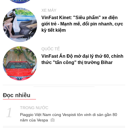
XE MÁY
VinFast Kinet: "Siêu phẩm" xe điện
giới trẻ - Mạnh mẽ, đổi pin nhanh, cực
kỳ tiết kiệm
QUỐC TẾ
VinFast Ấn Độ mở đại lý thứ 60, chính
thức "tấn công" thị trường Bihar
Đọc nhiều
TRONG NƯỚC
Piaggio Việt Nam cùng Vespisti tôn vinh di sản gần 80
năm của Vespa