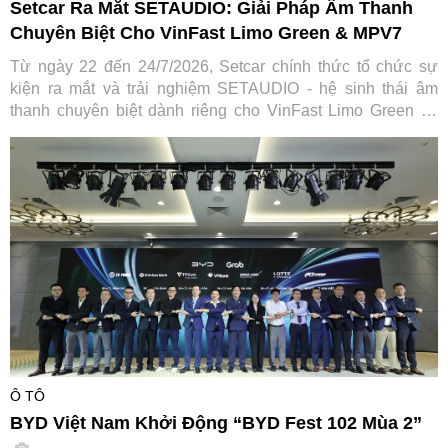
Setcar Ra Mắt SETAUDIO: Giải Pháp Âm Thanh
Chuyên Biệt Cho VinFast Limo Green & MPV7
Từ ngày 22 đến 24/7/2026, Setcar chính thức tổ chức sự
kiện ra mắt và trải nghiệm SETAUDIO - hệ sinh thái âm
thanh chuyên biệt dành riêng cho VinFast Limo Green và
MPV7, mang đến cơ hội so sánh thực tế cùng ưu đãi "Thu
cũ đổi mới" tiết kiệm tới 7,2 triệu đồng.
Ô TÔ
BYD Việt Nam Khởi Động “BYD Fest 102 Mùa 2”