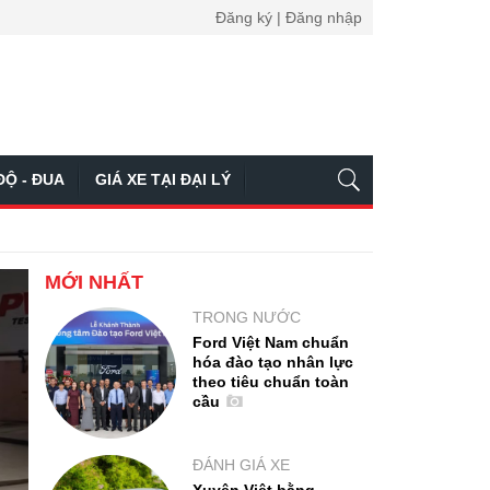
Đăng ký | Đăng nhập
ĐỘ - ĐUA
GIÁ XE TẠI ĐẠI LÝ
MỚI NHẤT
TRONG NƯỚC
Ford Việt Nam chuẩn
hóa đào tạo nhân lực
theo tiêu chuẩn toàn
cầu
ĐÁNH GIÁ XE