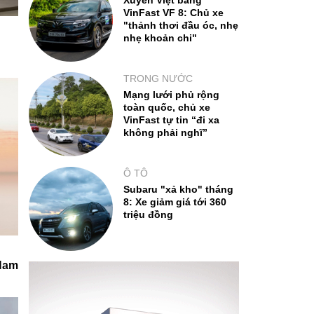
Xuyên Việt bằng
VinFast VF 8: Chủ xe
"thảnh thơi đầu óc, nhẹ
nhẹ khoản chi"
TRONG NƯỚC
Mạng lưới phủ rộng
toàn quốc, chủ xe
VinFast tự tin “đi xa
không phải nghĩ”
Ô TÔ
Subaru "xả kho" tháng
8: Xe giảm giá tới 360
triệu đồng
 Nam