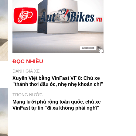
ĐỌC NHIỀU
ĐÁNH GIÁ XE
Xuyên Việt bằng VinFast VF 8: Chủ xe
"thảnh thơi đầu óc, nhẹ nhẹ khoản chi"
TRONG NƯỚC
Mạng lưới phủ rộng toàn quốc, chủ xe
VinFast tự tin “đi xa không phải nghĩ”