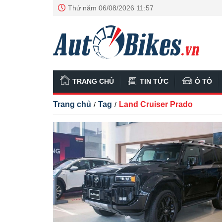
Thứ năm 06/08/2026 11:57
TRANG CHỦ
TIN TỨC
Ô TÔ
Trang chủ
Tag
Land Cruiser Prado
/
/