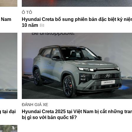
Ô TÔ
ệt Nam
Hyundai Creta bổ sung phiên bản đặc biệt kỷ ni
10 năm
ĐÁNH GIÁ XE
tại đại
Hyundai Creta 2025 tại Việt Nam bị cắt những tra
bị gì so với bản quốc tế?