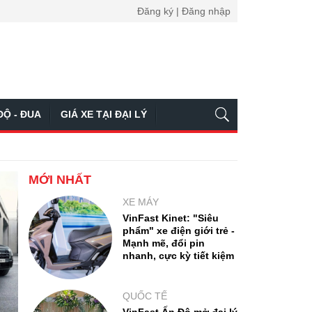
Đăng ký | Đăng nhập
ĐỘ - ĐUA
GIÁ XE TẠI ĐẠI LÝ
MỚI NHẤT
XE MÁY
VinFast Kinet: "Siêu
phẩm" xe điện giới trẻ -
Mạnh mẽ, đổi pin
nhanh, cực kỳ tiết kiệm
QUỐC TẾ