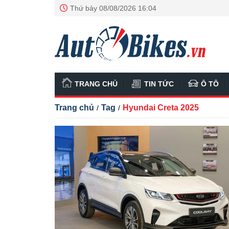
Thứ bảy 08/08/2026 16:04
TRANG CHỦ
TIN TỨC
Ô TÔ
Trang chủ
Tag
Hyundai Creta 2025
/
/