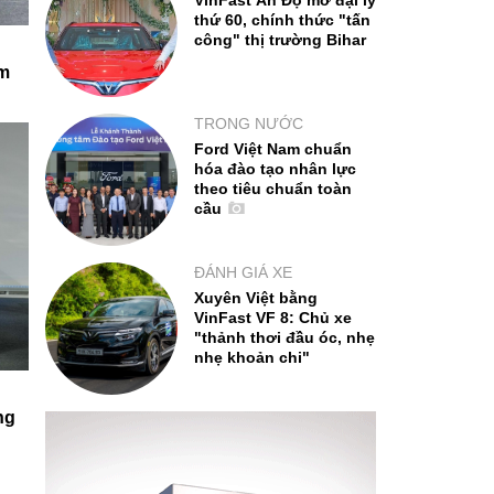
VinFast Ấn Độ mở đại lý
thứ 60, chính thức "tấn
công" thị trường Bihar
ệm
TRONG NƯỚC
Ford Việt Nam chuẩn
hóa đào tạo nhân lực
theo tiêu chuẩn toàn
cầu
ĐÁNH GIÁ XE
Xuyên Việt bằng
VinFast VF 8: Chủ xe
"thảnh thơi đầu óc, nhẹ
nhẹ khoản chi"
ng