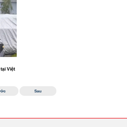
ại Việt
ước
Sau