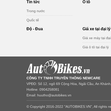
Tin tức
Ô tô
Trong nước
Quốc tế
Độ - Đua
Giá xe tại đại lý
Giá xe máy tại đại
Giá ô tô tại đại lý
CÔNG TY TNHH TRUYỀN THÔNG NEWCARE
VPĐD: Số 12, ngõ 69 Cộng Hòa, Ngãi Cầu, An Khánh,
Hotline: 0904258081
Email: huutho@autobikes.vn
© Copyright 2016-2022 "AUTOBIKES.VN", All rights r