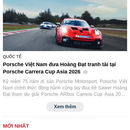
QUỐC TẾ
Porsche Việt Nam đưa Hoàng Đạt tranh tài tại
Porsche Carrera Cup Asia 2026
Kỷ niệm 75 năm di sản Porsche Motorsport, Porsche Việt
Nam chính thức đồng hành cùng tay đua trẻ Sawer Hoàng
Đạt tham dự giải Porsche ARbox Carrera Cup Asia 2026.
Đây là lần đầu tiên một tay đua Việt Nam tranh tài tại đấu
Xem thêm
trường danh giá này, đồng thời đánh dấu cột mốc mới trong
hành trình phát triển văn hóa xe thể thao của Porsche tại
Việt Nam.
MỚI NHẤT