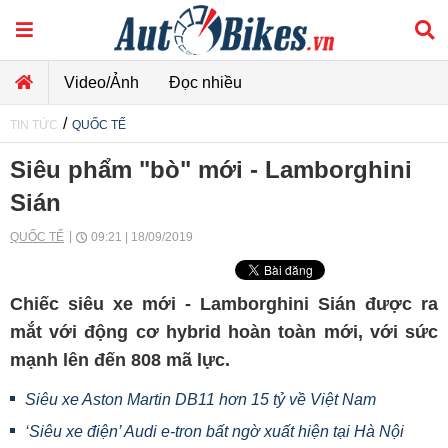
Video/Ảnh
Đọc nhiều
/
TIN TỨC
QUỐC TẾ
Siêu phẩm "bò" mới - Lamborghini
Sián
QUỐC TẾ
09:21 | 18/09/2019
Chiếc siêu xe mới - Lamborghini Sián được ra
mắt với động cơ hybrid hoàn toàn mới, với sức
mạnh lên đến 808 mã lực.
Siêu xe Aston Martin DB11 hơn 15 tỷ về Việt Nam
‘Siêu xe điện’ Audi e-tron bất ngờ xuất hiện tại Hà Nội