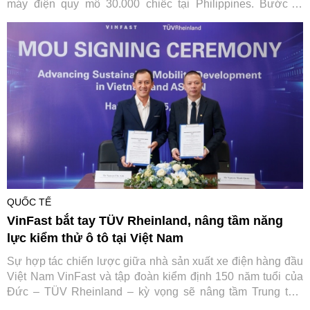
máy điện quy mô 30.000 chiếc tại Philippines. Bước đi
chiến lược này không chỉ giúp tối ưu hóa chuỗi cung ứng
toàn cầu của hãng xe Việt mà còn đặt nền móng vững chắc
cho hệ sinh thái di chuyển xanh toàn diện tại quốc gia vạn
đảo.
QUỐC TẾ
VinFast bắt tay TÜV Rheinland, nâng tầm năng
lực kiểm thử ô tô tại Việt Nam
Sự hợp tác chiến lược giữa nhà sản xuất xe điện hàng đầu
Việt Nam VinFast và tập đoàn kiểm định 150 năm tuổi của
Đức – TÜV Rheinland – kỳ vọng sẽ nâng tầm Trung tâm
Thử nghiệm VinFast đạt chuẩn quốc tế, từng bước đưa Việt