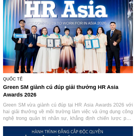
Nam trở thành trung tâm dịch vụ kỹ thuật ô tô của toàn khu
vực.
QUỐC TẾ
Green SM giành cú đúp giải thưởng HR Asia
Awards 2026
Green SM vừa giành cú đúp tại HR Asia Awards 2026 với
hai giải thưởng về môi trường làm việc và ứng dụng công
nghệ trong quản trị nhân sự, khẳng định chiến lược phát
triển con người gắn với chuyển đổi số.