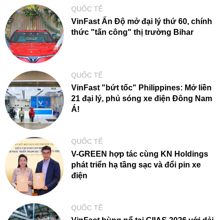
QUỐC TẾ
VinFast Ấn Độ mở đại lý thứ 60, chính
thức "tấn công" thị trường Bihar
QUỐC TẾ
VinFast "bứt tốc" Philippines: Mở liền
21 đại lý, phủ sóng xe điện Đông Nam
Á!
QUỐC TẾ
V-GREEN hợp tác cùng KN Holdings
phát triển hạ tầng sạc và đổi pin xe
điện
QUỐC TẾ