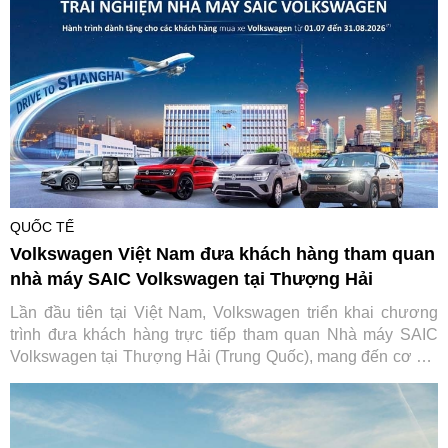
QUỐC TẾ
Volkswagen Việt Nam đưa khách hàng tham quan
nhà máy SAIC Volkswagen tại Thượng Hải
Lần đầu tiên tại Việt Nam, Volkswagen triển khai chương
trình đưa khách hàng trực tiếp tham quan Nhà máy SAIC
Volkswagen tại Thượng Hải (Trung Quốc), mang đến cơ hội
tìm hiểu quy trình sản xuất và các tiêu chuẩn toàn cầu phía
sau mỗi chiếc xe của thương hiệu Đức.