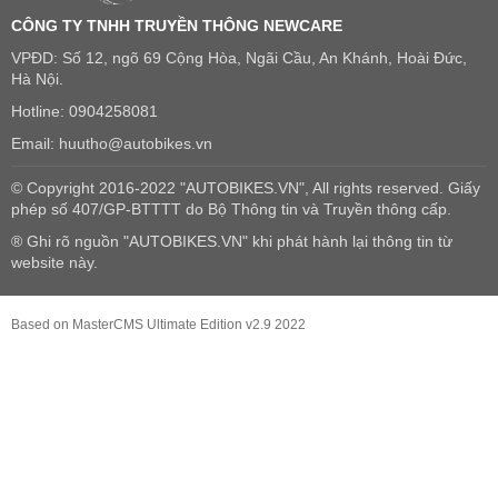
CÔNG TY TNHH TRUYỀN THÔNG NEWCARE
VPĐD: Số 12, ngõ 69 Cộng Hòa, Ngãi Cầu, An Khánh, Hoài Đức,
Hà Nội.
Hotline: 0904258081
Email: huutho@autobikes.vn
© Copyright 2016-2022 "AUTOBIKES.VN", All rights reserved. Giấy
phép số 407/GP-BTTTT do Bộ Thông tin và Truyền thông cấp.
® Ghi rõ nguồn "AUTOBIKES.VN" khi phát hành lại thông tin từ
website này.
Based on MasterCMS Ultimate Edition v2.9 2022