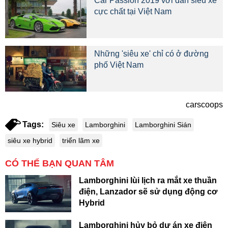
Car Passion 2019 với dàn siêu xe
cực chất tại Việt Nam
Những 'siêu xe' chỉ có ở đường
phố Việt Nam
carscoops
Tags:
Siêu xe
Lamborghini
Lamborghini Sián
siêu xe hybrid
triển lãm xe
CÓ THỂ BẠN QUAN TÂM
Lamborghini lùi lịch ra mắt xe thuần
điện, Lanzador sẽ sử dụng động cơ
Hybrid
Lamborghini hủy bỏ dự án xe điện