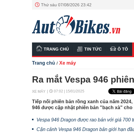
Thứ sáu 07/08/2026 23:42
TRANG CHỦ
TIN TỨC
Ô TÔ
Trang chủ
Xe máy
/
Ra mắt Vespa 946 phiên 
07:02 | 15/01/2025
XE MÁY
Tiếp nối phiên bản rồng xanh của năm 2024,
946 được cập nhật phiên bản "bạch xà" cho
Vespa 946 Dragon được rao bán với giá 700 tr
Cận cảnh Vespa 946 Dragon bản giới hạn đầu