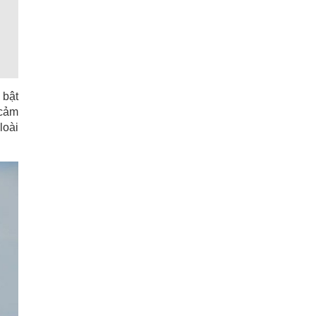
 bật
 cảm
loài