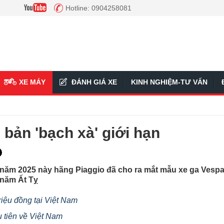
Hotline: 0904258081
XE MÁY
ĐÁNH GIÁ XE
KINH NGHIỆM-TƯ VẤN
bản 'bạch xà' giới hạn
 năm 2025 này hãng Piaggio đã cho ra mắt mẫu xe ga Vesp
 năm Ất Tỵ
iệu đồng tại Việt Nam
 tiên về Việt Nam