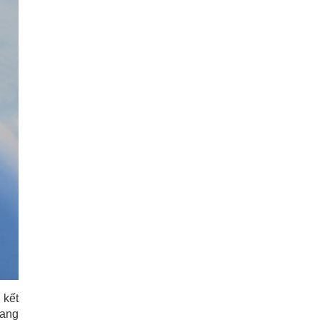
 kết
mang