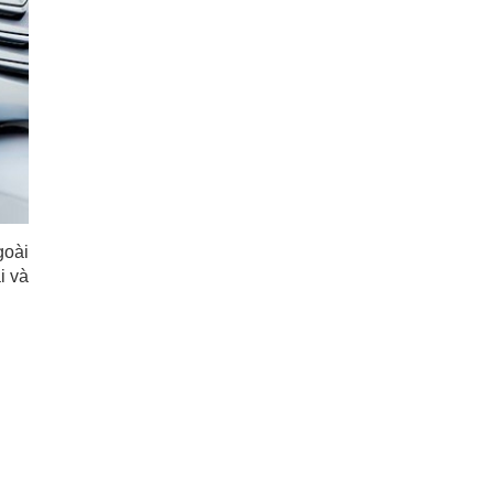
goài
i và