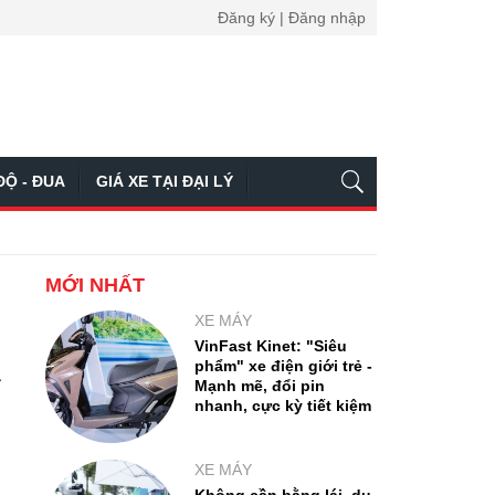
Đăng ký | Đăng nhập
ĐỘ - ĐUA
GIÁ XE TẠI ĐẠI LÝ
MỚI NHẤT
XE MÁY
VinFast Kinet: "Siêu
phẩm" xe điện giới trẻ -
a
Mạnh mẽ, đổi pin
nhanh, cực kỳ tiết kiệm
XE MÁY