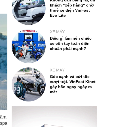
Không cần bằng lái, du
khách "xếp hàng" chờ
thuê xe điện VinFast
Evo Lite
XE MÁY
Điều gì làm nên chiếc
xe côn tay toàn diện
chuẩn phái mạnh?
XE MÁY
Góc cạnh và bứt tốc
vượt trội: VinFast Kinet
gây bão ngay ngày ra
mắt
 âm.
espa