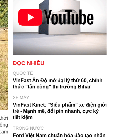
ĐỌC NHIỀU
QUỐC TẾ
VinFast Ấn Độ mở đại lý thứ 60, chính
thức "tấn công" thị trường Bihar
XE MÁY
VinFast Kinet: "Siêu phẩm" xe điện giới
trẻ - Mạnh mẽ, đổi pin nhanh, cực kỳ
tiết kiệm
thời
động
TRONG NƯỚC
 cam
Ford Việt Nam chuẩn hóa đào tạo nhân