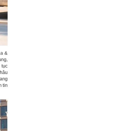
da &
ung,
 tục
khâu
đang
 tin