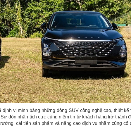
đã định vị mình bằng những dòng SUV công nghệ cao, thiết kế 
 Sự đón nhận tích cực cùng niềm tin từ khách hàng trở thành 
 trường, cải tiến sản phẩm và nâng cao dịch vụ nhằm củng cố