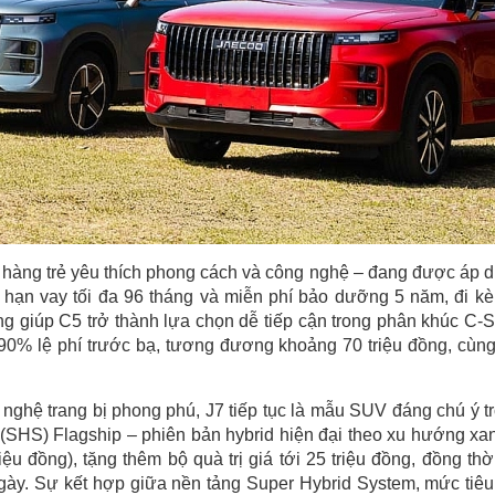
ng trẻ yêu thích phong cách và công nghệ – đang được áp 
ời hạn vay tối đa 96 tháng và miễn phí bảo dưỡng 5 năm, đi k
ồng giúp C5 trở thành lựa chọn dễ tiếp cận trong phân khúc C-
90% lệ phí trước bạ, tương đương khoảng 70 triệu đồng, cùn
nghệ trang bị phong phú, J7 tiếp tục là mẫu SUV đáng chú ý t
SHS) Flagship – phiên bản hybrid hiện đại theo xu hướng xa
ệu đồng), tặng thêm bộ quà trị giá tới 25 triệu đồng, đồng thờ
gày. Sự kết hợp giữa nền tảng Super Hybrid System, mức tiêu