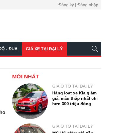
Đăng ký | Đăng nhập
ĐỘ - ĐUA
GIÁ XE TẠI ĐẠI LÝ
MỚI NHẤT
GIÁ Ô TÔ TẠI ĐẠI LÝ
Hàng loạt xe Kia giảm
giá, mẫu thấp nhất chỉ
hơn 300 triệu đồng
cho
GIÁ Ô TÔ TẠI ĐẠI LÝ