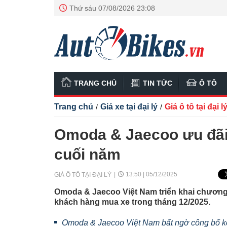
Thứ sáu 07/08/2026 23:08
TRANG CHỦ
TIN TỨC
Ô TÔ
Trang chủ
Giá xe tại đại lý
Giá ô tô tại đại l
/
/
Omoda & Jaecoo ưu đãi
cuối năm
13:50 | 05/12/2025
GIÁ Ô TÔ TẠI ĐẠI LÝ
Omoda & Jaecoo Việt Nam triển khai chương t
khách hàng mua xe trong tháng 12/2025.
Omoda & Jaecoo Việt Nam bất ngờ công bố k