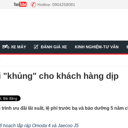
Hotline: 0904258081
XE MÁY
ĐÁNH GIÁ XE
KINH NGHIỆM-TƯ VẤN
ý
 "khủng" cho khách hàng dịp
rình ưu đãi lãi suất, lệ phí trước bạ và bảo dưỡng 5 năm 
ế hoạch lắp ráp Omoda 4 và Jaecoo J5