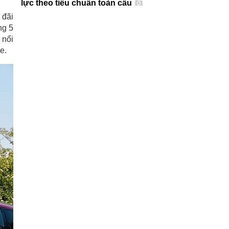
lực theo tiêu chuẩn toàn cầu
 đãi
ng 5
 nổi
e.