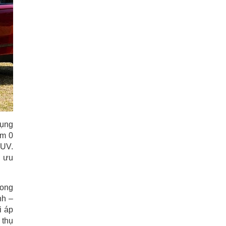
dụng
èm 0
SUV.
g ưu
rong
nh –
i áp
 thụ