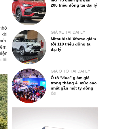
MG HS giảm giá gần
200 triệu đồng tại đại lý
 nhớ
GIÁ XE TẠI ĐẠI LÝ
 khi
Mitsubishi Xforce giảm
 mức
tới 110 triệu đồng tại
iểm,
đại lý
hiện
 tốt
GIÁ Ô TÔ TẠI ĐẠI LÝ
Ô tô “đua” giảm giá
trong tháng 4, mức cao
nhất gần một tỷ đồng