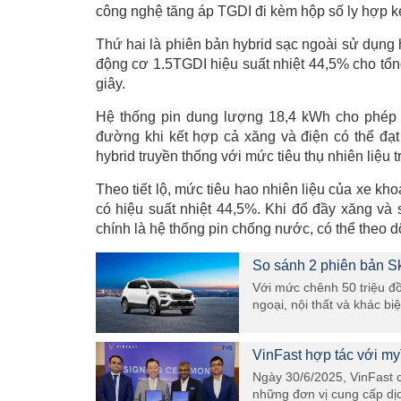
công nghệ tăng áp TGDI đi kèm hộp số ly hợp k
Thứ hai là phiên bản hybrid sạc ngoài sử dụng 
động cơ 1.5TGDI hiệu suất nhiệt 44,5% cho tổng
giây.
Hệ thống pin dung lượng 18,4 kWh cho phép 
đường khi kết hợp cả xăng và điện có thể đạt
hybrid truyền thống với mức tiêu thụ nhiên liệu tr
Theo tiết lộ, mức tiêu hao nhiên liệu của xe kh
có hiệu suất nhiệt 44,5%. Khi đổ đầy xăng và
chính là hệ thống pin chống nước, có thể theo dõ
So sánh 2 phiên bản S
Với mức chênh 50 triệu đồ
ngoại, nội thất và khác biệt
VinFast hợp tác với my
Ngày 30/6/2025, VinFast c
những đơn vị cung cấp dịc