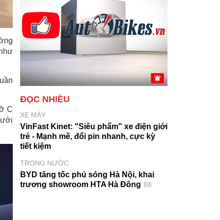
ường
 như
huần
ĐỌC NHIỀU
cỡ C
XE MÁY
Lưới
VinFast Kinet: "Siêu phẩm" xe điện giới
trẻ - Mạnh mẽ, đổi pin nhanh, cực kỳ
tiết kiệm
TRONG NƯỚC
BYD tăng tốc phủ sóng Hà Nội, khai
trương showroom HTA Hà Đông