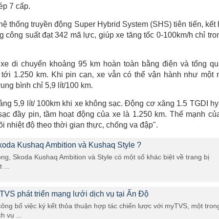
ép 7 cấp.
hệ thống truyền động Super Hybrid System (SHS) tiên tiến, kết
 công suất đạt 342 mã lực, giúp xe tăng tốc 0-100km/h chỉ tro
xe di chuyển khoảng 95 km hoàn toàn bằng điện và tổng q
 tới 1.250 km. Khi pin cạn, xe vẫn có thể vận hành như một
ung bình chỉ 5,9 lít/100 km.
oảng 5,9 lít/ 100km khi xe không sạc. Động cơ xăng 1.5 TGDI hy
 sạc đầy pin, tầm hoạt động của xe là 1.250 km. Thế mạnh củ
i nhiệt độ theo thời gian thực, chống va đập".
koda Kushaq Ambition và Kushaq Style ?
ng, Skoda Kushaq Ambition và Style có một số khác biệt về trang bị
 ...
TVS phát triển mạng lưới dịch vụ tại Ấn Độ
ông bố việc ký kết thỏa thuận hợp tác chiến lược với myTVS, một tron
h vụ ...