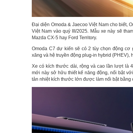
Đại diện Omoda & Jaecoo Việt Nam cho biết, Om
Việt Nam vào quý III/2025. Mẫu xe này sẽ tha
Mazda CX-5 hay Ford Territory.
Omoda C7 dự kiến sẽ có 2 tùy chọn động cơ 
xăng và hệ truyền động plug-in hybrid (PHEV),
Xe có kích thước dài, rộng và cao lần lượt l
mới này sở hữu thiết kế năng động, nổi bật với
tản nhiệt kích thước lớn được làm nổi bật bằng 