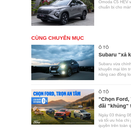
Omoda C5 HEV với
chuẩn bị cho màn
CÙNG CHUYÊN MỤC
Ô TÔ
Subaru "xả k
Subaru vừa chính
khuyến mại lớn t
năng cao đồng loạ
Ô TÔ
"Chọn Ford, 
đãi "khủng"
Ngày 03 tháng 08
và tối ưu hóa chi
quyền trên toàn 
Ford, Trọn An tâ