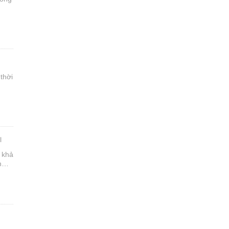
thời
i khả
n