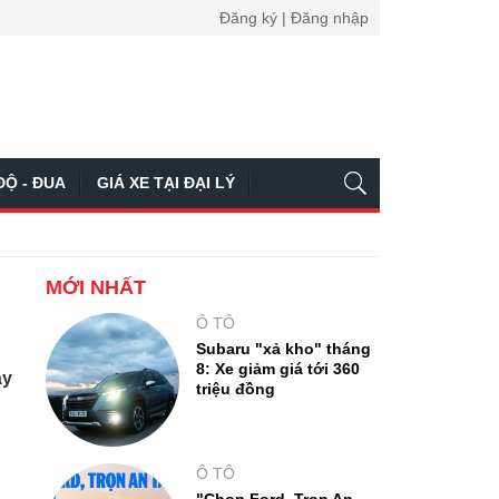
Đăng ký | Đăng nhập
ĐỘ - ĐUA
GIÁ XE TẠI ĐẠI LÝ
MỚI NHẤT
Ô TÔ
Subaru "xả kho" tháng
8: Xe giảm giá tới 360
áy
triệu đồng
Ô TÔ