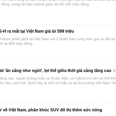
u đồng, trong khi bản hybrid giảm tới 80-100 triệu đồng.
 ra mắt tại Việt Nam giá từ 599 triệu
ược phân phối tại Việt Nam với 2 phiên bản cùng mức giá ưu đãi tại 
9 và 669 triệu đồng.
d 'ăn xăng như ngửi', lợi thế giữa thời giá xăng tăng cao
tăng cao, ngoài những mẫu xe thuần điện, xe hybird trở nên lợi thế bở
iên liệu vượt trội. Dưới đây là một số mẫu xe tại thị trường Việt Nam "ă
i chỉ tiêu thụ dưới 4 lít/100km.
về Việt Nam, phân khúc SUV đô thị thêm sức nóng