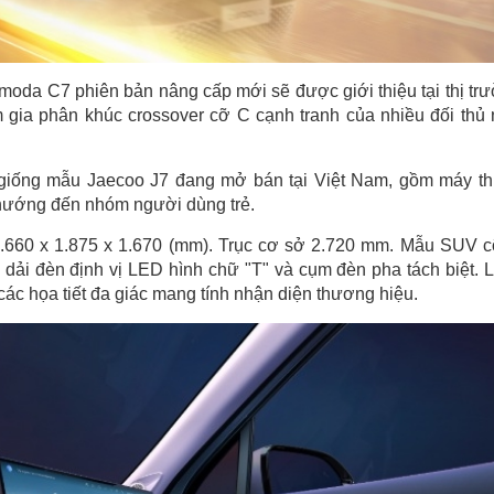
oda C7 phiên bản nâng cấp mới sẽ được giới thiệu tại thị tr
m gia phân khúc crossover cỡ C cạnh tranh của nhiều đối thủ
giống mẫu Jaecoo J7 đang mở bán tại Việt Nam, gồm máy t
 hướng đến nhóm người dùng trẻ.
à 4.660 x 1.875 x 1.670 (mm). Trục cơ sở 2.720 mm. Mẫu SUV 
 dải đèn định vị LED hình chữ "T" và cụm đèn pha tách biệt. 
các họa tiết đa giác mang tính nhận diện thương hiệu.