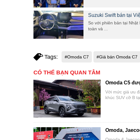
Suzuki Swift bán tại V
So với phiên bản tại Nhật
toàn và ...
Tags:
#Omoda C7
#Giá bán Omoda C7
CÓ THỂ BẠN QUAN TÂM
Omoda C5 được
Với mức giá ưu đ
khúc SUV cỡ B tạ
Omoda, Jaecoo 
Omoda & Jaecoo V