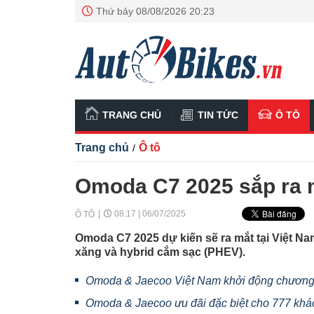
Thứ bảy 08/08/2026 20:23
TRANG CHỦ
TIN TỨC
Ô TÔ
Trang chủ
Ô tô
/
Omoda C7 2025 sắp ra 
08:17 | 06/07/2025
Ô TÔ
Omoda C7 2025 dự kiến sẽ ra mắt tại Việt Na
xăng và hybrid cắm sạc (PHEV).
Omoda & Jaecoo Việt Nam khởi động chương t
Omoda & Jaecoo ưu đãi đặc biệt cho 777 kh