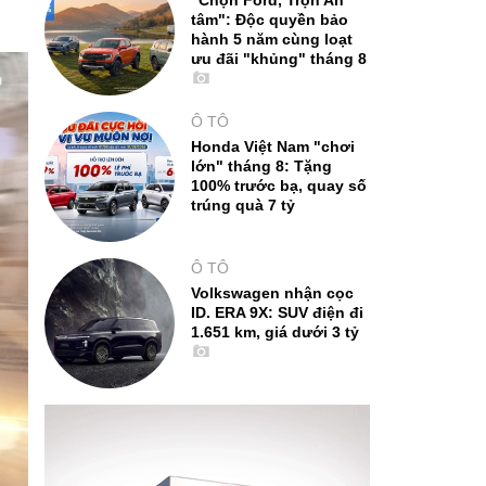
"Chọn Ford, Trọn An
tâm": Độc quyền bảo
hành 5 năm cùng loạt
ưu đãi "khủng" tháng 8
Ô TÔ
Honda Việt Nam "chơi
lớn" tháng 8: Tặng
100% trước bạ, quay số
trúng quà 7 tỷ
Ô TÔ
Volkswagen nhận cọc
ID. ERA 9X: SUV điện đi
1.651 km, giá dưới 3 tỷ