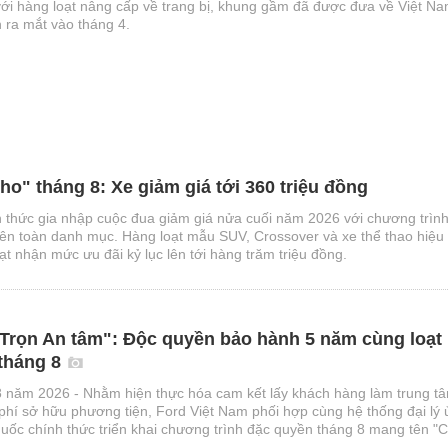
 hàng loạt nâng cấp về trang bị, khung gầm đã được đưa về Việt Na
 ra mắt vào tháng 4.
ho" tháng 8: Xe giảm giá tới 360 triệu đồng
 thức gia nhập cuộc đua giảm giá nửa cuối năm 2026 với chương trìn
rên toàn danh mục. Hàng loạt mẫu SUV, Crossover và xe thể thao hiệu
t nhận mức ưu đãi kỷ lục lên tới hàng trăm triệu đồng.
Trọn An tâm": Độc quyền bảo hành 5 năm cùng loạt
 tháng 8
 năm 2026 - Nhằm hiện thực hóa cam kết lấy khách hàng làm trung t
 phí sở hữu phương tiện, Ford Việt Nam phối hợp cùng hệ thống đại lý 
quốc chính thức triển khai chương trình đặc quyền tháng 8 mang tên "
m".