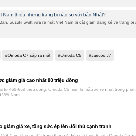
iệt Nam thiếu những trang bị nào so với bản Nhật?
 Bản, Suzuki Swift vừa ra mắt Việt Nam bị cắt giảm đáng kể về trang bị
#Omoda C7 sắp ra mắt
#Omoda C5
#Jaecoo J7
 giảm giá cao nhất 80 triệu đồng
ãi từ 469-669 triệu đồng, Omoda C5 hiện là mẫu xe rẻ nhất trong phân
i Việt Nam.
giảm giá xe, tăng sức ép lên đối thủ cạnh tranh
iệt Nam tăng ưu đãi trong tháng 4, kéo giá thực tế của Omoda C5 x