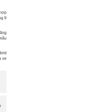
 hợp
ng 9
uãng
 mẫu
brid
a xe
g