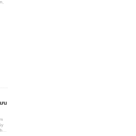
m,
h
 ưu
âm
ủy
Chọn