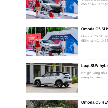
còn từ 469,1 triệ
Omoda C5 SHS-H
Omoda C5 SHS-H đ
điểm ra mắt từ 59
Loạt SUV hybri
Khi giá xăng dầu 
năng tiết kiệm nh
xăng như ngửi" kh
Omoda C5 HEV 