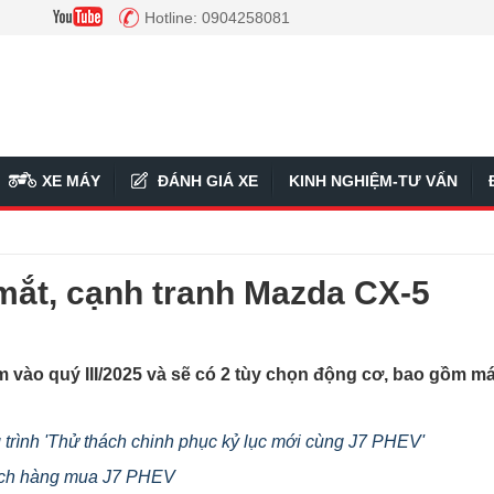
Hotline: 0904258081
XE MÁY
ĐÁNH GIÁ XE
KINH NGHIỆM-TƯ VẤN
mắt, cạnh tranh Mazda CX-5
m vào quý III/2025 và sẽ có 2 tùy chọn động cơ, bao gồm m
rình 'Thử thách chinh phục kỷ lục mới cùng J7 PHEV'
ách hàng mua J7 PHEV