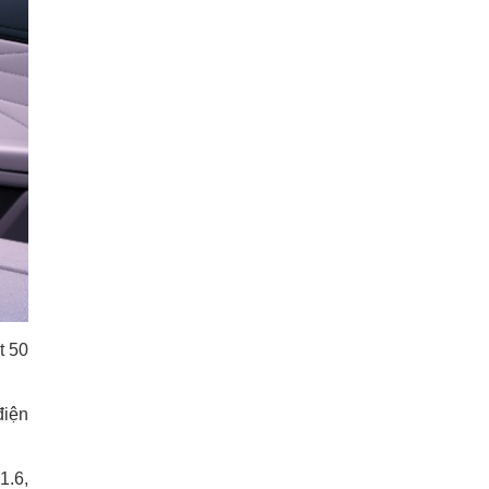
t 50
điện
1.6,