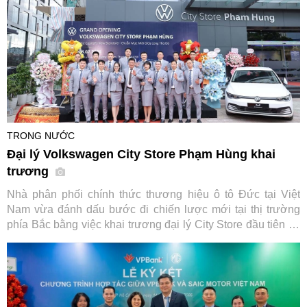
TRONG NƯỚC
Đại lý Volkswagen City Store Phạm Hùng khai
trương
Nhà phân phối chính thức thương hiệu ô tô Đức tại Việt
Nam vừa đánh dấu bước đi chiến lược mới tại thị trường
phía Bắc bằng việc khai trương đại lý City Store đầu tiên tại
Hà Nội, đi kèm chương trình kích cầu mua sắm hấp dẫn áp
dụng cho loạt dòng xe chủ lực.