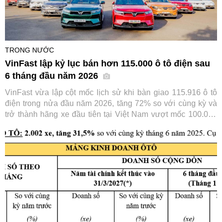
TRONG NƯỚC
VinFast lập kỷ lục bán hơn 115.000 ô tô điện sau
6 tháng đầu năm 2026
VinFast vừa lập cột mốc lịch sử khi bàn giao 115.916 ô tô
điện trong nửa đầu năm 2026, tăng 72% so với cùng kỳ và
trở thành hãng xe đầu tiên tại Việt Nam vượt mốc 100.000
xe chỉ trong 6 tháng. Thành tích này tiếp tục củng cố vị thế
số một của VinFast trên thị trường ô tô trong nước.