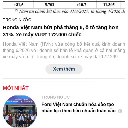
TRONG NƯỚC
Honda Việt Nam bứt phá tháng 6, ô tô tăng hơn
31%, xe máy vượt 172.000 chiếc
Honda Việt Nam (HVN) vừa công bố kết quả kinh doanh
tháng 6/2026 với doanh số bán lẻ khả quan ở cả hai mảng
xe máy và ô tô. Trong đó, doanh số xe máy đạt 172.299 xe,
còn ô tô đạt 2.002 xe, đều ghi nhận mức tăng trưởng so với
Xem thêm
cùng kỳ năm trước.
MỚI NHẤT
TRONG NƯỚC
Ford Việt Nam chuẩn hóa đào tạo
nhân lực theo tiêu chuẩn toàn cầu