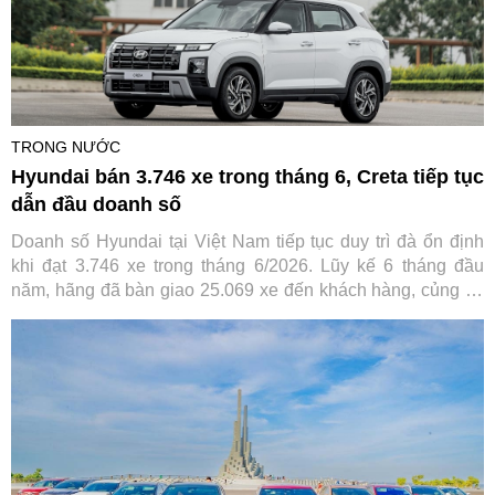
TRONG NƯỚC
Hyundai bán 3.746 xe trong tháng 6, Creta tiếp tục
dẫn đầu doanh số
Doanh số Hyundai tại Việt Nam tiếp tục duy trì đà ổn định
khi đạt 3.746 xe trong tháng 6/2026. Lũy kế 6 tháng đầu
năm, hãng đã bàn giao 25.069 xe đến khách hàng, củng cố
vị thế trong nhóm thương hiệu ô tô bán chạy nhất thị trường.