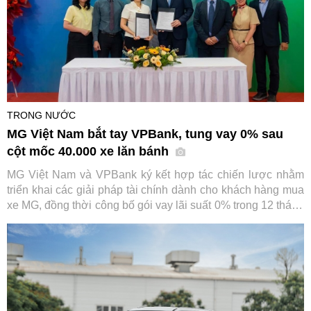
TRONG NƯỚC
MG Việt Nam bắt tay VPBank, tung vay 0% sau
cột mốc 40.000 xe lăn bánh
MG Việt Nam và VPBank ký kết hợp tác chiến lược nhằm
triển khai các giải pháp tài chính dành cho khách hàng mua
xe MG, đồng thời công bố gói vay lãi suất 0% trong 12 tháng
đầu. Sự kiện diễn ra trong bối cảnh thương hiệu ô tô này
vừa đạt cột mốc 40.000 xe lăn bánh tại Việt Nam.