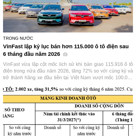
TRONG NƯỚC
VinFast lập kỷ lục bán hơn 115.000 ô tô điện sau
6 tháng đầu năm 2026
VinFast vừa lập cột mốc lịch sử khi bàn giao 115.916 ô tô
điện trong nửa đầu năm 2026, tăng 72% so với cùng kỳ và
trở thành hãng xe đầu tiên tại Việt Nam vượt mốc 100.000
xe chỉ trong 6 tháng. Thành tích này tiếp tục củng cố vị thế
số một của VinFast trên thị trường ô tô trong nước.