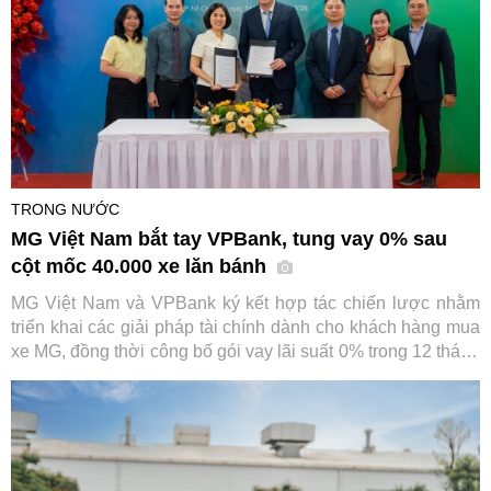
TRONG NƯỚC
MG Việt Nam bắt tay VPBank, tung vay 0% sau
cột mốc 40.000 xe lăn bánh
MG Việt Nam và VPBank ký kết hợp tác chiến lược nhằm
triển khai các giải pháp tài chính dành cho khách hàng mua
xe MG, đồng thời công bố gói vay lãi suất 0% trong 12 tháng
đầu. Sự kiện diễn ra trong bối cảnh thương hiệu ô tô này
vừa đạt cột mốc 40.000 xe lăn bánh tại Việt Nam.