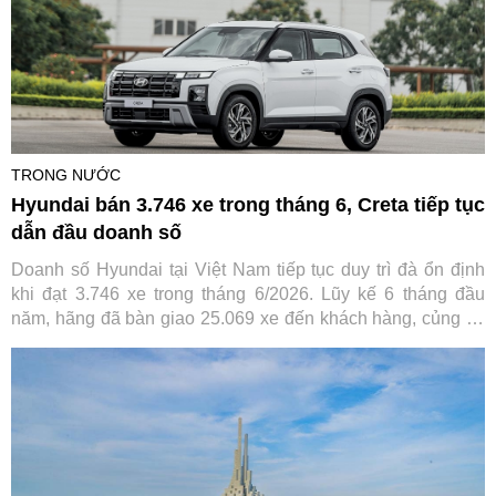
TRONG NƯỚC
Hyundai bán 3.746 xe trong tháng 6, Creta tiếp tục
dẫn đầu doanh số
Doanh số Hyundai tại Việt Nam tiếp tục duy trì đà ổn định
khi đạt 3.746 xe trong tháng 6/2026. Lũy kế 6 tháng đầu
năm, hãng đã bàn giao 25.069 xe đến khách hàng, củng cố
vị thế trong nhóm thương hiệu ô tô bán chạy nhất thị trường.