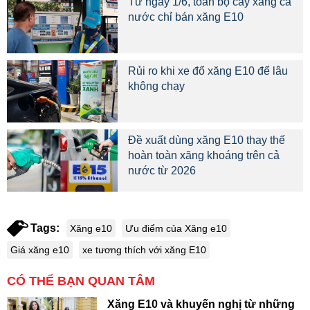
Từ ngày 1/6, toàn bộ cây xăng cả
nước chỉ bán xăng E10
Rủi ro khi xe đổ xăng E10 để lâu
không chạy
Đề xuất dùng xăng E10 thay thế
hoàn toàn xăng khoáng trên cả
nước từ 2026
Tags:
Xăng e10
Ưu điểm của Xăng e10
Giá xăng e10
xe tương thích với xăng E10
CÓ THỂ BẠN QUAN TÂM
Xăng E10 và khuyến nghị từ những