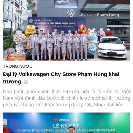
TRONG NƯỚC
Đại lý Volkswagen City Store Phạm Hùng khai
trương
Nhà phân phối chính thức thương hiệu ô tô Đức tại Việt
Nam vừa đánh dấu bước đi chiến lược mới tại thị trường
phía Bắc bằng việc khai trương đại lý City Store đầu tiên tại
Hà Nội, đi kèm chương trình kích cầu mua sắm hấp dẫn áp
dụng cho loạt dòng xe chủ lực.