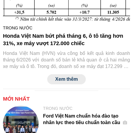
TRONG NƯỚC
Honda Việt Nam bứt phá tháng 6, ô tô tăng hơn
31%, xe máy vượt 172.000 chiếc
Honda Việt Nam (HVN) vừa công bố kết quả kinh doanh
tháng 6/2026 với doanh số bán lẻ khả quan ở cả hai mảng
xe máy và ô tô. Trong đó, doanh số xe máy đạt 172.299 xe,
còn ô tô đạt 2.002 xe, đều ghi nhận mức tăng trưởng so với
Xem thêm
cùng kỳ năm trước.
MỚI NHẤT
TRONG NƯỚC
Ford Việt Nam chuẩn hóa đào tạo
nhân lực theo tiêu chuẩn toàn cầu