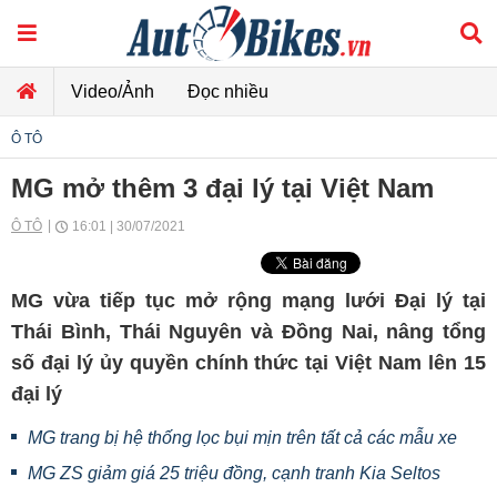
Video/Ảnh
Đọc nhiều
Ô TÔ
MG mở thêm 3 đại lý tại Việt Nam
Ô TÔ
16:01 | 30/07/2021
MG vừa tiếp tục mở rộng mạng lưới Đại lý tại
Thái Bình, Thái Nguyên và Đồng Nai, nâng tổng
số đại lý ủy quyền chính thức tại Việt Nam lên 15
đại lý
MG trang bị hệ thống lọc bụi mịn trên tất cả các mẫu xe
MG ZS giảm giá 25 triệu đồng, cạnh tranh Kia Seltos