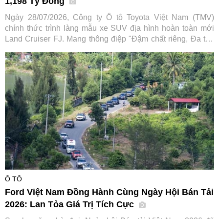
1,198 Tỷ Đồng
Ngày 28/07/2026, Công ty Ô tô Toyota Việt Nam (TMV)
chính thức trình làng mẫu xe SUV địa hình hoàn toàn mới
Land Cruiser FJ. Mang thông điệp "Đậm chất riêng, Đa trải
nghiệm", tân binh dòng SUV hứa hẹn mở rộng tệp khách
hàng tiếp cận dòng xe huyền thoại vốn đã có lịch sử hơn 70
năm của hãng xe Nhật Bản.
Ô TÔ
Ford Việt Nam Đồng Hành Cùng Ngày Hội Bán Tải
2026: Lan Tỏa Giá Trị Tích Cực