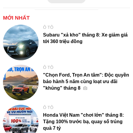
MỚI NHẤT
Ô TÔ
Subaru "xả kho" tháng 8: Xe giảm giá
tới 360 triệu đồng
Ô TÔ
"Chọn Ford, Trọn An tâm": Độc quyền
bảo hành 5 năm cùng loạt ưu đãi
"khủng" tháng 8
Ô TÔ
Honda Việt Nam "chơi lớn" tháng 8:
Tặng 100% trước bạ, quay số trúng
quà 7 tỷ