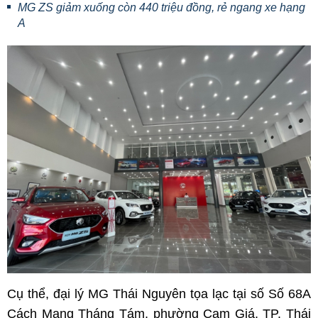
MG ZS giảm xuống còn 440 triệu đồng, rẻ ngang xe hạng
A
Cụ thể, đại lý MG Thái Nguyên tọa lạc tại số Số 68A
Cách Mạng Tháng Tám, phường Cam Giá, TP. Thái