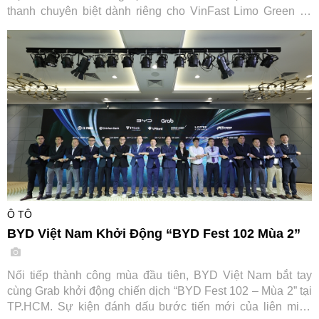
thanh chuyên biệt dành riêng cho VinFast Limo Green và
MPV7, mang đến cơ hội so sánh thực tế cùng ưu đãi "Thu
cũ đổi mới" tiết kiệm tới 7,2 triệu đồng.
Ô TÔ
BYD Việt Nam Khởi Động “BYD Fest 102 Mùa 2”
Nối tiếp thành công mùa đầu tiên, BYD Việt Nam bắt tay
cùng Grab khởi động chiến dịch “BYD Fest 102 – Mùa 2” tại
TP.HCM. Sự kiện đánh dấu bước tiến mới của liên minh