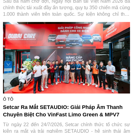
Sau ba năm chờ đợi, Ngày hội Bán tải Việt Nam 2026 đã
chính thức tái xuất đầy ấn tượng, quy tụ 350 chiến mã cùng
1.000 thành viên trên toàn quốc. Sự kiện không chỉ thỏa
lòng người đam mê mà còn ghi dấu ấn đậm nét của Ford
Việt Nam trong hành trình gắn kết và lan tỏa giá trị tích cực
cho cộng đồng.
Ô TÔ
Setcar Ra Mắt SETAUDIO: Giải Pháp Âm Thanh
Chuyên Biệt Cho VinFast Limo Green & MPV7
Từ ngày 22 đến 24/7/2026, Setcar chính thức tổ chức sự
kiện ra mắt và trải nghiệm SETAUDIO - hệ sinh thái âm