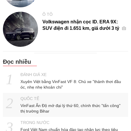
Ô TÔ
Volkswagen nhận cọc ID. ERA 9X:
SUV điện đi 1.651 km, giá dưới 3 tỷ
Đọc nhiều
ĐÁNH GIÁ XE
Xuyên Việt bằng VinFast VF 8: Chủ xe "thảnh thơi đầu
óc, nhẹ nhẹ khoản chi"
QUỐC TẾ
VinFast Ấn Độ mở đại lý thứ 60, chính thức "tấn công"
thị trường Bihar
TRONG NƯỚC
Ford Việt Nam chuẩn hóa đào tạo nhân lực theo tiêu