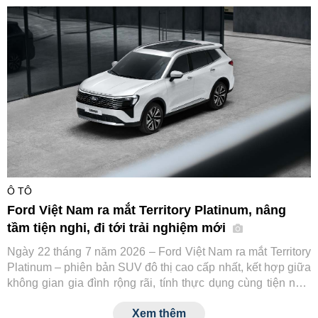
cùng các đối tác tài chính và hạ tầng sạc, hướng tới thúc
đẩy chuyển đổi xanh cho ngành vận tải dịch vụ tại Việt Nam.
Ô TÔ
Ford Việt Nam ra mắt Territory Platinum, nâng
tầm tiện nghi, đi tới trải nghiệm mới
Ngày 22 tháng 7 năm 2026 – Ford Việt Nam ra mắt Territory
Platinum – phiên bản SUV đô thị cao cấp nhất, kết hợp giữa
không gian gia đình rộng rãi, tính thực dụng cùng tiện nghi
và công nghệ an toàn tiệm cận xe sang.
Xem thêm