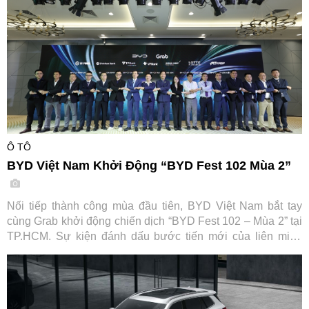
Ô TÔ
BYD Việt Nam Khởi Động “BYD Fest 102 Mùa 2”
Nối tiếp thành công mùa đầu tiên, BYD Việt Nam bắt tay
cùng Grab khởi động chiến dịch “BYD Fest 102 – Mùa 2” tại
TP.HCM. Sự kiện đánh dấu bước tiến mới của liên minh
cùng các đối tác tài chính và hạ tầng sạc, hướng tới thúc
đẩy chuyển đổi xanh cho ngành vận tải dịch vụ tại Việt Nam.