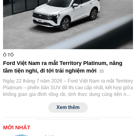
Ô TÔ
Ford Việt Nam ra mắt Territory Platinum, nâng
tầm tiện nghi, đi tới trải nghiệm mới
Ngày 22 tháng 7 năm 2026 – Ford Việt Nam ra mắt Territory
Platinum – phiên bản SUV đô thị cao cấp nhất, kết hợp giữa
không gian gia đình rộng rãi, tính thực dụng cùng tiện nghi
và công nghệ an toàn tiệm cận xe sang.
Xem thêm
MỚI NHẤT