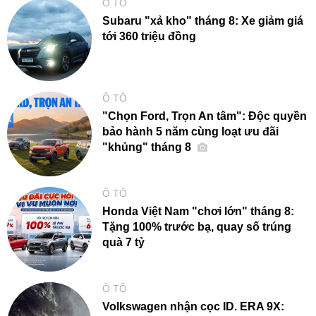
Ô TÔ
Subaru "xả kho" tháng 8: Xe giảm giá
tới 360 triệu đồng
Ô TÔ
"Chọn Ford, Trọn An tâm": Độc quyền
bảo hành 5 năm cùng loạt ưu đãi
"khủng" tháng 8
Ô TÔ
Honda Việt Nam "chơi lớn" tháng 8:
Tặng 100% trước bạ, quay số trúng
quà 7 tỷ
Ô TÔ
Volkswagen nhận cọc ID. ERA 9X: