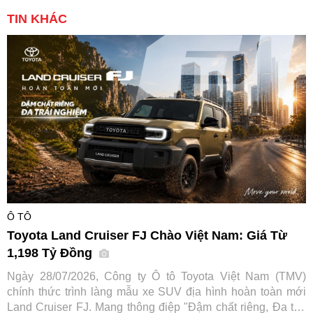
TIN KHÁC
Ô TÔ
Toyota Land Cruiser FJ Chào Việt Nam: Giá Từ
1,198 Tỷ Đồng
Ngày 28/07/2026, Công ty Ô tô Toyota Việt Nam (TMV)
chính thức trình làng mẫu xe SUV địa hình hoàn toàn mới
Land Cruiser FJ. Mang thông điệp "Đậm chất riêng, Đa trải