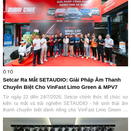
Việt Nam trong hành trình gắn kết và lan tỏa giá trị tích cực
cho cộng đồng.
Ô TÔ
Setcar Ra Mắt SETAUDIO: Giải Pháp Âm Thanh
Chuyên Biệt Cho VinFast Limo Green & MPV7
Từ ngày 22 đến 24/7/2026, Setcar chính thức tổ chức sự
kiện ra mắt và trải nghiệm SETAUDIO - hệ sinh thái âm
thanh chuyên biệt dành riêng cho VinFast Limo Green và
MPV7, mang đến cơ hội so sánh thực tế cùng ưu đãi "Thu
cũ đổi mới" tiết kiệm tới 7,2 triệu đồng.