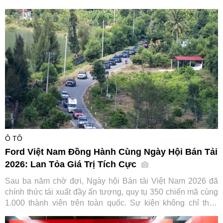
nghiệm", tân binh dòng SUV hứa hẹn mở rộng tệp khách
hàng tiếp cận dòng xe huyền thoại vốn đã có lịch sử hơn 70
năm của hãng xe Nhật Bản.
Ô TÔ
Ford Việt Nam Đồng Hành Cùng Ngày Hội Bán Tải
2026: Lan Tỏa Giá Trị Tích Cực
Sau ba năm chờ đợi, Ngày hội Bán tải Việt Nam 2026 đã
chính thức tái xuất đầy ấn tượng, quy tụ 350 chiến mã cùng
1.000 thành viên trên toàn quốc. Sự kiện không chỉ thỏa
lòng người đam mê mà còn ghi dấu ấn đậm nét của Ford