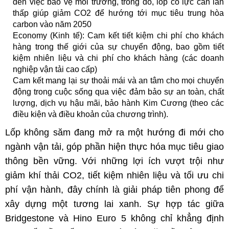
đến việc bảo vệ môi trường, trong đó, lốp có lực cản lăn
thấp giúp giảm CO2 để hướng tới mục tiêu trung hòa
carbon vào năm 2050
Economy (Kinh tế): Cam kết tiết kiệm chi phí cho khách
hàng trong thế giới của sự chuyển động, bao gồm tiết
kiệm nhiên liệu và chi phí cho khách hàng (các doanh
nghiệp vận tải cao cấp)
Cam kết mang lại sự thoải mái và an tâm cho mọi chuyển
động trong cuộc sống qua việc đảm bảo sự an toàn, chất
lượng, dịch vụ hậu mãi, bảo hành Kim Cương (theo các
điều kiện và điều khoản của chương trình).
Lốp không săm đang mở ra một hướng đi mới cho
ngành vận tải, góp phần hiện thực hóa mục tiêu giao
thông bền vững. Với những lợi ích vượt trội như
giảm khí thải CO2, tiết kiệm nhiên liệu và tối ưu chi
phí vận hành, đây chính là giải pháp tiên phong để
xây dựng một tương lai xanh. Sự hợp tác giữa
Bridgestone và Hino Euro 5 không chỉ khẳng định