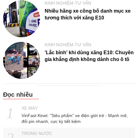
KINH NGHIỆM-TƯ VẤN
Nhiều hãng xe công bố danh mục xe
tương thích với xăng E10
KINH NGHIỆM-TƯ VẤN
'Lắc bình' khi dùng xăng E10: Chuyên
gia khẳng định không dành cho ô tô
Đọc nhiều
XE MÁY
VinFast Kinet: "Siêu phẩm" xe điện giới trẻ - Mạnh mẽ,
đổi pin nhanh, cực kỳ tiết kiệm
TRONG NƯỚC