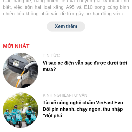
Các hãng xe, hãng nhiên liệu và chuyên gia kỹ thuật cho
biết, việc trộn hai loại xăng A95 và E10 trong cùng bình
nhiên liệu không phải vấn đề lớn gây hư hại động với các
dòng xe hiện đại. Liệu xe đời cũ có tương thích được
Xem thêm
không?
MỚI NHẤT
TIN TỨC
Vì sao xe điện vẫn sạc được dưới trời
mưa?
KINH NGHIỆM-TƯ VẤN
Tài xế công nghệ chấm VinFast Evo:
Đổi pin nhanh, chạy ngon, thu nhập
“đột phá”