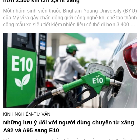
hơn 3.400 km chỉ 3,8 lít xăng
Một nhóm sinh viên thuộc Brigham Young University (BYU)
của Mỹ vừa gây chấn động giới công nghệ khi chế tạo thành
công mẫu xe siêu tiết kiệm nhiên liệu có thể đi hơn 3.400 km
chỉ với khoảng 3,8 lít ethanol. Thành tích này giúp đội BYU
tiếp tục khẳng định vị thế tại giải Shell Eco-marathon danh
tiếng
KINH NGHIỆM-TƯ VẤN
Những lưu ý đối với người dùng chuyển từ xăng
A92 và A95 sang E10