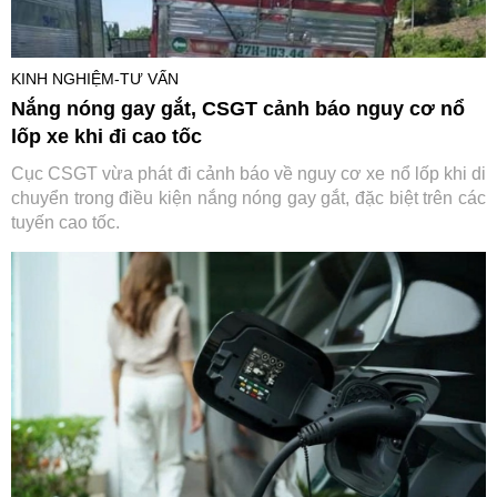
KINH NGHIỆM-TƯ VẤN
Nắng nóng gay gắt, CSGT cảnh báo nguy cơ nổ
lốp xe khi đi cao tốc
Cục CSGT vừa phát đi cảnh báo về nguy cơ xe nổ lốp khi di
chuyển trong điều kiện nắng nóng gay gắt, đặc biệt trên các
tuyến cao tốc.