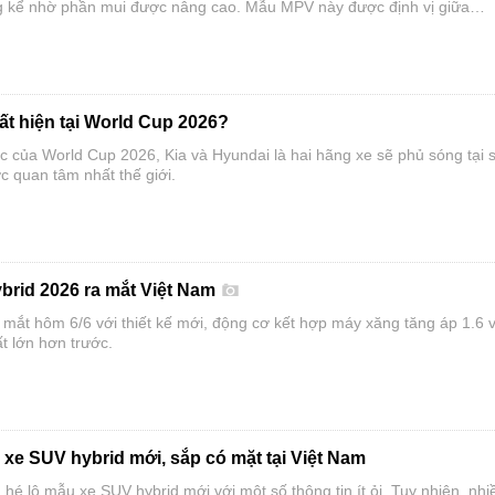
g kể nhờ phần mui được nâng cao. Mẫu MPV này được định vị giữa
ẩn và phiên bản Hi Limousine cao cấp, đồng thời có cả tùy chọn động 
hiên liệu.
ất hiện tại World Cup 2026?
ác của World Cup 2026, Kia và Hyundai là hai hãng xe sẽ phủ sóng tại 
c quan tâm nhất thế giới.
ybrid 2026 ra mắt Việt Nam
 mắt hôm 6/6 với thiết kế mới, động cơ kết hợp máy xăng tăng áp 1.6 
t lớn hơn trước.
 xe SUV hybrid mới, sắp có mặt tại Việt Nam
hé lộ mẫu xe SUV hybrid mới với một số thông tin ít ỏi. Tuy nhiên, nhi