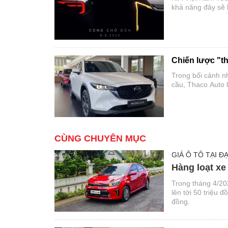
khả năng đây sẽ l
Chiến lược "t
Trong bối cảnh nh
cầu, Thaco Auto l
điểm cho các mẫu
CÙNG CHUYÊN MỤC
GIÁ Ô TÔ TẠI ĐẠ
Hàng loạt xe
Trong tháng 4/20
lên tới 50 triệu 
đồng.