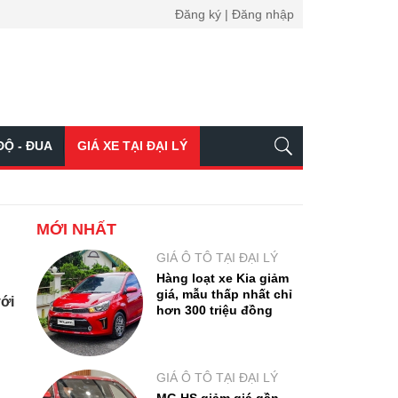
Đăng ký | Đăng nhập
ĐỘ - ĐUA
GIÁ XE TẠI ĐẠI LÝ
MỚI NHẤT
GIÁ Ô TÔ TẠI ĐẠI LÝ
Hàng loạt xe Kia giảm
giá, mẫu thấp nhất chỉ
với
hơn 300 triệu đồng
GIÁ Ô TÔ TẠI ĐẠI LÝ