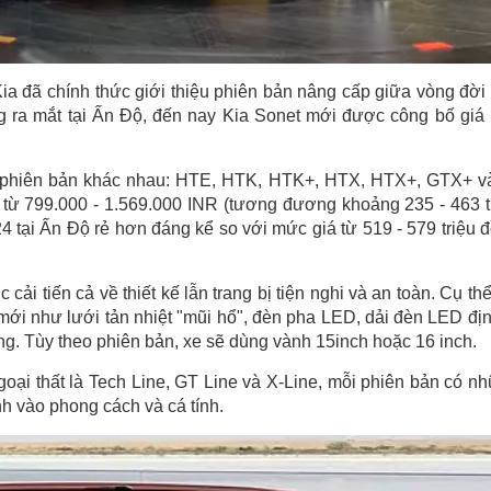
ia đã chính thức giới thiệu phiên bản nâng cấp giữa vòng đời
g ra mắt tại Ấn Độ, đến nay Kia Sonet mới được công bố giá
 phiên bản khác nhau: HTE, HTK, HTK+, HTX, HTX+, GTX+ v
 từ 799.000 - 1.569.000 INR (tương đương khoảng 235 - 463 t
4 tại Ấn Độ rẻ hơn đáng kể so với mức giá từ 519 - 579 triệu 
 tiến cả về thiết kế lẫn trang bị tiện nghi và an toàn. Cụ thể
 mới như lưới tản nhiệt "mũi hổ", đèn pha LED, dải đèn LED địn
ng. Tùy theo phiên bản, xe sẽ dùng vành 15inch hoặc 16 inch.
oại thất là Tech Line, GT Line và X-Line, mỗi phiên bản có n
nh vào phong cách và cá tính.