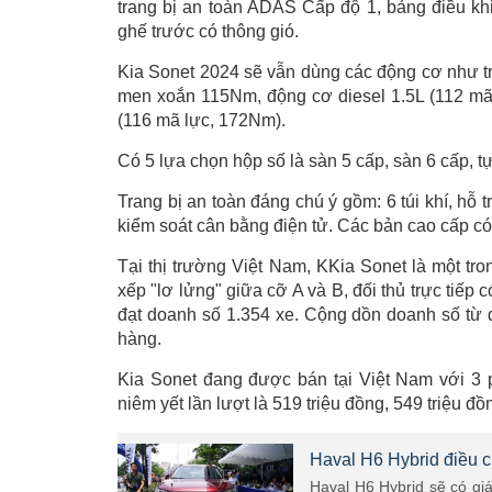
trang bị an toàn ADAS Cấp độ 1, bảng điều khi
ghế trước có thông gió.
Kia Sonet 2024 sẽ vẫn dùng các động cơ như t
men xoắn 115Nm, động cơ diesel 1.5L (112 mã
(116 mã lực, 172Nm).
Có 5 lựa chọn hộp số là sàn 5 cấp, sàn 6 cấp, t
Trang bị an toàn đáng chú ý gồm: 6 túi khí, hỗ 
kiểm soát cân bằng điện tử. Các bản cao cấp c
Tại thị trường Việt Nam, KKia Sonet là một t
xếp "lơ lửng" giữa cỡ A và B, đối thủ trực tiếp
đạt doanh số 1.354 xe. Cộng dồn doanh số từ
hàng.
Kia Sonet đang được bán tại Việt Nam với 3 p
niêm yết lần lượt là 519 triệu đồng, 549 triệu đồ
Haval H6 Hybrid điều c
Haval H6 Hybrid sẽ có giá