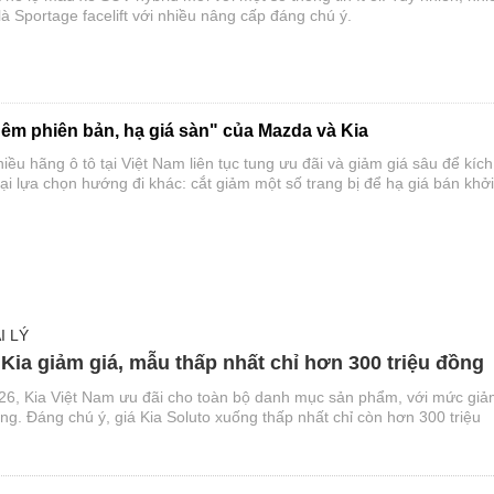
à Sportage facelift với nhiều nâng cấp đáng chú ý.
hêm phiên bản, hạ giá sàn" của Mazda và Kia
iều hãng ô tô tại Việt Nam liên tục tung ưu đãi và giảm giá sâu để kích
ại lựa chọn hướng đi khác: cắt giảm một số trang bị để hạ giá bán khởi
 xe Mazda và Kia, qua đó gia tăng sức cạnh tranh trên thị trường.
I LÝ
 Kia giảm giá, mẫu thấp nhất chỉ hơn 300 triệu đồng
26, Kia Việt Nam ưu đãi cho toàn bộ danh mục sản phẩm, với mức gi
đồng. Đáng chú ý, giá Kia Soluto xuống thấp nhất chỉ còn hơn 300 triệu