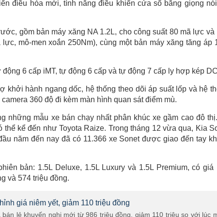
ển điều hòa mới, tính năng điều khiển cửa sổ bằng giọng nói
rước, gồm bản máy xăng NA 1.2L, cho công suất 80 mã lực và
 lực, mô-men xoắn 250Nm), cùng một bản máy xăng tăng áp 
ự động 6 cấp iMT, tự động 6 cấp và tự động 7 cấp ly hợp kép DC
trợ khởi hành ngang dốc, hệ thống theo dõi áp suất lốp và hệ t
ó camera 360 độ đi kèm màn hình quan sát điểm mù.
rong những mẫu xe bán chạy nhất phân khúc xe gầm cao đô thị
 có thể kể đến như Toyota Raize. Trong tháng 12 vừa qua, Kia S
 đầu năm đến nay đã có 11.366 xe Sonet được giao đến tay k
hiên bản: 1.5L Deluxe, 1.5L Luxury và 1.5L Premium, có giá
ng và 574 triệu đồng.
hỉnh giá niêm yết, giảm 110 triệu đồng
 bán lẻ khuyến nghị mới từ 986 triệu đồng, giảm 110 triệu so với lúc 