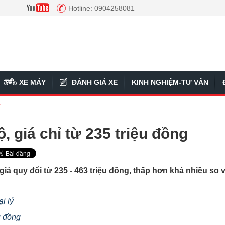
Hotline: 0904258081
XE MÁY
ĐÁNH GIÁ XE
KINH NGHIỆM-TƯ VẤN
ý
, giá chỉ từ 235 triệu đồng
giá quy đổi từ 235 - 463 triệu đồng, thấp hơn khá nhiều so 
i lý
u đồng