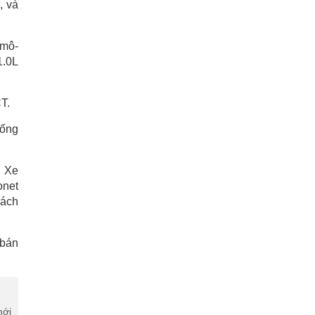
, và
 mô-
1.0L
T.
hống
. Xe
onet
hách
 bán
mới