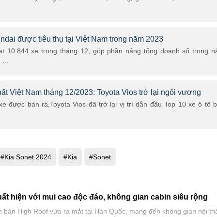
ndai được tiêu thụ tại Việt Nam trong năm 2023
ạt 10.844 xe trong tháng 12, góp phần nâng tổng doanh số trong 
...
hất Việt Nam tháng 12/2023: Toyota Vios trở lại ngôi vương
e được bán ra,Toyota Vios đã trở lại vị trí dẫn đầu Top 10 xe ô tô 
#Kia Sonet 2024
#Kia
#Sonet
uất hiện với mui cao độc đáo, không gian cabin siêu rộng
ên bản High Roof vừa ra mắt tại Hàn Quốc, mang đến không gian nội th