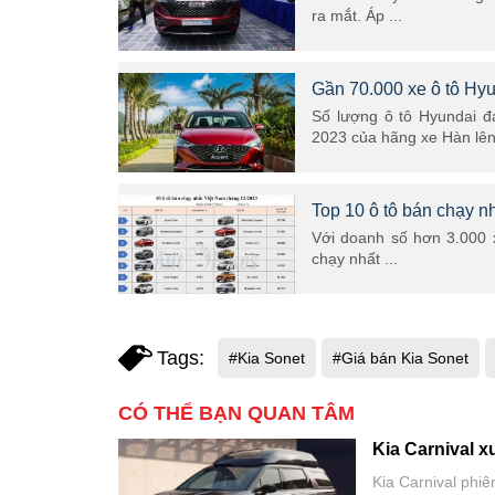
ra mắt. Áp ...
Gần 70.000 xe ô tô Hyu
Số lượng ô tô Hyundai đ
2023 của hãng xe Hàn lên 
Top 10 ô tô bán chạy n
Với doanh số hơn 3.000 x
chạy nhất ...
Tags:
#Kia Sonet
#Giá bán Kia Sonet
CÓ THỂ BẠN QUAN TÂM
Kia Carnival x
Kia Carnival phi