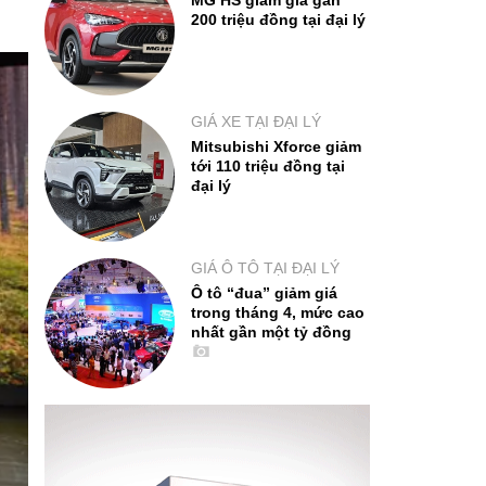
MG HS giảm giá gần
200 triệu đồng tại đại lý
GIÁ XE TẠI ĐẠI LÝ
Mitsubishi Xforce giảm
tới 110 triệu đồng tại
đại lý
GIÁ Ô TÔ TẠI ĐẠI LÝ
Ô tô “đua” giảm giá
trong tháng 4, mức cao
nhất gần một tỷ đồng