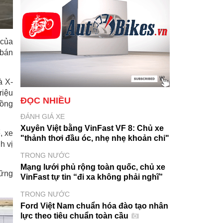
 của
 bán
à X-
riệu
ĐỌC NHIỀU
đồng
ĐÁNH GIÁ XE
Xuyên Việt bằng VinFast VF 8: Chủ xe
, xe
"thảnh thơi đầu óc, nhẹ nhẹ khoản chi"
h vị
TRONG NƯỚC
Mạng lưới phủ rộng toàn quốc, chủ xe
hững
VinFast tự tin “đi xa không phải nghĩ”
TRONG NƯỚC
Ford Việt Nam chuẩn hóa đào tạo nhân
lực theo tiêu chuẩn toàn cầu