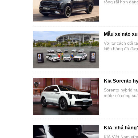
rộng rãi hơn đán
Carnival tiêu chu
hybrid tiết kiệm n
Mẫu xe nào xu
Với tư cách đối t
kiện bóng đá đượ
Kia Sorento h
Sorento hybrid ra
môtơ có công suấ
KIA 'nhá hàng'
KIA Việt Nam vừa 