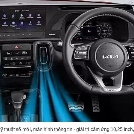
thuật số mới, màn hình thông tin - giải trí cảm ứng 10,25 inch,