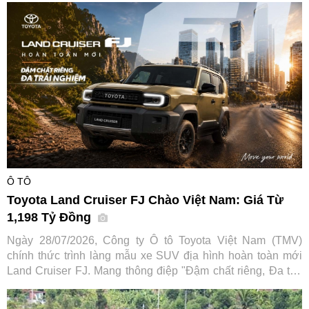
Ô TÔ
Toyota Land Cruiser FJ Chào Việt Nam: Giá Từ
1,198 Tỷ Đồng
Ngày 28/07/2026, Công ty Ô tô Toyota Việt Nam (TMV)
chính thức trình làng mẫu xe SUV địa hình hoàn toàn mới
Land Cruiser FJ. Mang thông điệp "Đậm chất riêng, Đa trải
nghiệm", tân binh dòng SUV hứa hẹn mở rộng tệp khách
hàng tiếp cận dòng xe huyền thoại vốn đã có lịch sử hơn 70