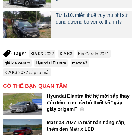
Từ 1/10, miễn thuế truy thu phí sử
dụng đường bộ với xe thanh lý
Tags:
KIA K3 2022
KIA K3
Kia Cerato 2021
giá kia cerato
Hyundai Elantra
mazda3
KIA K3 2022 sắp ra mắt
CÓ THỂ BẠN QUAN TÂM
Hyundai Elantra thế hệ mới sắp thay
đổi diện mạo, rời bỏ thiết kế “gấp
giấy origami”
Mazda3 2027 ra mắt bản nâng cấp,
thêm đèn Matrix LED