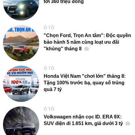
tới 360 triệu đồng
Ô TÔ
"Chọn Ford, Trọn An tâm": Độc quyền
bảo hành 5 năm cùng loạt ưu đãi
"khủng" tháng 8
Ô TÔ
Honda Việt Nam "chơi lớn" tháng 8:
Tặng 100% trước bạ, quay số trúng
quà 7 tỷ
Ô TÔ
Volkswagen nhận cọc ID. ERA 9X:
SUV điện đi 1.651 km, giá dưới 3 tỷ