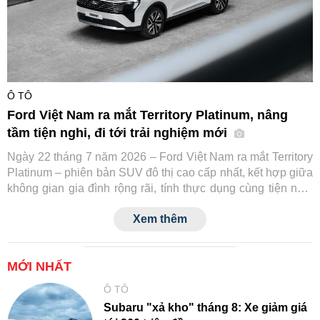
Ô TÔ
Ford Việt Nam ra mắt Territory Platinum, nâng
tầm tiện nghi, đi tới trải nghiệm mới
Ngày 22 tháng 7 năm 2026 – Ford Việt Nam ra mắt Territory
Platinum – phiên bản SUV đô thị cao cấp nhất, kết hợp giữa
không gian gia đình rộng rãi, tính thực dụng cùng tiện nghi
và công nghệ an toàn tiệm cận xe sang.
Xem thêm
MỚI NHẤT
Ô TÔ
Subaru "xả kho" tháng 8: Xe giảm giá