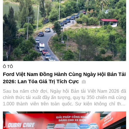
năm của hãng xe Nhật Bản.
Ô TÔ
Ford Việt Nam Đồng Hành Cùng Ngày Hội Bán Tải
2026: Lan Tỏa Giá Trị Tích Cực
Sau ba năm chờ đợi, Ngày hội Bán tải Việt Nam 2026 đã
chính thức tái xuất đầy ấn tượng, quy tụ 350 chiến mã cùng
1.000 thành viên trên toàn quốc. Sự kiện không chỉ thỏa
lòng người đam mê mà còn ghi dấu ấn đậm nét của Ford
Việt Nam trong hành trình gắn kết và lan tỏa giá trị tích cực
cho cộng đồng.