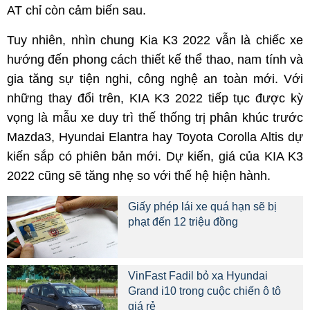
AT chỉ còn cảm biến sau.
Tuy nhiên, nhìn chung Kia K3 2022 vẫn là chiếc xe
hướng đến phong cách thiết kế thể thao, nam tính và
gia tăng sự tiện nghi, công nghệ an toàn mới. Với
những thay đổi trên, KIA K3 2022 tiếp tục được kỳ
vọng là mẫu xe duy trì thế thống trị phân khúc trước
Mazda3, Hyundai Elantra hay Toyota Corolla Altis dự
kiến sắp có phiên bản mới. Dự kiến, giá của KIA K3
2022 cũng sẽ tăng nhẹ so với thế hệ hiện hành.
Giấy phép lái xe quá hạn sẽ bị
phạt đến 12 triệu đồng
VinFast Fadil bỏ xa Hyundai
Grand i10 trong cuộc chiến ô tô
giá rẻ