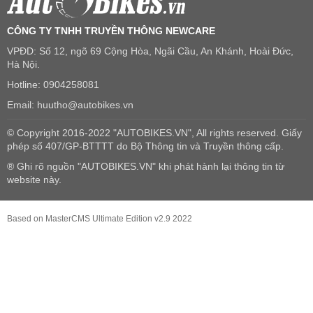
CÔNG TY TNHH TRUYỀN THÔNG NEWCARE
VPĐD: Số 12, ngõ 69 Cộng Hòa, Ngãi Cầu, An Khánh, Hoài Đức,
Hà Nội.
Hotline: 0904258081
Email: huutho@autobikes.vn
© Copyright 2016-2022 "AUTOBIKES.VN", All rights reserved. Giấy
phép số 407/GP-BTTTT do Bộ Thông tin và Truyền thông cấp.
® Ghi rõ nguồn "AUTOBIKES.VN" khi phát hành lại thông tin từ
website này.
Based on MasterCMS Ultimate Edition v2.9 2022