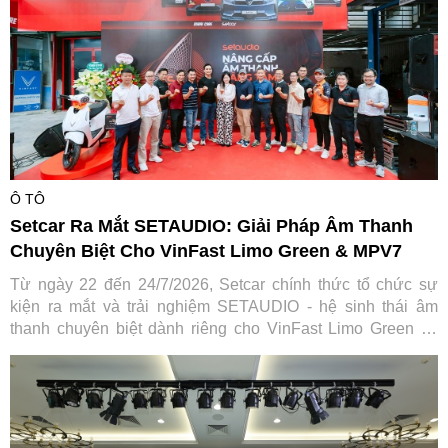
Ô TÔ
Setcar Ra Mắt SETAUDIO: Giải Pháp Âm Thanh
Chuyên Biệt Cho VinFast Limo Green & MPV7
Từ ngày 22 đến 24/7/2026, Setcar chính thức tổ chức sự
kiện ra mắt và trải nghiệm SETAUDIO - hệ sinh thái âm
thanh chuyên biệt dành riêng cho VinFast Limo Green và
MPV7, mang đến cơ hội so sánh thực tế cùng ưu đãi "Thu
cũ đổi mới" tiết kiệm tới 7,2 triệu đồng.