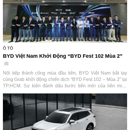
Ô TÔ
BYD Việt Nam Khởi Động “BYD Fest 102 Mùa 2”
Nối tiếp thành công mùa đầu tiên, BYD Việt Nam bắt tay
cùng Grab khởi động chiến dịch “BYD Fest 102 – Mùa 2” tại
TP.HCM. Sự kiện đánh dấu bước tiến mới của liên minh
cùng các đối tác tài chính và hạ tầng sạc, hướng tới thúc
đẩy chuyển đổi xanh cho ngành vận tải dịch vụ tại Việt Nam.