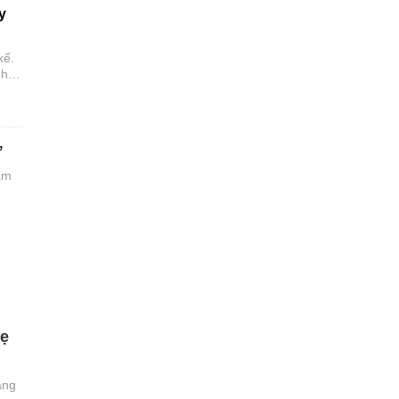
y
kế.
h,
ới
ờ
ầm
hẹ
ạng