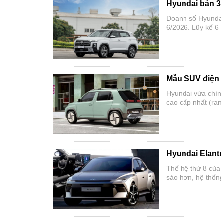
Hyundai bán 3.
Doanh số Hyundai 
6/2026. Lũy kế 6
thế trong nhóm th
Mẫu SUV điện 
Hyundai vừa chính
cao cấp nhất (ra
thuần điện cỡ nh
Hyundai Elantr
Thế hệ thứ 8 của
sảo hơn, hệ thống