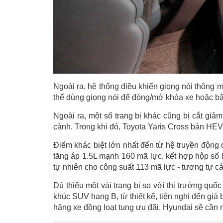
Ngoài ra, hệ thống điều khiển giọng nói thông 
thể dùng giọng nói để đóng/mở khóa xe hoặc bậ
Ngoài ra, một số trang bị khác cũng bị cắt giả
cảnh. Trong khi đó, Toyota Yaris Cross bản HEV 
Điểm khác biệt lớn nhất đến từ hệ truyền động 
tăng áp 1.5L mạnh 160 mã lực, kết hợp hộp số l
tự nhiên cho công suất 113 mã lực - tương tự c
Dù thiếu một vài trang bị so với thị trường qu
khúc SUV hạng B, từ thiết kế, tiện nghi đến giá 
hãng xe đồng loạt tung ưu đãi, Hyundai sẽ cần n