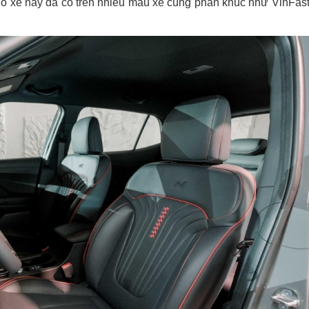
 đỗ xe này đã có trên nhiều mẫu xe cùng phân khúc như VinFas