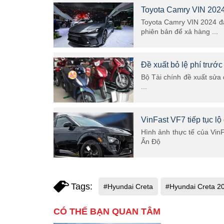
Toyota Camry VIN 2024 
Toyota Camry VIN 2024 đa
phiên bản để xả hàng ...
Đề xuất bỏ lệ phí trước
Bộ Tài chính đề xuất sửa 
...
VinFast VF7 tiếp tục lộ
Hình ảnh thực tế của VinF
Ấn Độ
Tags:
#Hyundai Creta
#Hyundai Creta 2
CÓ THỂ BẠN QUAN TÂM