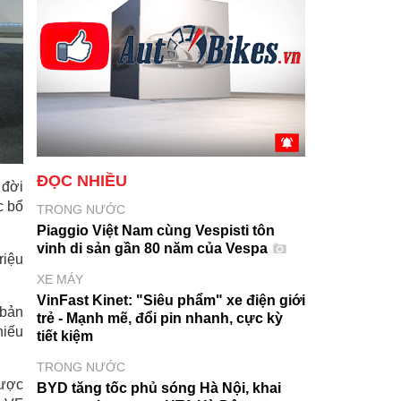
ĐỌC NHIỀU
 đời
c bổ
TRONG NƯỚC
Piaggio Việt Nam cùng Vespisti tôn
vinh di sản gần 80 năm của Vespa
riệu
XE MÁY
VinFast Kinet: "Siêu phẩm" xe điện giới
 bản
trẻ - Mạnh mẽ, đổi pin nhanh, cực kỳ
hiếu
tiết kiệm
TRONG NƯỚC
được
BYD tăng tốc phủ sóng Hà Nội, khai