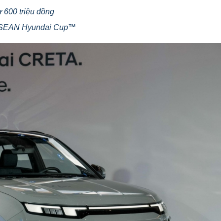
ừ 600 triệu đồng
a ASEAN Hyundai Cup™