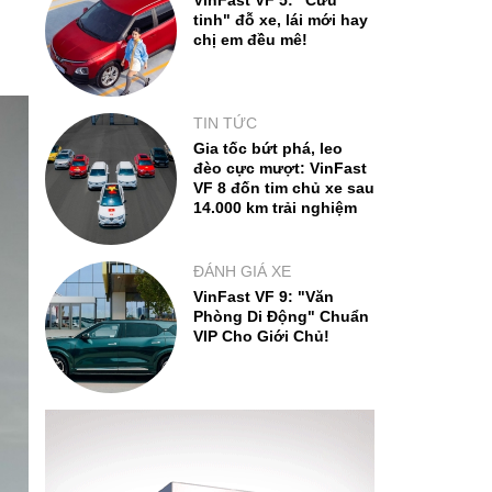
VinFast VF 5: "Cứu
tinh" đỗ xe, lái mới hay
chị em đều mê!
TIN TỨC
Gia tốc bứt phá, leo
đèo cực mượt: VinFast
VF 8 đốn tim chủ xe sau
14.000 km trải nghiệm
ĐÁNH GIÁ XE
VinFast VF 9: "Văn
Phòng Di Động" Chuẩn
VIP Cho Giới Chủ!