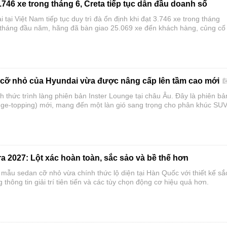
746 xe trong tháng 6, Creta tiếp tục dẫn đầu doanh số
tại Việt Nam tiếp tục duy trì đà ổn định khi đạt 3.746 xe trong tháng
 tháng đầu năm, hãng đã bàn giao 25.069 xe đến khách hàng, củng cố 
ương hiệu ô tô bán chạy nhất thị trường.
cỡ nhỏ của Hyundai vừa được nâng cấp lên tầm cao mới
 thức trình làng phiên bản Inster Lounge tại châu Âu. Đây là phiên bả
nge-topping) mới, mang đến một làn gió sang trọng cho phân khúc SU
ỏ.
a 2027: Lột xác hoàn toàn, sắc sảo và bề thế hơn
 mẫu sedan cỡ nhỏ vừa chính thức lộ diện tại Hàn Quốc với thiết kế sắ
 thông tin giải trí tiên tiến và các tùy chọn động cơ hiệu quả hơn.