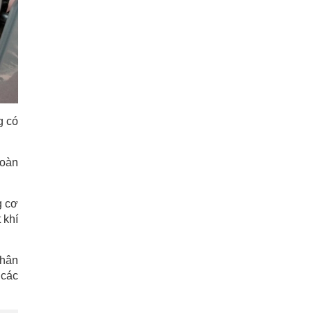
g có
toàn
g cơ
 khí
phân
 các