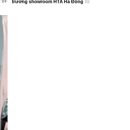
t VF
trương showroom HTA Hà Đông