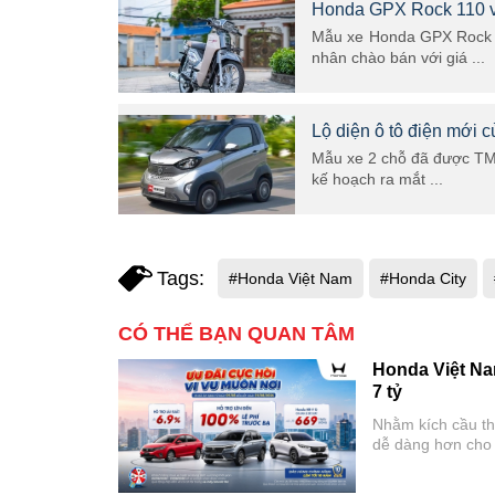
Honda GPX Rock 110 về 
Mẫu xe Honda GPX Rock 1
nhân chào bán với giá ...
Lộ diện ô tô điện mới 
Mẫu xe 2 chỗ đã được TMT
kế hoạch ra mắt ...
Tags:
#Honda Việt Nam
#Honda City
CÓ THỂ BẠN QUAN TÂM
Honda Việt Na
7 tỷ
Nhằm kích cầu th
dễ dàng hơn cho 
Phân phối chính 
hết ngày 31/08/2