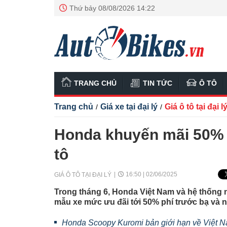
Thứ bảy 08/08/2026 14:22
TRANG CHỦ
TIN TỨC
Ô TÔ
Trang chủ
Giá xe tại đại lý
Giá ô tô tại đại l
/
/
Honda khuyến mãi 50% l
tô
16:50 | 02/06/2025
GIÁ Ô TÔ TẠI ĐẠI LÝ
Trong tháng 6, Honda Việt Nam và hệ thống 
mẫu xe mức ưu đãi tới 50% phí trước bạ và nh
Honda Scoopy Kuromi bản giới hạn về Việt 