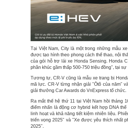
Tại Việt Nam, City là một trong những mẫu x
được tạo hình theo phong cách thể thao, nội th
của gói hỗ trợ lái xe Honda Sensing. Honda C
phân khúc gầm thấp 500-750 triệu đồng", tại sự
Tương tự, CR-V cũng là mẫu xe trang bị Hond
mã lực. CR-V từng nhận giải "Ôtô của năm" v
giải thưởng Car Awards do VnExpress tổ chức.
Ra mắt thế hệ thứ 11 tại Việt Nam hồi tháng 
điểm nhấn là động cơ hybrid kết hợp DNA thể 
linh hoạt và khả năng tiết kiệm nhiên liệu. P
triển vọng 2025" và "Xe được yêu thích nhất p
2025".