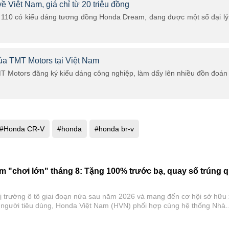
Việt Nam, giá chỉ từ 20 triệu đồng
10 có kiểu dáng tương đồng Honda Dream, đang được một số đại lý
của TMT Motors tại Việt Nam
 Motors đăng ký kiểu dáng công nghiệp, làm dấy lên nhiều đồn đoán
#Honda CR-V
#honda
#honda br-v
m "chơi lớn" tháng 8: Tặng 100% trước bạ, quay số trúng 
ị trường ô tô giai đoạn nửa sau năm 2026 và mang đến cơ hội sở hữu
người tiêu dùng, Honda Việt Nam (HVN) phối hợp cùng hệ thống Nhà
thức triển khai chương trình khuyến mại toàn quốc từ ngày 01/08/2026
026.