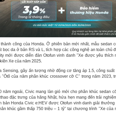
e thành công của Honda. Ở phiên bản mới nhất, mẫu sedan 
ất bọc da ở bản RS và L, tích hợp các công nghệ an toàn chủ 
ity mới được diễn đàn Otofun vinh danh "Xe được yêu thích 
 kiện Xe của năm 2025.
a Sensing, gây ấn tượng nhờ động cơ tăng áp 1.5, công suất
à "Ôtô của năm phân khúc crossover cỡ C" trong năm 2023, t
10 năm ngoái, Civic mang làn gió mới cho phân khúc sedan c
thao đặc trưng của hãng Nhật, hứa hẹn mang đến trải nghiệm
hiên bản Honda Civic e:HEV được Otofun vinh danh giải thưởng
hân khúc gầm thấp 750 triệu – 1 tỷ" tại chương trình "Xe của