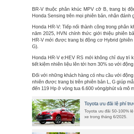
BR-V thuộc phân khúc MPV cỡ B, trang bị độn
Honda Sensing trên mọi phiên bản, nhận đánh 
Honda HR-V: Tiếp nối thành công trong phân 
năm 2025, HVN chính thức giới thiệu phiên bả
HR-V mới được trang bị động cơ Hybrid (phiên
G).
Honda HR-V e:HEV RS mới không chỉ duy trì k
tiết kiệm nhiên liệu lên tới hơn 30% so với đ
Đối với những khách hàng có nhu cầu với động
nhiên được trang bị trên phiên bản L, G giúp m
đến 119 Hp ở vòng tua 6.600 vòng/phút và mô m
Toyota ưu đãi lệ phí t
Toyota ưu đãi 50-100% lệ 
xe trong tháng 6/2025.