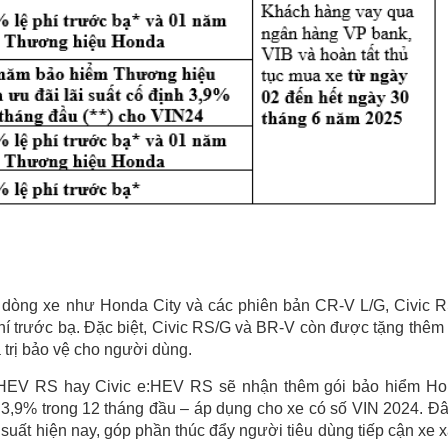
c dòng xe như Honda City và các phiên bản CR-V L/G, Civic 
í trước bạ. Đặc biệt, Civic RS/G và BR-V còn được tặng thêm
trị bảo vệ cho người dùng.
HEV RS hay Civic e:HEV RS sẽ nhận thêm gói bảo hiểm H
ỉ 3,9% trong 12 tháng đầu – áp dụng cho xe có số VIN 2024. Đâ
 suất hiện nay, góp phần thúc đẩy người tiêu dùng tiếp cận xe 