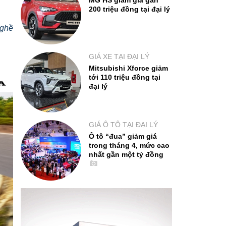
MG HS giảm giá gần
200 triệu đồng tại đại lý
nghề
GIÁ XE TẠI ĐẠI LÝ
Mitsubishi Xforce giảm
tới 110 triệu đồng tại
đại lý
GIÁ Ô TÔ TẠI ĐẠI LÝ
Ô tô “đua” giảm giá
trong tháng 4, mức cao
nhất gần một tỷ đồng