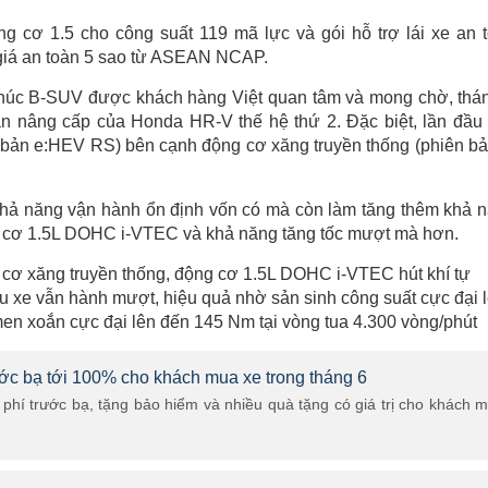
g cơ 1.5 cho công suất 119 mã lực và gói hỗ trợ lái xe an 
giá an toàn 5 sao từ ASEAN NCAP.
khúc B-SUV được khách hàng Việt quan tâm và mong chờ, thá
n nâng cấp của Honda HR-V thế hệ thứ 2. Đặc biệt, lần đầu 
 bản e:HEV RS) bên cạnh động cơ xăng truyền thống (phiên bả
hả năng vận hành ổn định vốn có mà còn làm tăng thêm khả 
ộng cơ 1.5L DOHC i-VTEC và khả năng tăng tốc mượt mà hơn.
 cơ xăng truyền thống, động cơ 1.5L DOHC i-VTEC hút khí tự
ẫu xe vẫn hành mượt, hiệu quả nhờ sản sinh công suất cực đại 
en xoắn cực đại lên đến 145 Nm tại vòng tua 4.300 vòng/phút
rước bạ tới 100% cho khách mua xe trong tháng 6
phí trước bạ, tặng bảo hiểm và nhiều quà tặng có giá trị cho khách 