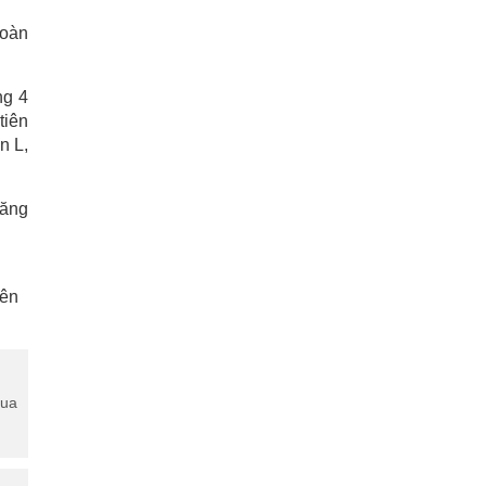
toàn
ng 4
tiên
n L,
năng
lên
mua