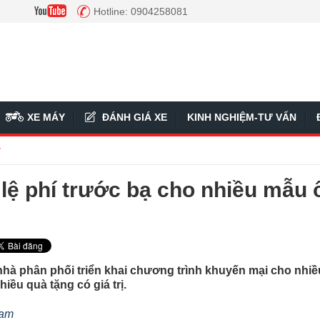
Hotline: 0904258081
XE MÁY
ĐÁNH GIÁ XE
KINH NGHIỆM-TƯ VẤN
ý
ệ phí trước bạ cho nhiều mẫu 
nhà phân phối triển khai chương trình khuyến mại cho nhiề
iều quà tặng có giá trị.
Nam