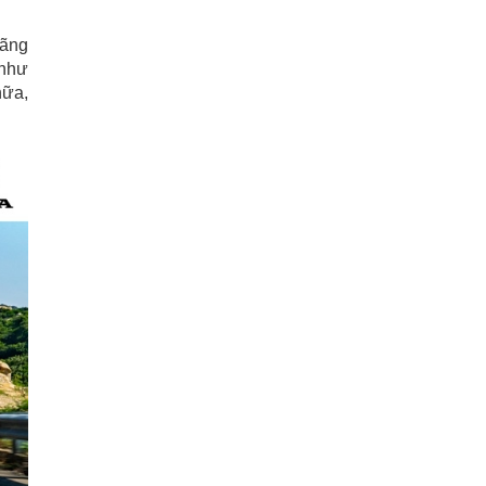
hãng
 như
hữa,