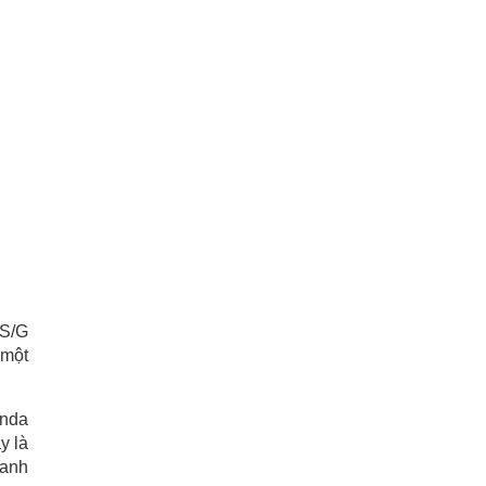
RS/G
 một
onda
y là
xanh