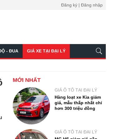
Đăng ký | Đăng nhập
ĐỘ - ĐUA
GIÁ XE TẠI ĐẠI LÝ
MỚI NHẤT
ô
GIÁ Ô TÔ TẠI ĐẠI LÝ
Hàng loạt xe Kia giảm
giá, mẫu thấp nhất chỉ
hơn 300 triệu đồng
u
GIÁ Ô TÔ TẠI ĐẠI LÝ