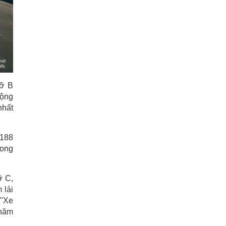
cỡ B
động
nhất
 188
rong
ỡ C,
 lái
 "Xe
 năm