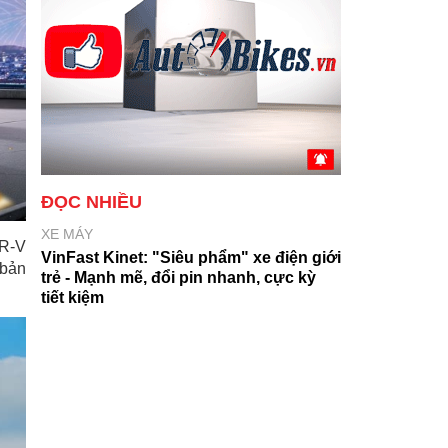
ĐỌC NHIỀU
XE MÁY
HR-V
VinFast Kinet: "Siêu phẩm" xe điện giới
 bản
trẻ - Mạnh mẽ, đổi pin nhanh, cực kỳ
tiết kiệm