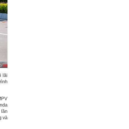
 lãi
rình
 MPV
onda
 lần
g và