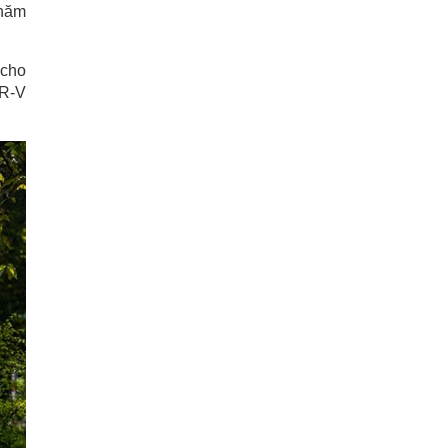
 năm
 cho
HR-V