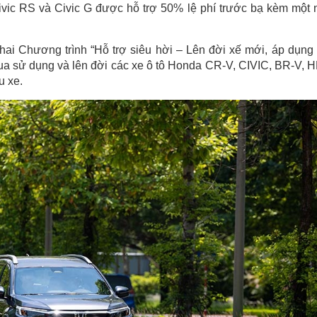
ivic RS và Civic G được hỗ trợ 50% lệ phí trước bạ kèm một
hai Chương trình “Hỗ trợ siêu hời – Lên đời xế mới, áp dụng
ua sử dụng và lên đời các xe ô tô Honda CR-V, CIVIC, BR-V, 
u xe.