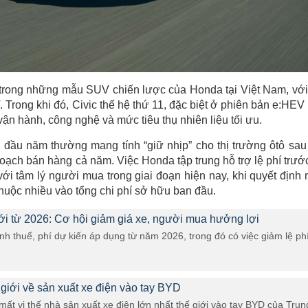
trong những mẫu SUV chiến lược của Honda tại Việt Nam, với
 Trong khi đó, Civic thế hệ thứ 11, đặc biệt ở phiên bản e:HEV
 hành, công nghệ và mức tiêu thụ nhiên liệu tối ưu.
 đầu năm thường mang tính “giữ nhịp” cho thị trường ôtô sau
oạch bán hàng cả năm. Việc Honda tập trung hỗ trợ lệ phí trướ
ới tâm lý người mua trong giai đoạn hiện nay, khi quyết định
huộc nhiều vào tổng chi phí sở hữu ban đầu.
ới từ 2026: Cơ hội giảm giá xe, người mua hưởng lợi
ỉnh thuế, phí dự kiến áp dụng từ năm 2026, trong đó có việc giảm lệ ph
 giới về sản xuất xe điện vào tay BYD
mất vị thế nhà sản xuất xe điện lớn nhất thế giới vào tay BYD của Trun