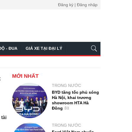
Đăng ký | Đăng nhập
ĐỘ - ĐUA
GIÁ XE TẠI ĐẠI LÝ
MỚI NHẤT
c
TRONG NƯỚC
BYD tăng tốc phủ sóng
Hà Nội, khai trương
showroom HTA Hà
Đông
tài
TRONG NƯỚC