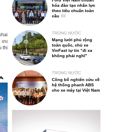
Ford Việt Nam chuẩn
hóa đào tạo nhân lực
theo tiêu chuẩn toàn
cầu
TRONG NƯỚC
khai
Mạng lưới phủ rộng
, ưu
toàn quốc, chủ xe
 thị
VinFast tự tin “đi xa
không phải nghĩ”
TRONG NƯỚC
Công bố nghiên cứu về
hệ thống phanh ABS
cho xe máy tại Việt Nam