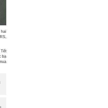
 hai
 RS,
 Tết
c bạ
 mua
í
g