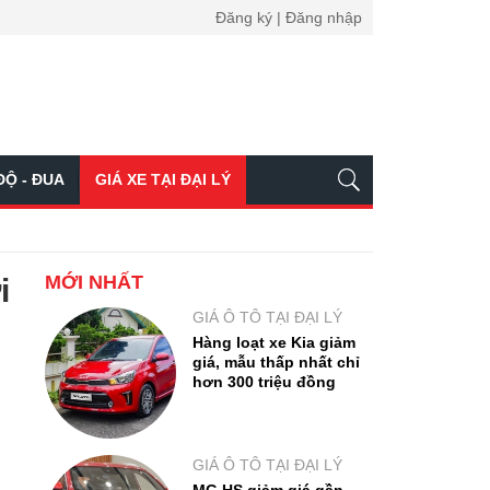
Đăng ký | Đăng nhập
ĐỘ - ĐUA
GIÁ XE TẠI ĐẠI LÝ
MỚI NHẤT
i
GIÁ Ô TÔ TẠI ĐẠI LÝ
Hàng loạt xe Kia giảm
giá, mẫu thấp nhất chỉ
hơn 300 triệu đồng
GIÁ Ô TÔ TẠI ĐẠI LÝ