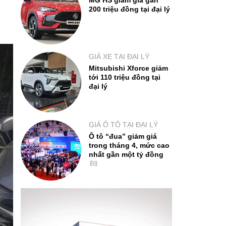
MG HS giảm giá gần
200 triệu đồng tại đại lý
GIÁ XE TẠI ĐẠI LÝ
Mitsubishi Xforce giảm
tới 110 triệu đồng tại
đại lý
GIÁ Ô TÔ TẠI ĐẠI LÝ
Ô tô “đua” giảm giá
trong tháng 4, mức cao
nhất gần một tỷ đồng