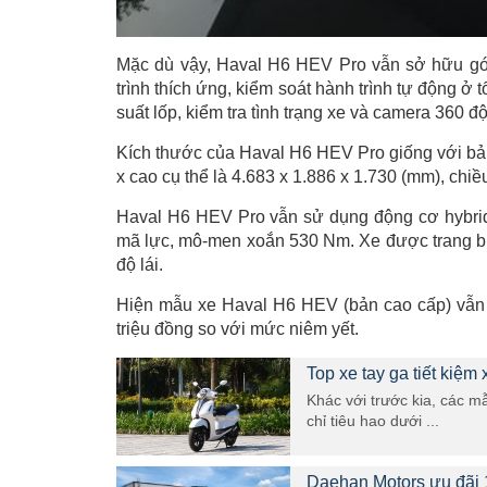
Mặc dù vậy, Haval H6 HEV Pro vẫn sở hữu gói
trình thích ứng, kiểm soát hành trình tự động ở
suất lốp, kiểm tra tình trạng xe và camera 360 độ
Kích thước của Haval H6 HEV Pro giống với bản 
x cao cụ thể là 4.683 x 1.886 x 1.730 (mm), chi
Haval H6 HEV Pro vẫn sử dụng động cơ hybrid
mã lực, mô-men xoắn 530 Nm. Xe được trang bị 
độ lái.
Hiện mẫu xe Haval H6 HEV (bản cao cấp) vẫn đ
triệu đồng so với mức niêm yết.
Top xe tay ga tiết kiệm
Khác với trước kia, các m
chỉ tiêu hao dưới ...
Daehan Motors ưu đãi