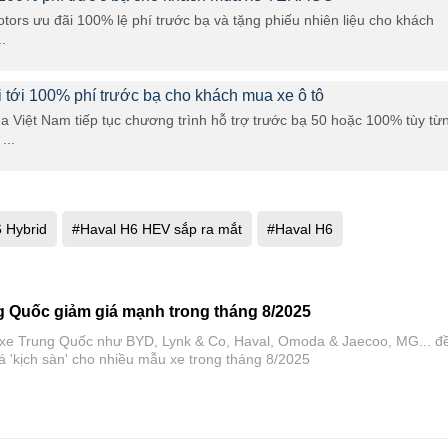
ors ưu đãi 100% lệ phí trước bạ và tặng phiếu nhiên liệu cho khách
.
tới 100% phí trước bạ cho khách mua xe ô tô
 Việt Nam tiếp tục chương trình hỗ trợ trước bạ 50 hoặc 100% tùy từ
...
 Hybrid
#Haval H6 HEV sắp ra mắt
#Haval H6
ng Quốc giảm giá mạnh trong tháng 8/2025
 xe Trung Quốc như BYD, Lynk & Co, Haval, Omoda & Jaecoo, MG... đ
á 'kịch sàn' cho nhiều mẫu xe trong tháng 8/2025