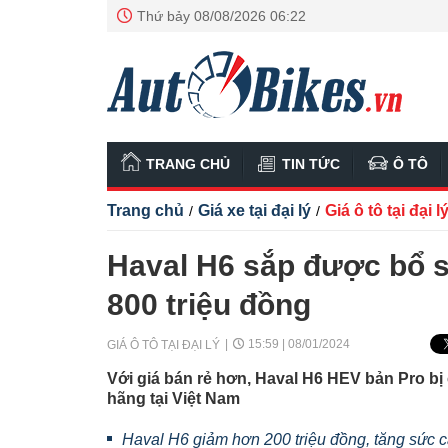
Thứ bảy 08/08/2026 06:22
TRANG CHỦ
TIN TỨC
Ô TÔ
Trang chủ
Giá xe tại đại lý
Giá ô tô tại đại l
/
/
Haval H6 sắp được bổ su
800 triệu đồng
15:59 | 08/01/2024
GIÁ Ô TÔ TẠI ĐẠI LÝ
Với giá bán rẻ hơn, Haval H6 HEV bản Pro bị 
hãng tại Việt Nam
Haval H6 giảm hơn 200 triệu đồng, tăng sức 