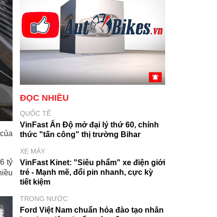
ĐỌC NHIỀU
QUỐC TẾ
VinFast Ấn Độ mở đại lý thứ 60, chính
 của
thức "tấn công" thị trường Bihar
XE MÁY
6 tỷ
VinFast Kinet: "Siêu phẩm" xe điện giới
trẻ - Mạnh mẽ, đổi pin nhanh, cực kỳ
hiều
tiết kiệm
TRONG NƯỚC
Ford Việt Nam chuẩn hóa đào tạo nhân