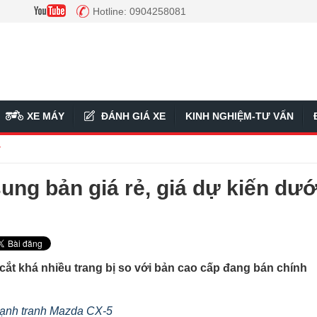
Hotline: 0904258081
XE MÁY
ĐÁNH GIÁ XE
KINH NGHIỆM-TƯ VẤN
ý
ng bản giá rẻ, giá dự kiến dướ
cắt khá nhiều trang bị so với bản cao cấp đang bán chính
cạnh tranh Mazda CX-5