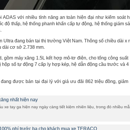
 ADAS với nhiều tính năng an toàn hiện đại như kiểm soát 
 tốc độ thấp, hệ thống phanh khẩn cấp tự động, hệ thống giám sá
.
Ultra đang bán tại thị trường Việt Nam. Thông số chiều dài x 
ều dài cơ sở 2.738 mm.
, gồm máy xăng 1.5L kết hợp mô-tơ điện, cho tổng công suất
hộp số tự động 7 cấp ly hợp kép, hệ dẫn động cầu trước và 4
ang được bán tại đại lý với giá ưu đãi 862 triệu đồng, giảm
 xăng nhất hiện nay
ẫu xe tay ga hiện nay ngày càng tiết kiệm nhiên liệu, trong đó nhiều m
 100% phí trước bạ cho khách mua xe TERACO