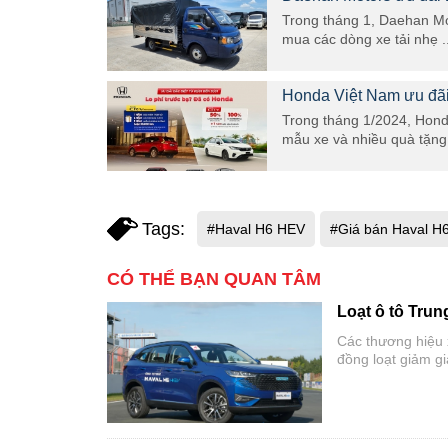
Trong tháng 1, Daehan Mot
mua các dòng xe tải nhẹ ..
Honda Việt Nam ưu đãi 
Trong tháng 1/2024, Honda
mẫu xe và nhiều quà tặng 
Tags:
#Haval H6 HEV
#Giá bán Haval H6
CÓ THỂ BẠN QUAN TÂM
Loạt ô tô Tru
Các thương hiệu
đồng loạt giảm gi