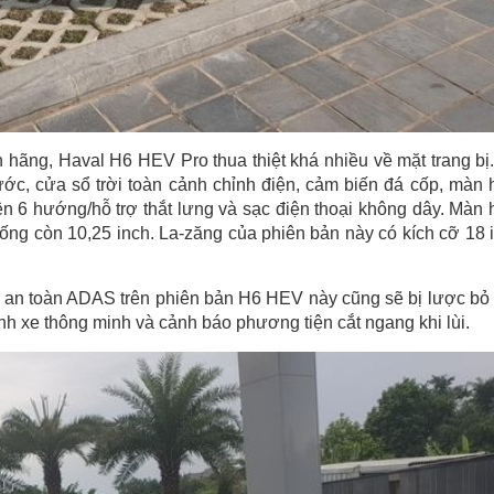
hãng, Haval H6 HEV Pro thua thiệt khá nhiều về mặt trang bị
ớc, cửa sổ trời toàn cảnh chỉnh điện, cảm biến đá cốp, màn 
điện 6 hướng/hỗ trợ thắt lưng và sạc điện thoại không dây. Màn 
 xuống còn 10,25 inch. La-zăng của phiên bản này có kích cỡ 18 
g an toàn ADAS trên phiên bản H6 HEV này cũng sẽ bị lược bỏ
nh xe thông minh và cảnh báo phương tiện cắt ngang khi lùi.