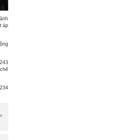
hành
t áp
rộng
 243
 chế
 234
ẫu