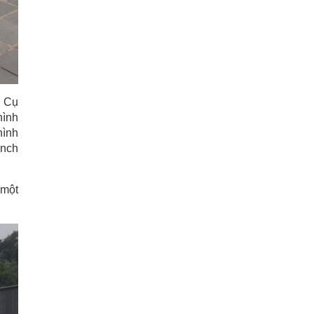
. Cụ
hình
hình
inch
 một