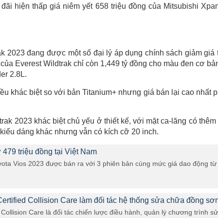
đãi hiện thấp giá niêm yết 658 triệu đồng của Mitsubishi Xpa
ak 2023 đang được một số đại lý áp dụng chính sách giảm giá 
ế của Everest Wildtrak chỉ còn 1,449 tỷ đồng cho màu đen cơ bản
er 2.8L.
ều khác biệt so với bản Titanium+ nhưng giá bán lại cao nhất 
trak 2023 khác biệt chủ yếu ở thiết kế, với mặt ca-lăng có thêm
 kiểu dáng khác nhưng vẫn có kích cỡ 20 inch.
 479 triệu đồng tại Việt Nam
ota Vios 2023 được bán ra với 3 phiên bản cùng mức giá dao động từ
rtified Collision Care làm đối tác hệ thống sửa chữa đồng sơ
 Collision Care là đối tác chiến lược điều hành, quản lý chương trình s