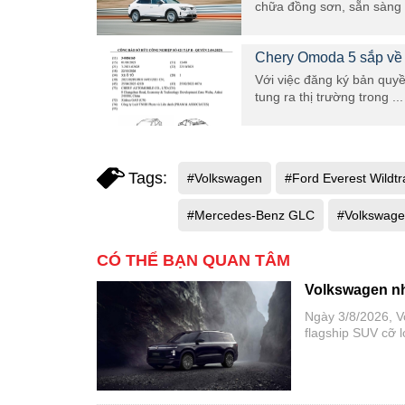
chữa đồng sơn, sẵn sàng c
Chery Omoda 5 sắp về 
Với việc đăng ký bản quy
tung ra thị trường trong ...
Tags:
#Volkswagen
#Ford Everest Wildtr
#Mercedes-Benz GLC
#Volkswage
CÓ THỂ BẠN QUAN TÂM
Volkswagen nhậ
Ngày 3/8/2026, V
flagship SUV cỡ
tại thị trường tro