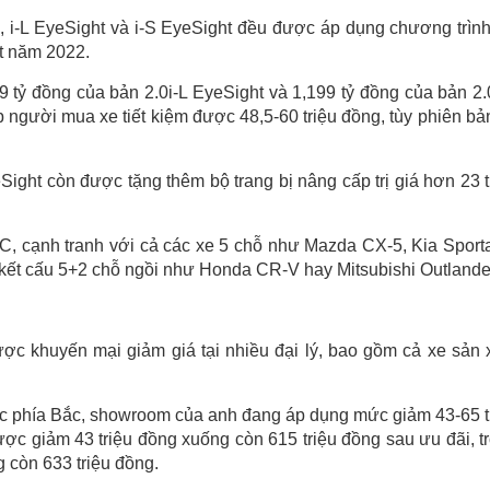
L, i-L EyeSight và i-S EyeSight đều được áp dụng chương trìn
ất năm 2022.
99 tỷ đồng của bản 2.0i-L EyeSight và 1,199 tỷ đồng của bản 2.
p người mua xe tiết kiệm được 48,5-60 triệu đồng, tùy phiên bả
Sight còn được tặng thêm bộ trang bị nâng cấp trị giá hơn 23 t
C, cạnh tranh với cả các xe 5 chỗ như Mazda CX-5, Kia Sport
ó kết cấu 5+2 chỗ ngồi như Honda CR-V hay Mitsubishi Outlande
ợc khuyến mại giảm giá tại nhiều đại lý, bao gồm cả xe sản 
ực phía Bắc, showroom của anh đang áp dụng mức giảm 43-65 t
c giảm 43 triệu đồng xuống còn 615 triệu đồng sau ưu đãi, t
 còn 633 triệu đồng.