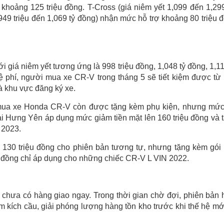
hoảng 125 triệu đồng. T-Cross (giá niêm yết 1,099 đến 1,299
(949 triệu đến 1,069 tỷ đồng) nhận mức hỗ trợ khoảng 80 triệu 
i giá niêm yết tương ứng là 998 triệu đồng, 1,048 tỷ đồng, 1,11
ệ phí, người mua xe CR-V trong tháng 5 sẽ tiết kiệm được từ
và khu vực đăng ký xe.
h mua xe Honda CR-V còn được tặng kèm phụ kiện, nhưng mứ
tại Hưng Yên áp dụng mức giảm tiền mặt lên 160 triệu đồng và 
 2023.
ảm 130 triệu đồng cho phiên bản tương tự, nhưng tặng kèm gói
iệu đồng chỉ áp dụng cho những chiếc CR-V L VIN 2022.
chưa có hàng giao ngay. Trong thời gian chờ đợi, phiên bản 
 kích cầu, giải phóng lượng hàng tồn kho trước khi thế hệ mớ