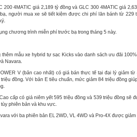
C 200 4MATIC giá 2,189 tỷ đồng và GLC 300 4MATIC giá 2,63
ạ, người mua xe sẽ tiết kiệm được chi phí lăn bánh từ 229 t
ký.
 chương trình miễn phí trước bạ trong tháng 5 này.
g thêm mẫu xe hybrid tự sạc Kicks vào danh sách ưu đãi 100%
và Navara.
OWER V (bản cao nhất) có giá bán thực tế tại đại lý giảm từ
0 triệu đồng. Với bản E tiêu chuẩn, mức giảm 84 triệu đồng giú
ng.
ao cấp có giá niêm yết 595 triệu đồng và 539 triệu đồng sẽ 
, tùy phiên bản và khu vực.
avara với ba phiên bản EL 2WD, VL 4WD và Pro-4X được giảm 