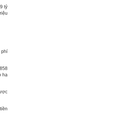
9 tỷ
riệu
 phí
 858
p hạ
được
tiền