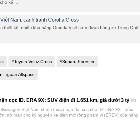
ho kế ...
Việt Nam, cạnh tranh Corolla Cross
ền thiết kế, nhiều khả năng Omoda 5 sẽ sớm được hãng xe Trung Quố
ak
#Toyota Veloz Cross
#Subaru Forester
n Tiguan Allspace
n cọc ID. ERA 9X: SUV điện đi 1.651 km, giá dưới 3 tỷ
olkswagen Việt Nam chính thức nhận đặt cọc cho ID. ERA 9X - mẫu
 lớn mở màn cho kỷ nguyên xe điện mở rộng phạm vi (EREV) của hãng
ng nước.