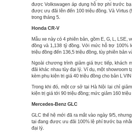
được Volkswagen áp dụng hỗ trợ phí trước bạ k
được ưu đãi lên đến 100 triệu đồng. Và Virtus 
trong tháng 5.
Honda CR-V
Mẫu xe này có 4 phiên bản, gồm E, G, L, LSE, vớ
đồng và 1,138 tỷ đồng. Với mức hỗ trợ 100% l
triệu đồng đến 136,5 triệu đồng, tùy phiên bản 
Ngoài chương trình giảm giá trực tiếp, khác
đãi khác nhau tùy đại lý. Ví dụ, một showroom 
kèm phụ kiện trị giá 40 triệu đồng cho bản L VIN
Trong khi đó, một cơ sở tại Hà Nội lại chỉ gi
kiện trị giá tới 90 triệu đồng; mức giảm 160 tr
Mercedes-Benz GLC
GLC thế hệ mới đã ra mắt vào ngày 9/5, nhưng 
tại đang được ưu đãi 100% lệ phí trước bạ nhằm
đại lý.