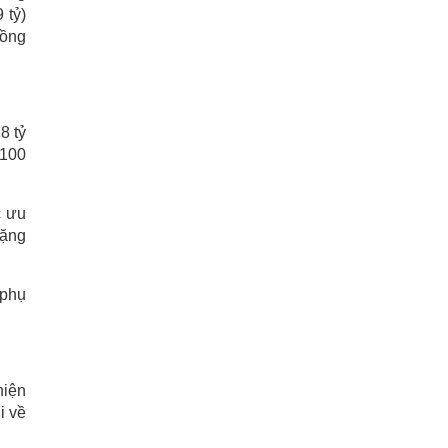
 tỷ)
đồng
8 tỷ
 100
c ưu
tặng
 phụ
hiện
i về