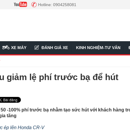
Hotline: 0904258081
XE MÁY
ĐÁNH GIÁ XE
KINH NGHIỆM-TƯ VẤN
ý
u giảm lệ phí trước bạ để hút
ợ 50 -100% phí trước bạ nhằm tạo sức hút với khách hàng t
gia tăng
ức ép lên Honda CR-V