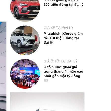
MG HS giảm giá gần
200 triệu đồng tại đại lý
GIÁ XE TẠI ĐẠI LÝ
Mitsubishi Xforce giảm
tới 110 triệu đồng tại
đại lý
GIÁ Ô TÔ TẠI ĐẠI LÝ
Ô tô “đua” giảm giá
trong tháng 4, mức cao
nhất gần một tỷ đồng