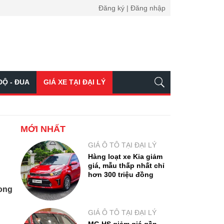
Đăng ký | Đăng nhập
ĐỘ - ĐUA
GIÁ XE TẠI ĐẠI LÝ
MỚI NHẤT
GIÁ Ô TÔ TẠI ĐẠI LÝ
Hàng loạt xe Kia giảm
giá, mẫu thấp nhất chỉ
hơn 300 triệu đồng
rong
GIÁ Ô TÔ TẠI ĐẠI LÝ