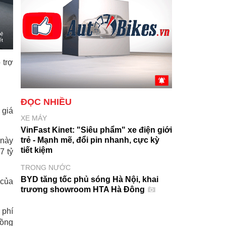
 trợ
ĐỌC NHIỀU
 giá
XE MÁY
VinFast Kinet: "Siêu phẩm" xe điện giới
trẻ - Mạnh mẽ, đổi pin nhanh, cực kỳ
 này
tiết kiệm
7 tỷ
TRONG NƯỚC
BYD tăng tốc phủ sóng Hà Nội, khai
 của
trương showroom HTA Hà Đông
 phí
đồng