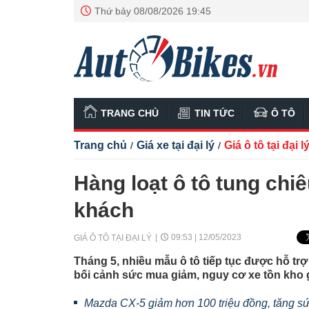
Thứ bảy 08/08/2026 19:45
TRANG CHỦ
TIN TỨC
Ô TÔ
Trang chủ
Giá xe tại đại lý
Giá ô tô tại đại l
/
/
Hàng loạt ô tô tung chiê
khách
09:53 | 12/05/2023
GIÁ Ô TÔ TẠI ĐẠI LÝ
Tháng 5, nhiều mẫu ô tô tiếp tục được hỗ tr
bối cảnh sức mua giảm, nguy cơ xe tồn kho 
Mazda CX-5 giảm hơn 100 triệu đồng, tăng s