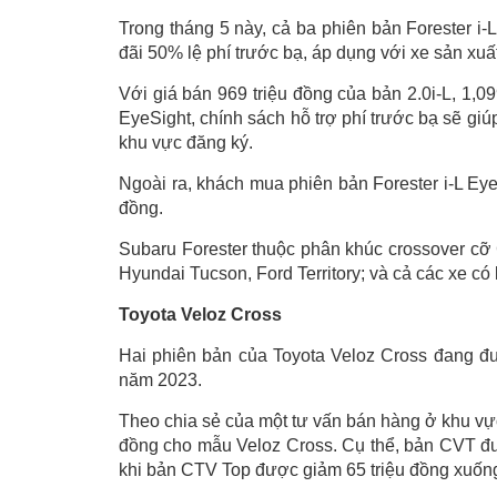
Trong tháng 5 này, cả ba phiên bản Forester i-
đãi 50% lệ phí trước bạ, áp dụng với xe sản xu
Với giá bán 969 triệu đồng của bản 2.0i-L, 1,0
EyeSight, chính sách hỗ trợ phí trước bạ sẽ giú
khu vực đăng ký.
Ngoài ra, khách mua phiên bản Forester i-L Eye
đồng.
Subaru Forester thuộc phân khúc crossover cỡ 
Hyundai Tucson, Ford Territory; và cả các xe c
Toyota Veloz Cross
Hai phiên bản của Toyota Veloz Cross đang đư
năm 2023.
Theo chia sẻ của một tư vấn bán hàng ở khu v
đồng cho mẫu Veloz Cross. Cụ thể, bản CVT đượ
khi bản CTV Top được giảm 65 triệu đồng xuống