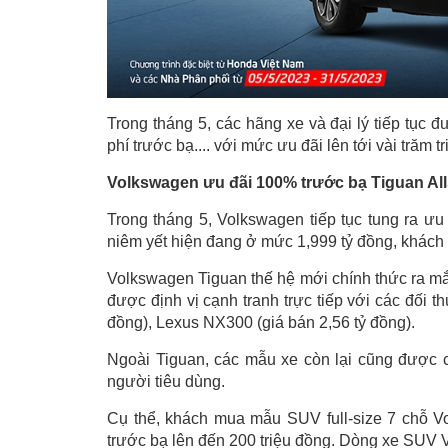
Trong tháng 5, các hãng xe và đại lý tiếp tục đ
phí trước bạ.... với mức ưu đãi lên tới vài trăm t
Volkswagen ưu đãi 100% trước bạ Tiguan Al
Trong tháng 5, Volkswagen tiếp tục tung ra ư
niêm yết hiện đang ở mức 1,999 tỷ đồng, khách m
Volkswagen Tiguan thế hệ mới chính thức ra mắt
được định vị cạnh tranh trực tiếp với các đối
đồng), Lexus NX300 (giá bán 2,56 tỷ đồng).
Ngoài Tiguan, các mẫu xe còn lại cũng được 
người tiêu dùng.
Cụ thể, khách mua mẫu SUV full-size 7 chỗ V
trước bạ lên đến 200 triệu đồng. Dòng xe SUV V