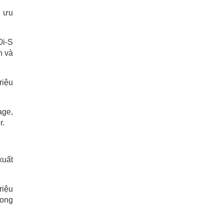
h ưu
0i-S
n và
riệu
age,
r.
xuất
riệu
rong