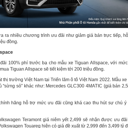
ưa ra nhiều chương trình ưu đãi như giảm giá bán trực tiếp, hỗ
riệu đồng.
lspace
u đãi 100% phí trước bạ cho mẫu xe Tiguan Allspace, với mức
ua Tiguan Allspace sẽ tiết kiệm tới 200 triệu đồng.
 thị trường Việt Nam tại Triển lãm ô tô Việt Nam 2022. Mẫu xe
 thủ “sừng sỏ” khác như: Mercedes GLC300 4MATIC (giá bán 2,5
chính hãng hỗ trợ mức ưu đãi cũng khá cao thu hút sự chú ý
olkswagen Teramont giá niêm yết 2,499 sẽ nhận được ưu đãi
olkswagen Touareg hiện có giá đề xuất từ 2,999 đến 3,499 tỷ 