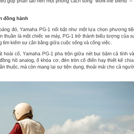
đều góp phần tạo nên một phong cách sống “work-life blend” –
ạn đồng hành
áng đó, Yamaha PG-1 nổi bật như một lựa chọn phương tiệ
n thuần là một chiếc xe máy, PG-1 trở thành biểu tượng của s
g tìm kiếm sự cân bằng giữa cuộc sống và công việc.
t hoài cổ, Yamaha PG-1 pha trộn giữa nét bụi bặm cá tính v
đồng hồ analog, ổ khóa cơ, đèn tròn cổ điển hay thiết kế chia
ân thuộc, mà còn mang lại sự tiện dụng, thoải mái cho cả người