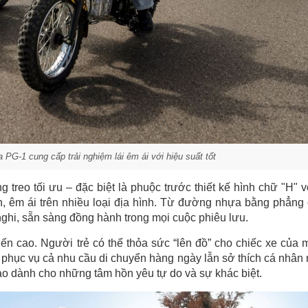
PG-1 cung cấp trải nghiệm lái êm ái với hiệu suất tốt
treo tối ưu – đặc biệt là phuộc trước thiết kế hình chữ "H" vớ
, êm ái trên nhiều loại địa hình. Từ đường nhựa bằng phẳng
ghi, sẵn sàng đồng hành trong mọi cuộc phiêu lưu.
ến cao. Người trẻ có thể thỏa sức “lên đồ” cho chiếc xe của 
h phục vụ cả nhu cầu di chuyển hàng ngày lẫn sở thích cá nhân
tạo dành cho những tâm hồn yêu tự do và sự khác biệt.