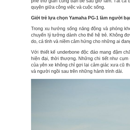
phê thư giãn cùng bạn bè sau giờ làm. Tất cả 
quyện giữa công việc và cuộc sống.
Giới trẻ lựa chọn Yamaha PG-1 làm người b
Trong xu hướng sống năng động và phóng kho
chuyển lý tưởng dành cho thế hệ trẻ. Không đơ
do, cá tính và niềm cảm hứng cho những ai đan
Với thiết kế underbone độc đáo mang đậm chấ
hiện đại, thời thượng. Những chi tiết như cụm 
của yên xe không chỉ gợi lại cảm giác xưa cũ th
và người ngồi sau trên những hành trình dài.