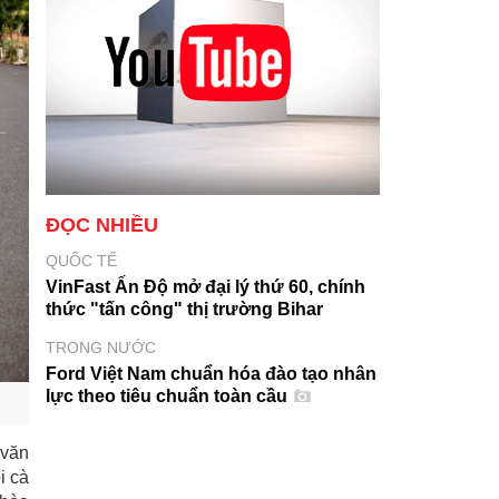
ĐỌC NHIỀU
QUỐC TẾ
VinFast Ấn Độ mở đại lý thứ 60, chính
thức "tấn công" thị trường Bihar
TRONG NƯỚC
Ford Việt Nam chuẩn hóa đào tạo nhân
lực theo tiêu chuẩn toàn cầu
 văn
i cà