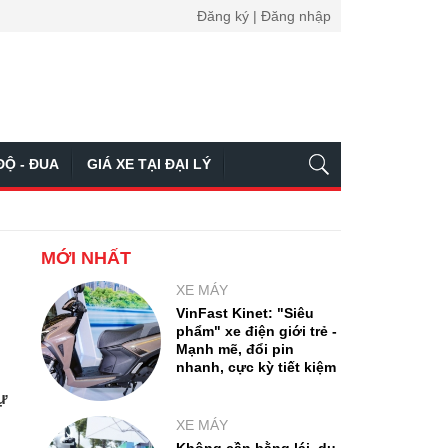
Đăng ký | Đăng nhập
ĐỘ - ĐUA
GIÁ XE TẠI ĐẠI LÝ
MỚI NHẤT
XE MÁY
VinFast Kinet: "Siêu
phẩm" xe điện giới trẻ -
Mạnh mẽ, đổi pin
nhanh, cực kỳ tiết kiệm
sự
XE MÁY