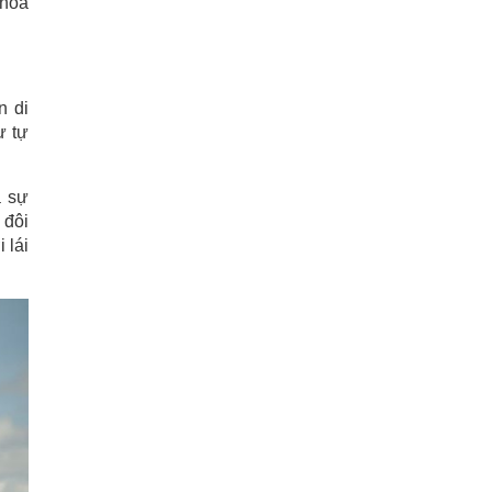
 hòa
n di
ự tự
à sự
 đôi
 lái