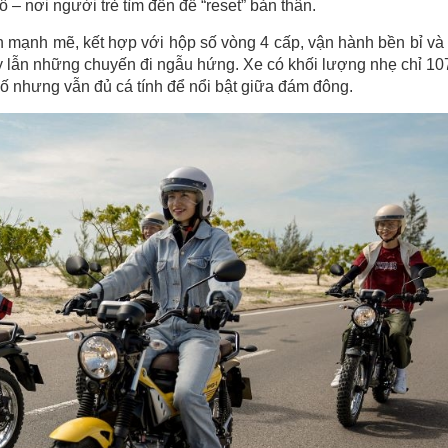
– nơi người trẻ tìm đến để “reset” bản thân.
mạnh mẽ, kết hợp với hộp số vòng 4 cấp, vận hành bền bỉ và 
y lẫn những chuyến đi ngẫu hứng. Xe có khối lượng nhẹ chỉ 10
hố nhưng vẫn đủ cá tính để nổi bật giữa đám đông.