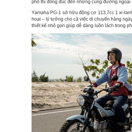
phố thị đông đúc đến những cung đường ngoại ô 
Yamaha PG-1 sở hữu động cơ 113,7cc 1 xi-lanh 
hoạt – lý tưởng cho cả việc di chuyển hàng ngà
thiết kế nhỏ gọn giúp dễ dàng luồn lách trong p