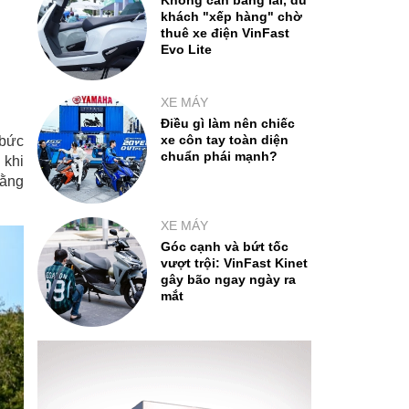
Không cần bằng lái, du
khách "xếp hàng" chờ
thuê xe điện VinFast
Evo Lite
XE MÁY
Điều gì làm nên chiếc
xe côn tay toàn diện
 bức
chuẩn phái mạnh?
 khi
bằng
XE MÁY
Góc cạnh và bứt tốc
vượt trội: VinFast Kinet
gây bão ngay ngày ra
mắt