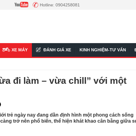
Hotline: 0904258081
XE MÁY
ĐÁNH GIÁ XE
KINH NGHIỆM-TƯ VẤN
ừa đi làm – vừa chill” với một
 giới trẻ ngày nay đang dần định hình một phong cách sống
 càng trở nên phổ biến, thể hiện khát khao cân bằng giữa 