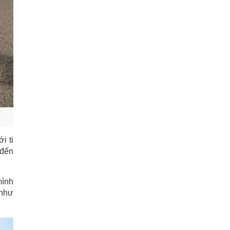
i ti
 đến
mình
 như