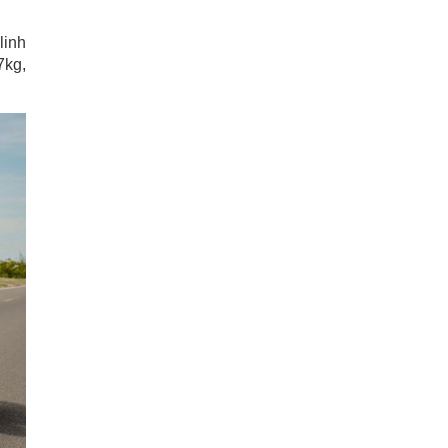
linh
7kg,