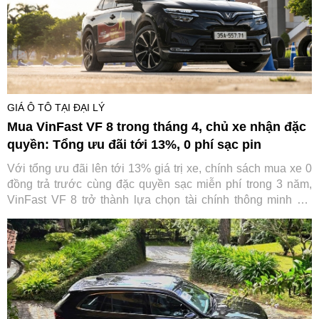
GIÁ Ô TÔ TẠI ĐẠI LÝ
Mua VinFast VF 8 trong tháng 4, chủ xe nhận đặc
quyền: Tổng ưu đãi tới 13%, 0 phí sạc pin
Với tổng ưu đãi lên tới 13% giá trị xe, chính sách mua xe 0
đồng trả trước cùng đặc quyền sạc miễn phí trong 3 năm,
VinFast VF 8 trở thành lựa chọn tài chính thông minh khi
trực tiếp “cắt giảm” những khoản chi lớn nhất trong suốt
vòng đời xe.