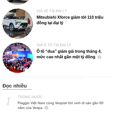
GIÁ XE TẠI ĐẠI LÝ
Mitsubishi Xforce giảm tới 110 triệu
đồng tại đại lý
GIÁ Ô TÔ TẠI ĐẠI LÝ
Ô tô “đua” giảm giá trong tháng 4,
mức cao nhất gần một tỷ đồng
Đọc nhiều
TRONG NƯỚC
Piaggio Việt Nam cùng Vespisti tôn vinh di sản gần 80
năm của Vespa