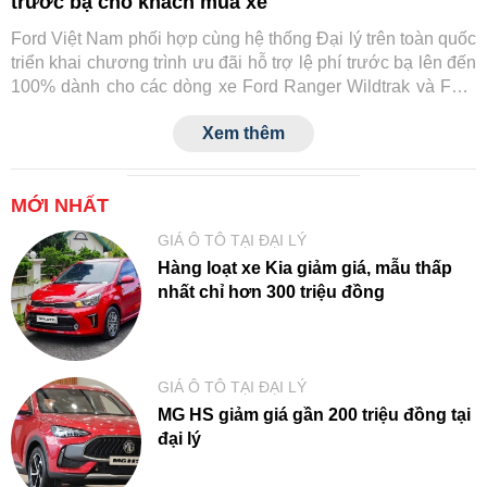
trước bạ cho khách mua xe
Ford Việt Nam phối hợp cùng hệ thống Đại lý trên toàn quốc
triển khai chương trình ưu đãi hỗ trợ lệ phí trước bạ lên đến
100% dành cho các dòng xe Ford Ranger Wildtrak và Ford
Transit.
Xem thêm
MỚI NHẤT
GIÁ Ô TÔ TẠI ĐẠI LÝ
Hàng loạt xe Kia giảm giá, mẫu thấp
nhất chỉ hơn 300 triệu đồng
GIÁ Ô TÔ TẠI ĐẠI LÝ
MG HS giảm giá gần 200 triệu đồng tại
đại lý