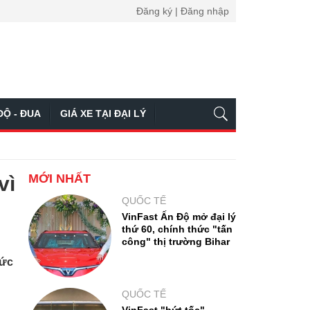
Đăng ký | Đăng nhập
ĐỘ - ĐUA
GIÁ XE TẠI ĐẠI LÝ
MỚI NHẤT
vì
QUỐC TẾ
VinFast Ấn Độ mở đại lý
thứ 60, chính thức "tấn
công" thị trường Bihar
sức
QUỐC TẾ