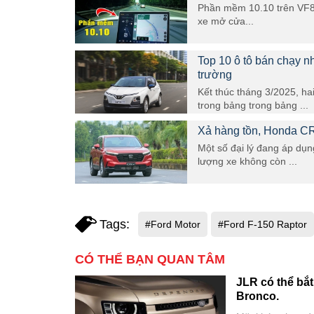
Phần mềm 10.10 trên VF8 c
xe mở cửa...
Top 10 ô tô bán chạy nh
trường
Kết thúc tháng 3/2025, ha
trong bảng trong bảng ...
Xả hàng tồn, Honda CR-
Một số đại lý đang áp dụ
lượng xe không còn ...
Tags:
#Ford Motor
#Ford F-150 Raptor
CÓ THỂ BẠN QUAN TÂM
JLR có thể bắt
Bronco.