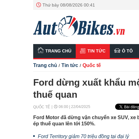
Thứ bảy 08/08/2026 00:41
TRANG CHỦ
TIN TỨC
Ô TÔ
Trang chủ
Tin tức
Quốc tế
/
/
Ford dừng xuất khẩu mộ
thuế quan
06:00 | 22/04/2025
QUỐC TẾ
Ford Motor đã dừng vận chuyển xe SUV, xe bá
ép thuế quan lên tới 150%.
Ford Territory giảm 70 triệu đồng tại đại lý