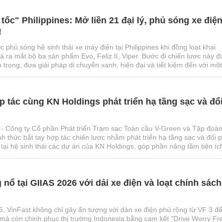
tốc" Philippines: Mở liền 21 đại lý, phủ sóng xe điệ
!
c phủ sóng hệ sinh thái xe máy điện tại Philippines khi đồng loạt khai
và ra mắt bộ ba sản phẩm Evo, Feliz II, Viper. Bước đi chiến lược này 
trọng, đưa giải pháp di chuyển xanh, hiện đại và tiết kiệm đến với một
trường xe hai bánh lớn nhất Đông Nam Á.
tác cùng KN Holdings phát triển hạ tầng sạc và đổ
- Công ty Cổ phần Phát triển Trạm sạc Toàn cầu V-Green và Tập đoà
h thức bắt tay hợp tác chiến lược nhằm phát triển hạ tầng sạc và đổi p
 tại hệ sinh thái các dự án của KN Holdings, góp phần nâng tầm tiện íc
 chuyển đổi xanh tại Việt Nam.
 nổ tại GIIAS 2026 với dải xe điện và loạt chính sách
6, VinFast không chỉ gây ấn tượng với dàn xe điện phủ rộng từ VF 3 đ
mà còn chinh phục thị trường Indonesia bằng cam kết "Drive Worry Fr