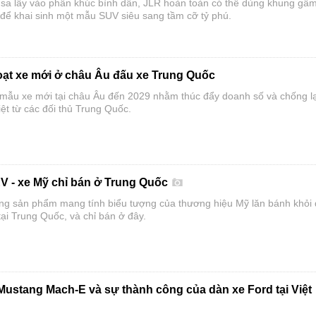
ì sa lầy vào phân khúc bình dân, JLR hoàn toàn có thể dùng khung gầ
ể khai sinh một mẫu SUV siêu sang tầm cỡ tỷ phú.
loạt xe mới ở châu Âu đấu xe Trung Quốc
 mẫu xe mới tại châu Âu đến 2029 nhằm thúc đẩy doanh số và chống lạ
iệt từ các đối thủ Trung Quốc.
V - xe Mỹ chỉ bán ở Trung Quốc
ng sản phẩm mang tính biểu tượng của thương hiệu Mỹ lăn bánh khỏi
ại Trung Quốc, và chỉ bán ở đây.
Mustang Mach-E và sự thành công của dàn xe Ford tại Việt