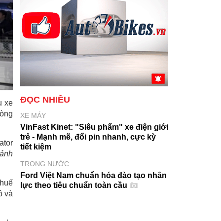
ĐỌC NHIỀU
u xe
dòng
XE MÁY
VinFast Kinet: "Siêu phẩm" xe điện giới
trẻ - Mạnh mẽ, đổi pin nhanh, cực kỳ
ator
tiết kiệm
cảnh
TRONG NƯỚC
Ford Việt Nam chuẩn hóa đào tạo nhân
thuế
lực theo tiêu chuẩn toàn cầu
ô và