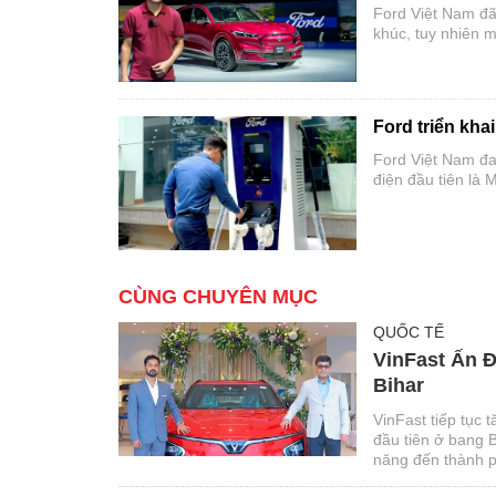
Ford Việt Nam đã
khúc, tuy nhiên m
đồng.
Ford triển kha
Ford Việt Nam đa
điện đầu tiên là
CÙNG CHUYÊN MỤC
QUỐC TẾ
VinFast Ấn Đ
Bihar
VinFast tiếp tục 
đầu tiên ở bang B
năng đến thành p
với người tiêu dù