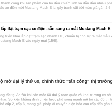
 thành công khi sản phẩm của họ đều chiếm lĩnh và dẫn đầu nhiều ph
ẫu xe điện mới Mustang Mach-E lại gây tranh cãi bởi mức giá gần 2,6 
i lắp đặt trạm sạc xe điện, sẵn sàng ra mắt Mustang Mach-E
ng triển khai lắp đặt trạm sạc nhanh DC, chuẩn bị cho sự ra mắt mẫu 
 Mustang Mach-E vào ngày mai (15/8).
ộ mở đại lý thứ 60, chính thức "tấn công" thị trườn
tăng tốc tại Ấn Độ khi cán mốc 60 đại lý toàn quốc và khai trương cơ sở
ihar. Sự kiện khẳng định chiến lược phủ sóng mạnh mẽ tới các đô thị 
hố cấp 2, cấp 3, mang giải pháp di chuyển điện hóa cao cấp đến gần 
ng.