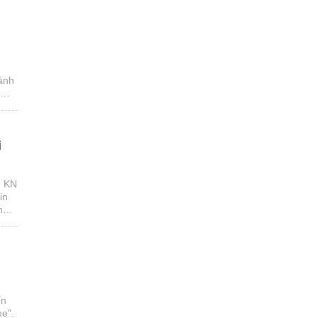
n
đánh
i
n KN
in
h
ến
ee".