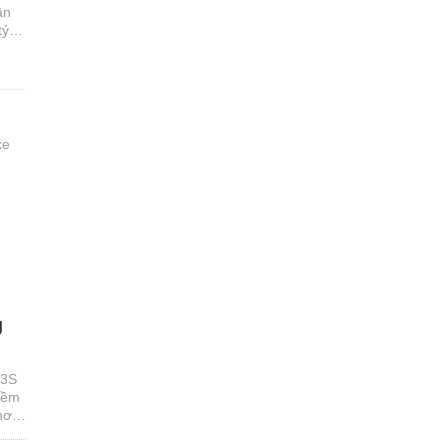
ân
tỷ
xe
g
 3S
tiềm
hơn