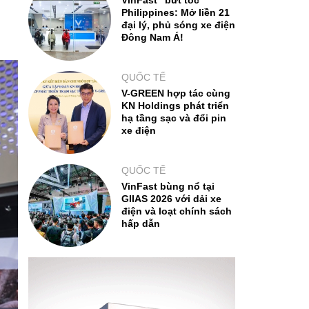
VinFast "bứt tốc"
Philippines: Mở liền 21
đại lý, phủ sóng xe điện
Đông Nam Á!
QUỐC TẾ
V-GREEN hợp tác cùng
KN Holdings phát triển
hạ tầng sạc và đổi pin
xe điện
QUỐC TẾ
VinFast bùng nổ tại
GIIAS 2026 với dải xe
điện và loạt chính sách
hấp dẫn