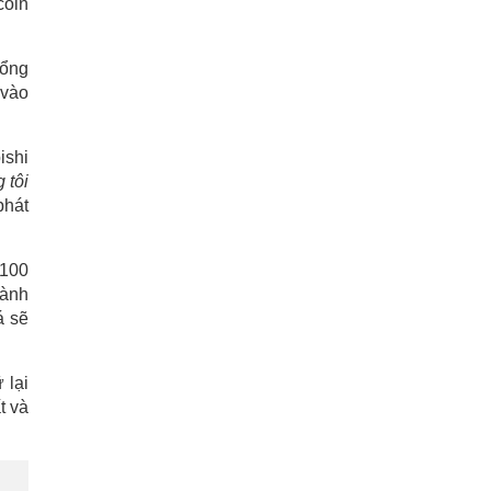
coln
Tổng
 vào
ishi
 tôi
phát
 100
dành
á sẽ
 lại
t và