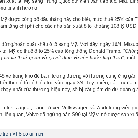
ản xuất tại Mỹ sang Trung Quốc dự kiến vẫn tiếp tục. Mẫu Lin
ông bị ảnh hưởng.
ại Mỹ được công bố đầu tháng này cho biết, mức thuế 25% của 
làm tăng chi phí cho các nhà sản xuất ô tô khoảng 108 tỷ USD
 dừng/hoãn xuất khẩu ô tô sang Mỹ. Mới đây, ngày 16/4, Mitsub
ý tại Mỹ do thuế ô tô 25% của tổng thống Donald Trump.
"Chúng
 tin về thuế quan và quyết định về các bước tiếp theo",
một 
20.245 xe trong kho để bán, tương đương với lượng cung ứng gần
i thuế ô tô có hiệu lực vào ngày 3/4. Tuy nhiên, các ưu đãi 
chạy nhất của thương hiệu này, sẽ bị cắt giảm do dự đoán gi
 Lotus, Jaguar, Land Rover, Volkswagen và Audi trong việc giữ
tin liên quan, Volvo đã ngừng bán S90 tại Mỹ vì nó được sản xuấ
 trên VF8 có gì mới