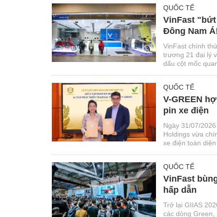
QUỐC TẾ
VinFast "bứt 
Đông Nam Á
VinFast chính thứ
trương 21 đại lý 
dấu cột mốc quan 
trong những thị 
QUỐC TẾ
V-GREEN hợp 
pin xe điện
Ngày 31/07/2026 
Holdings vừa chín
xe điện toàn diện
sống và thúc đẩy
QUỐC TẾ
VinFast bùng
hấp dẫn
Trở lại GIIAS 202
các dòng Green, 