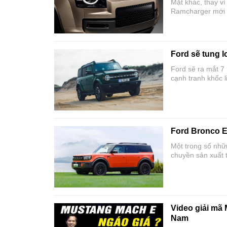
Mặt khác, thay v
Ramcharger mới đ
Ford sẽ tung 
Ford sẽ ra mắt 7
cạnh tranh khốc l
Ford Bronco E
Một trong số nhữ
chuyền sản xuất t
Video giải mã 
Nam