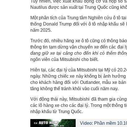
Tuy nhiên, việc xuất khẩu động cơ và hộp số s
Nautilus được sản xuất tại Trung Quốc cũng kh
Một phân tích của Trung tâm Nghiên cứu ô tô t
thống Donald Trump đối với ô tô nhập khẩu sẽ 
năm 2025.
Trước đó, nhiều hãng xe ô tô cũng có thông báo
thông tin tạm dừng vận chuyển xe đến các đại l
đang giữ xe tại cảng cho đến khi có thêm thông
ngôn viên của Mitsubishi cho biết.
Hiện tại, các đại lý của Mitsubishi tại Mỹ có 
ngày. Những chiếc xe này không bị ảnh hưởng bở
cho khách hàng đối với Outlander, mẫu xe bán 
tăng không thể tránh khỏi vào cuối năm nay.
Với động thái này, Mitsubishi đã tham gia cùng
các lô hàng xe cho các đại lý. Trong một thông 
nhập khẩu từ Trung Quốc.
Video: Phần mềm 10.10