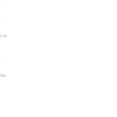
m
i sự
 dây