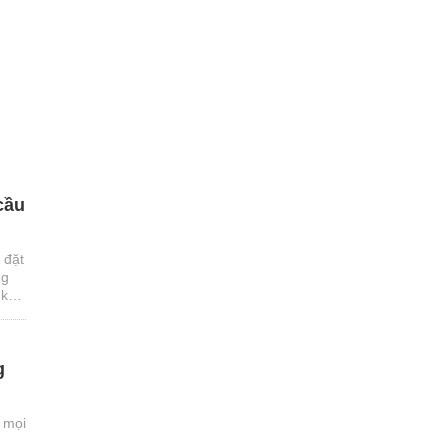
cầu
 đặt
ng
 kỹ
g
 mọi