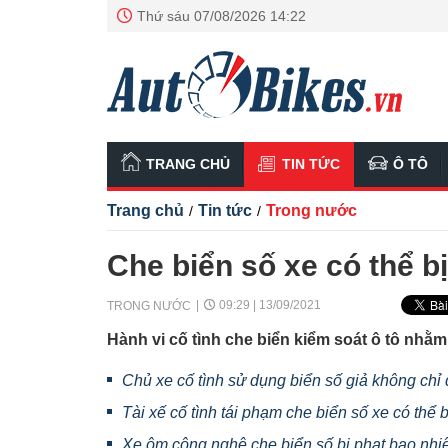
Thứ sáu 07/08/2026 14:22
TRANG CHỦ
TIN TỨC
Ô TÔ
Trang chủ
Tin tức
Trong nước
/
/
Che biển số xe có thể bị
09:29 | 13/09/2021
TRONG NƯỚC
Hành vi cố tình che biển kiểm soát ô tô nhằm 
Chủ xe cố tình sử dụng biển số giả không chỉ
Tài xế cố tình tái phạm che biển số xe có thể bị
Xe ôm công nghệ che biển số bị phạt bao nhi