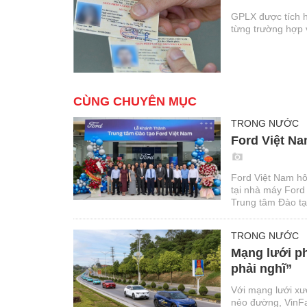
GPLX được tích h
từng trường hợp 
CÙNG CHUYÊN MỤC
TRONG NƯỚC
Ford Việt Na
Ford Việt Nam hô
tại nhà máy Ford
Trung tâm Đào tạo
thuật và phi kỹ t
TRONG NƯỚC
Mạng lưới ph
phải nghĩ”
Với mạng lưới xư
nẻo đường, VinFa