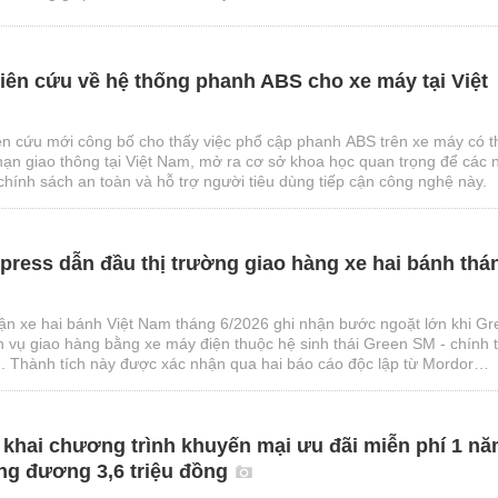
ên cứu về hệ thống phanh ABS cho xe máy tại Việt
iên cứu mới công bố cho thấy việc phổ cập phanh ABS trên xe máy có t
 nạn giao thông tại Việt Nam, mở ra cơ sở khoa học quan trọng để các 
chính sách an toàn và hỗ trợ người tiêu dùng tiếp cận công nghệ này.
ress dẫn đầu thị trường giao hàng xe hai bánh thá
vận xe hai bánh Việt Nam tháng 6/2026 ghi nhận bước ngoặt lớn khi G
h vụ giao hàng bằng xe máy điện thuộc hệ sinh thái Green SM - chính 
. Thành tích này được xác nhận qua hai báo cáo độc lập từ Mordor
Q&Me, đánh dấu sự chuyển dịch quan trọng trong bản đồ cạnh tranh ng
n khai chương trình khuyến mại ưu đãi miễn phí 1 n
ng đương 3,6 triệu đồng