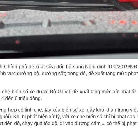
ình Chính phủ đề xuất sửa đổi, bổ sung Nghị định 100/2019/N
ĩnh vực đường bộ, đường sắt; trong đó, đề xuất tăng mức phạt
tô che biển số xe được Bộ GTVT đề xuất tăng mức xử phạt từ
 4 đến 6 triệu đồng.
ng hợp cố tình che, tẩy xóa biển số xe, gây khó khăn trong việ
ội). Khi bị phát hiện xử lý, với xe che biển số chỉ bị phạt cao 
ợt đèn đỏ, chạy quá tốc độ, đi vào đường cấm,... có thể bị phạt