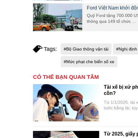
Ford Việt Nam khởi độ
Quỹ Ford tặng 700.000 US
thông qua 149 tổ chức ...
Tags:
#Bộ Giao thông vận tải
#Nghị địn
#Mức phạt che biển số xe
CÓ THỂ BẠN QUAN TÂM
Tài xế bị xử p
cồn?
Từ 1/1/2025, tài 
tước bằng lái, tù
Từ 2025, giấy p