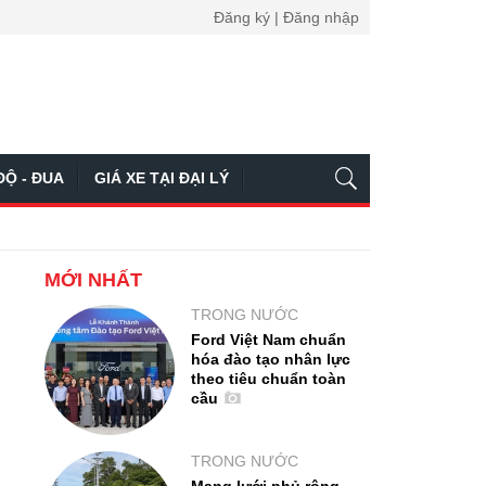
Đăng ký | Đăng nhập
ĐỘ - ĐUA
GIÁ XE TẠI ĐẠI LÝ
MỚI NHẤT
TRONG NƯỚC
Ford Việt Nam chuẩn
hóa đào tạo nhân lực
theo tiêu chuẩn toàn
cầu
TRONG NƯỚC