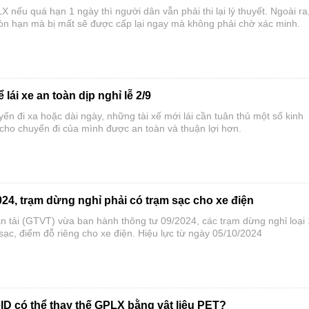
 nếu quá hạn 1 ngày thì người dân vẫn phải thi lại lý thuyết. Ngoài ra
còn hạn mà bị mất sẽ được cấp lại ngay mà không phải chờ xác minh.
 lái xe an toàn dịp nghỉ lễ 2/9
n đi xa hoặc dài ngày, những tài xế mới lái cần tuân thủ một số kinh
 cho chuyến đi của mình được an toàn và thuận lợi hơn.
24, trạm dừng nghỉ phải có trạm sạc cho xe điện
n tải (GTVT) vừa ban hành thông tư 09/2024, các trạm dừng nghỉ loại 
ụ sạc, điểm đỗ riêng cho xe điện. Hiệu lực từ ngày 05/10/2024
ID có thể thay thế GPLX bằng vật liệu PET?