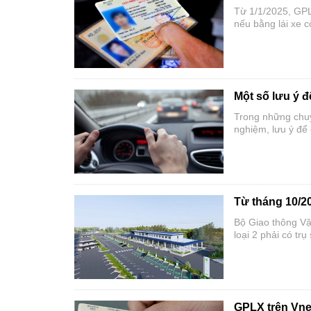
Từ 1/1/2025, GPLX
nếu bằng lái xe 
Một số lưu ý để
Trong những chuyế
nghiệm, lưu ý để
Từ tháng 10/20
Bộ Giao thông Vậ
loại 2 phải có tr
GPLX trên Vne