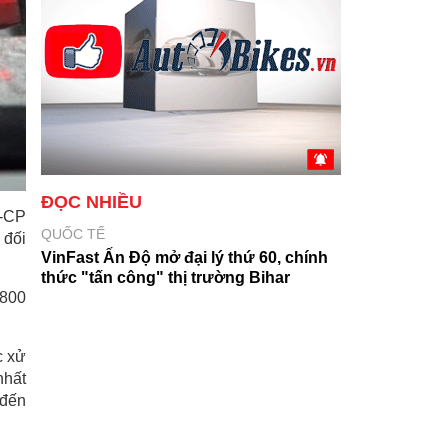
ĐỌC NHIỀU
Đ-CP
QUỐC TẾ
 đối
VinFast Ấn Độ mở đại lý thứ 60, chính
thức "tấn công" thị trường Bihar
 800
c xử
nhất
 đến