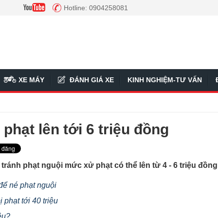
Hotline: 0904258081
XE MÁY
ĐÁNH GIÁ XE
KINH NGHIỆM-TƯ VẤN
 phạt lên tới 6 triệu đồng
tránh phạt nguội mức xử phạt có thể lên từ 4 - 6 triệu đồng
 để né phạt nguội
 phạt tới 40 triệu
êu?