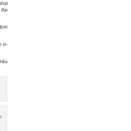
phạt
 đại
định
 xi-
riệu
ớc