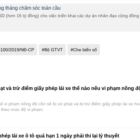
ng tháng chăm sóc toàn cầu
D (hơn 16 tỷ đồng) cho việc triển khai các dự án nhân đạo cộng đồng
h 100/2019/NĐ-CP
#Bộ GTVT
#Che biển số
hạt và trừ điểm giấy phép lái xe thế nào nếu vi phạm nồng đ
xế vi phạm nồng độ cồn sẽ bị xử phạt và bị trừ điểm giấy phép lái xe h
y theo mức độ vi phạm.
hép lái xe ô tô quá hạn 1 ngày phải thi lại lý thuyết