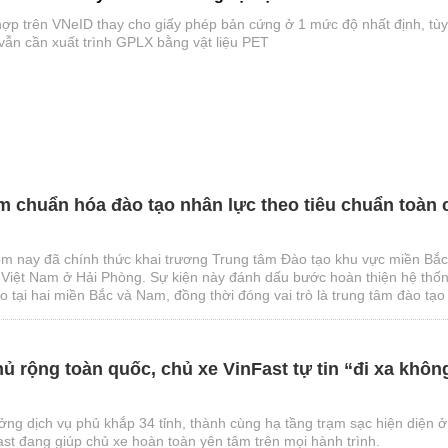
ợp trên VNeID thay cho giấy phép bản cứng ở 1 mức độ nhất định, tùy
vẫn cần xuất trình GPLX bằng vật liệu PET
m chuẩn hóa đào tạo nhân lực theo tiêu chuẩn toàn 
m nay đã chính thức khai trương Trung tâm Đào tạo khu vực miền Bắc
 Việt Nam ở Hải Phòng. Sự kiện này đánh dấu bước hoàn thiện hệ thố
 tại hai miền Bắc và Nam, đồng thời đóng vai trò là trung tâm đào tạo
huật cho toàn bộ nhân viên đại lý Ford trên toàn quốc.
ủ rộng toàn quốc, chủ xe VinFast tự tin “đi xa khôn
ởng dịch vụ phủ khắp 34 tỉnh, thành cùng hạ tầng trạm sạc hiện diện ở
st đang giúp chủ xe hoàn toàn yên tâm trên mọi hành trình.