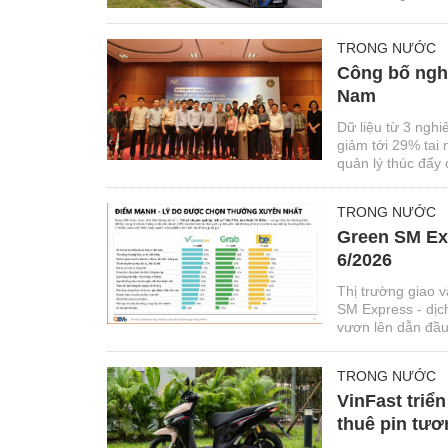
TRONG NƯỚC
Công bố nghi
Nam
Dữ liệu từ 3 ngh
giảm tới 29% tai
quản lý thúc đẩy 
TRONG NƯỚC
Green SM Exp
6/2026
Thị trường giao 
SM Express - dịc
vươn lên dẫn đầu
Intelligence và 
giao vận xanh.
TRONG NƯỚC
VinFast triể
thuê pin tươ