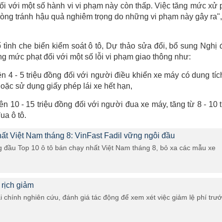
đối với một số hành vi vi phạm này còn thấp. Việc tăng mức xử 
òng tránh hậu quả nghiêm trọng do những vi phạm này gây ra",
 tình che biển kiểm soát ô tô, Dự thảo sửa đổi, bổ sung Nghị 
mức phạt đối với một số lỗi vi phạm giao thông như:
ên 4 - 5 triệu đồng đối với người điều khiển xe máy có dung tích
oặc sử dụng giấy phép lái xe hết hạn,
lên 10 - 15 triệu đồng đối với người đua xe máy, tăng từ 8 - 10 t
ua ô tô.
hất Việt Nam tháng 8: VinFast Fadil vững ngôi đầu
ng đầu Top 10 ô tô bán chạy nhất Việt Nam tháng 8, bỏ xa các mẫu xe
 rịch giảm
 chính nghiên cứu, đánh giá tác động để xem xét việc giảm lệ phí trư