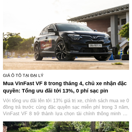
GIÁ Ô TÔ TẠI ĐẠI LÝ
Mua VinFast VF 8 trong tháng 4, chủ xe nhận đặc
quyền: Tổng ưu đãi tới 13%, 0 phí sạc pin
Với tổng ưu đãi lên tới 13% giá trị xe, chính sách mua xe 0
đồng trả trước cùng đặc quyền sạc miễn phí trong 3 năm,
VinFast VF 8 trở thành lựa chọn tài chính thông minh khi
trực tiếp “cắt giảm” những khoản chi lớn nhất trong suốt
vòng đời xe.