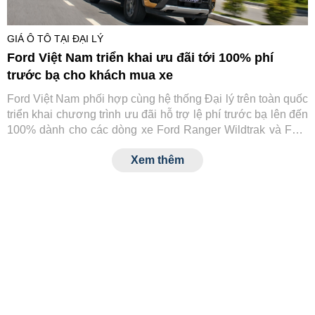
GIÁ Ô TÔ TẠI ĐẠI LÝ
Ford Việt Nam triển khai ưu đãi tới 100% phí
trước bạ cho khách mua xe
Ford Việt Nam phối hợp cùng hệ thống Đại lý trên toàn quốc
triển khai chương trình ưu đãi hỗ trợ lệ phí trước bạ lên đến
100% dành cho các dòng xe Ford Ranger Wildtrak và Ford
Transit.
Xem thêm
MỚI NHẤT
GIÁ Ô TÔ TẠI ĐẠI LÝ
Hàng loạt xe Kia giảm giá, mẫu thấp
nhất chỉ hơn 300 triệu đồng