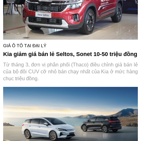
GIÁ Ô TÔ TẠI ĐẠI LÝ
Kia giảm giá bán lẻ Seltos, Sonet 10-50 triệu đồng
Từ tháng 3, đơn vị phân phối (Thaco) điều chỉnh giá bán lẻ
của bộ đôi CUV cỡ nhỏ bán chạy nhất của Kia ở mức hàng
chục triệu đồng.