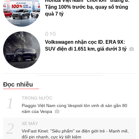
Honda Việt Nam "chơi lớn" tháng 8:
Tặng 100% trước bạ, quay số trúng
quà 7 tỷ
Ô TÔ
Volkswagen nhận cọc ID. ERA 9X:
SUV điện đi 1.651 km, giá dưới 3 tỷ
Đọc nhiều
TRONG NƯỚC
Piaggio Việt Nam cùng Vespisti tôn vinh di sản gần 80
năm của Vespa
XE MÁY
VinFast Kinet: "Siêu phẩm" xe điện giới trẻ - Mạnh mẽ,
đổi pin nhanh, cực kỳ tiết kiệm