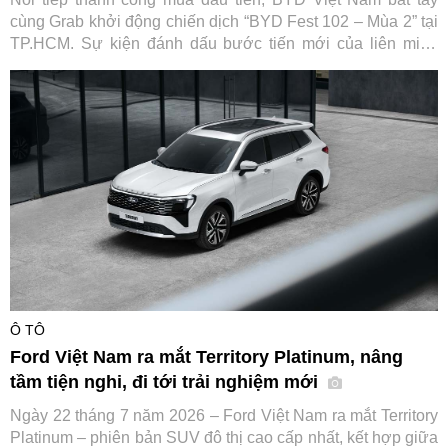
cùng Grab khởi động chiến dịch “BYD Fest 102 – Mùa 2” tại
TP.HCM. Sự kiện đánh dấu bước tiến mới của liên minh
cùng các đối tác tài chính và hạ tầng sạc, hướng tới thúc
đẩy chuyển đổi xanh cho ngành vận tải dịch vụ tại Việt Nam.
Ô TÔ
Ford Việt Nam ra mắt Territory Platinum, nâng
tầm tiện nghi, đi tới trải nghiệm mới
Ngày 22 tháng 7 năm 2026 – Ford Việt Nam ra mắt Territory
Platinum – phiên bản SUV đô thị cao cấp nhất, kết hợp giữa