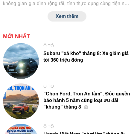
không gian gia đình rộng rãi, tính thực dụng cùng tiện nghi
và công nghệ an toàn tiệm cận xe sang.
Xem thêm
MỚI NHẤT
Ô TÔ
Subaru "xả kho" tháng 8: Xe giảm giá
tới 360 triệu đồng
Ô TÔ
"Chọn Ford, Trọn An tâm": Độc quyền
bảo hành 5 năm cùng loạt ưu đãi
"khủng" tháng 8
Ô TÔ