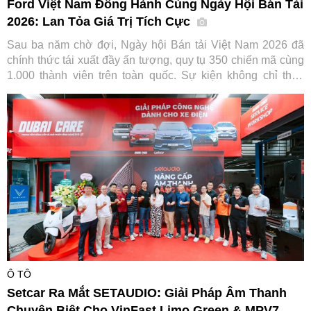
Ford Việt Nam Đồng Hành Cùng Ngày Hội Bán Tải
2026: Lan Tỏa Giá Trị Tích Cực
Sau ba năm chờ đợi, Ngày hội Bán tải Việt Nam 2026 đã
chính thức tái xuất đầy ấn tượng, quy tụ 350 chiến mã cùng
1.000 thành viên trên toàn quốc. Sự kiện không chỉ thỏa
lòng người đam mê mà còn ghi dấu ấn đậm nét của Ford
Việt Nam trong hành trình gắn kết và lan tỏa giá trị tích cực
cho cộng đồng.
Ô TÔ
Setcar Ra Mắt SETAUDIO: Giải Pháp Âm Thanh
Chuyên Biệt Cho VinFast Limo Green & MPV7