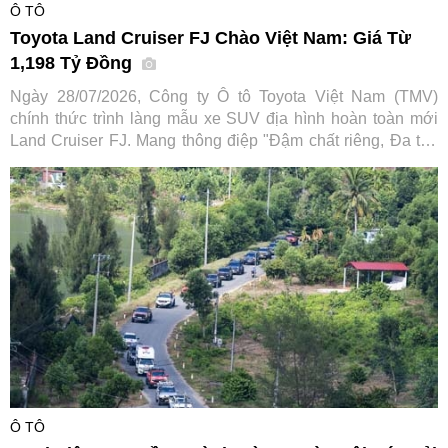
Ô TÔ
Toyota Land Cruiser FJ Chào Việt Nam: Giá Từ
1,198 Tỷ Đồng
Ngày 28/07/2026, Công ty Ô tô Toyota Việt Nam (TMV)
chính thức trình làng mẫu xe SUV địa hình hoàn toàn mới
Land Cruiser FJ. Mang thông điệp "Đậm chất riêng, Đa trải
nghiệm", tân binh dòng SUV hứa hẹn mở rộng tệp khách
hàng tiếp cận dòng xe huyền thoại vốn đã có lịch sử hơn 70
năm của hãng xe Nhật Bản.
Ô TÔ