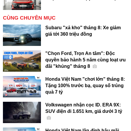
CÙNG CHUYÊN MỤC
Subaru "xả kho" tháng 8: Xe giảm
giá tới 360 triệu đồng
"Chọn Ford, Trọn An tâm": Độc
quyền bảo hành 5 năm cùng loạt ưu
đãi "khủng" tháng 8
Honda Việt Nam "chơi lớn" tháng 8:
Tặng 100% trước bạ, quay số trúng
quà 7 tỷ
Volkswagen nhận cọc ID. ERA 9X:
SUV điện đi 1.651 km, giá dưới 3 tỷ
Honda Việt Nam lập đỉnh hậu mãi