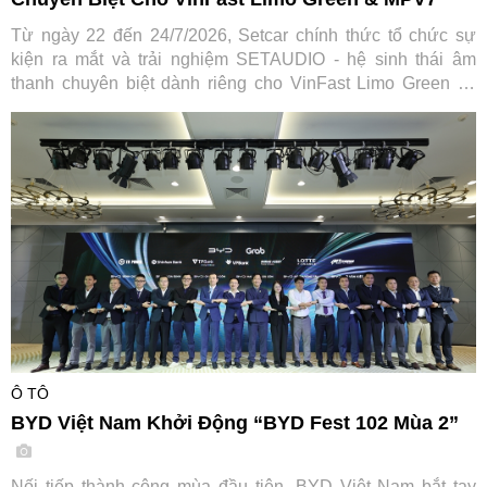
Từ ngày 22 đến 24/7/2026, Setcar chính thức tổ chức sự
kiện ra mắt và trải nghiệm SETAUDIO - hệ sinh thái âm
thanh chuyên biệt dành riêng cho VinFast Limo Green và
MPV7, mang đến cơ hội so sánh thực tế cùng ưu đãi "Thu
cũ đổi mới" tiết kiệm tới 7,2 triệu đồng.
Ô TÔ
BYD Việt Nam Khởi Động “BYD Fest 102 Mùa 2”
Nối tiếp thành công mùa đầu tiên, BYD Việt Nam bắt tay