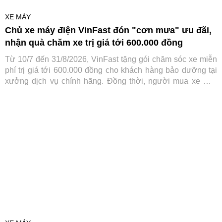
XE MÁY
Chủ xe máy điện VinFast đón "cơn mưa" ưu đãi,
nhận quà chăm xe trị giá tới 600.000 đồng
Từ 10/7 đến 31/8/2026, VinFast tặng gói chăm sóc xe miễn
phí trị giá tới 600.000 đồng cho khách hàng bảo dưỡng tại
xưởng dịch vụ chính hãng. Đồng thời, người mua xe mới
cũng được hưởng nhiều ưu đãi hấp dẫn, giúp chi phí sở
hữu và sử dụng xe điện trở nên tiết kiệm hơn.