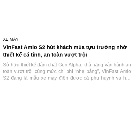
XE MÁY
VinFast Amio S2 hút khách mùa tựu trường nhờ
thiết kế cá tính, an toàn vượt trội
Sở hữu thiết kế đậm chất Gen Alpha, khả năng vận hành an
toàn vượt trội cùng mức chi phí “nhẹ bẫng”, VinFast Amio
S2 đang là mẫu xe máy điện được cả phụ huynh và học
sinh săn đón trước thềm năm học mới.