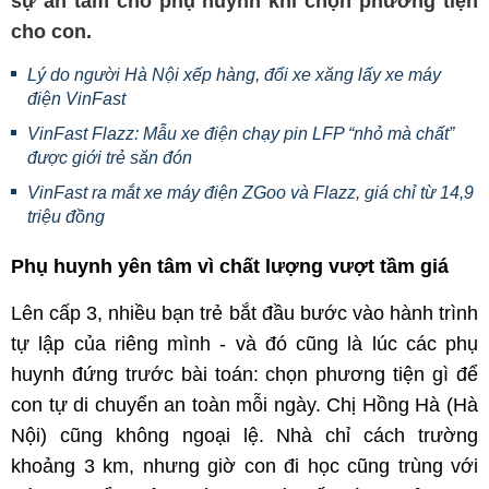
sự an tâm cho phụ huynh khi chọn phương tiện
cho con.
Lý do người Hà Nội xếp hàng, đổi xe xăng lấy xe máy
điện VinFast
VinFast Flazz: Mẫu xe điện chạy pin LFP “nhỏ mà chất”
được giới trẻ săn đón
VinFast ra mắt xe máy điện ZGoo và Flazz, giá chỉ từ 14,9
triệu đồng
Phụ huynh yên tâm vì chất lượng vượt tầm giá
Lên cấp 3, nhiều bạn trẻ bắt đầu bước vào hành trình
tự lập của riêng mình - và đó cũng là lúc các phụ
huynh đứng trước bài toán: chọn phương tiện gì để
con tự di chuyển an toàn mỗi ngày. Chị Hồng Hà (Hà
Nội) cũng không ngoại lệ. Nhà chỉ cách trường
khoảng 3 km, nhưng giờ con đi học cũng trùng với