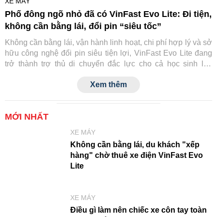
XE MÁY
Phố đông ngõ nhỏ đã có VinFast Evo Lite: Đi tiện,
không cần bằng lái, đổi pin “siêu tốc”
Không cần bằng lái, vận hành linh hoạt, chi phí hợp lý và sở
hữu công nghệ đổi pin siêu tiện lợi, VinFast Evo Lite đang
trở thành trợ thủ di chuyển đắc lực cho cả học sinh lẫn
người trẻ đi làm tại các đô thị.
Xem thêm
MỚI NHẤT
XE MÁY
Không cần bằng lái, du khách "xếp
hàng" chờ thuê xe điện VinFast Evo
Lite
XE MÁY
Điều gì làm nên chiếc xe côn tay toàn