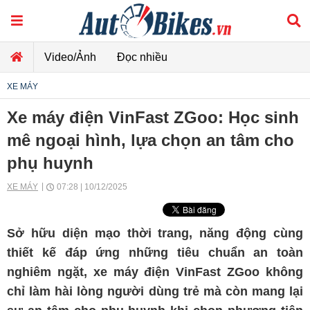
Video/Ảnh
Đọc nhiều
XE MÁY
Xe máy điện VinFast ZGoo: Học sinh
mê ngoại hình, lựa chọn an tâm cho
phụ huynh
XE MÁY
07:28 | 10/12/2025
Sở hữu diện mạo thời trang, năng động cùng
thiết kế đáp ứng những tiêu chuẩn an toàn
nghiêm ngặt, xe máy điện VinFast ZGoo không
chỉ làm hài lòng người dùng trẻ mà còn mang lại