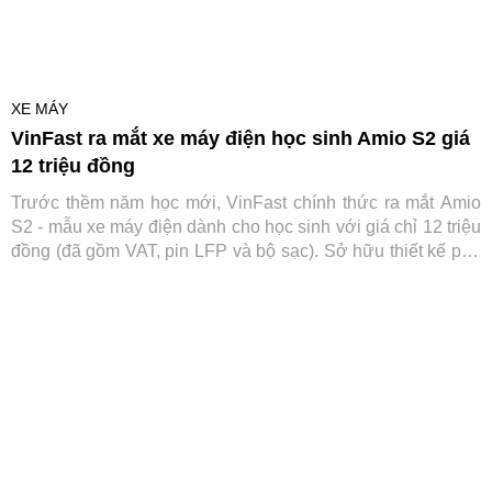
XE MÁY
VinFast ra mắt xe máy điện học sinh Amio S2 giá
12 triệu đồng
Trước thềm năm học mới, VinFast chính thức ra mắt Amio
S2 - mẫu xe máy điện dành cho học sinh với giá chỉ 12 triệu
đồng (đã gồm VAT, pin LFP và bộ sạc). Sở hữu thiết kế phù
hợp lứa tuổi, vận hành an toàn và không yêu cầu bằng lái,
Amio S2 được kỳ vọng trở thành lựa chọn đáng cân nhắc
cho các gia đình khi tìm phương tiện đến trường cho con
em.