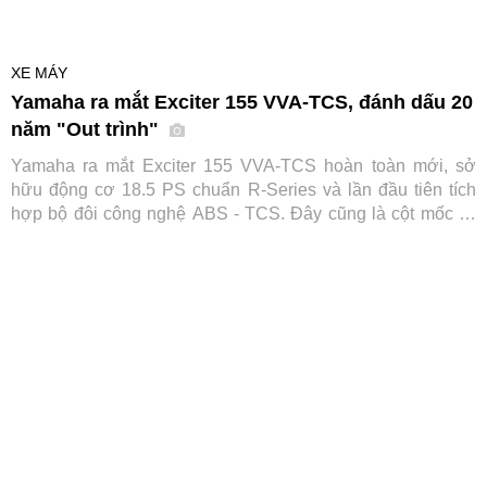
XE MÁY
Yamaha ra mắt Exciter 155 VVA-TCS, đánh dấu 20
năm "Out trình"
Yamaha ra mắt Exciter 155 VVA-TCS hoàn toàn mới, sở
hữu động cơ 18.5 PS chuẩn R-Series và lần đầu tiên tích
hợp bộ đôi công nghệ ABS - TCS. Đây cũng là cột mốc kỷ
niệm 20 năm thống trị phân khúc của huyền thoại xe côn tay
này.