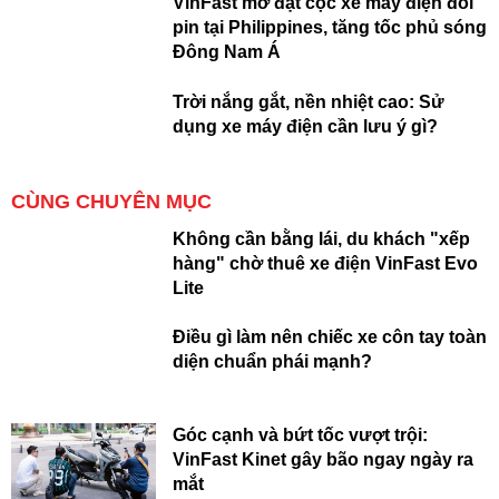
VinFast mở đặt cọc xe máy điện đổi
pin tại Philippines, tăng tốc phủ sóng
Đông Nam Á
Trời nắng gắt, nền nhiệt cao: Sử
dụng xe máy điện cần lưu ý gì?
CÙNG CHUYÊN MỤC
Không cần bằng lái, du khách "xếp
hàng" chờ thuê xe điện VinFast Evo
Lite
Điều gì làm nên chiếc xe côn tay toàn
diện chuẩn phái mạnh?
Góc cạnh và bứt tốc vượt trội:
VinFast Kinet gây bão ngay ngày ra
mắt