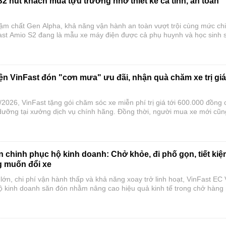
2 hút khách mùa tựu trường nhờ thiết kế cá tính, an toàn
đậm chất Gen Alpha, khả năng vận hành an toàn vượt trội cùng mức chi
ast Amio S2 đang là mẫu xe máy điện được cả phụ huynh và học sinh 
năm học mới.
n VinFast đón "cơn mưa" ưu đãi, nhận quà chăm xe trị giá
2026, VinFast tặng gói chăm sóc xe miễn phí trị giá tới 600.000 đồng 
ưỡng tại xưởng dịch vụ chính hãng. Đồng thời, người mua xe mới cũn
ưu đãi hấp dẫn, giúp chi phí sở hữu và sử dụng xe điện trở nên tiết 
 chinh phục hộ kinh doanh: Chở khỏe, đi phố gọn, tiết ki
ng muốn đổi xe
ớn, chi phí vận hành thấp và khả năng xoay trở linh hoạt, VinFast EC
ộ kinh doanh săn đón nhằm nâng cao hiệu quả kinh tế trong chở hàng 