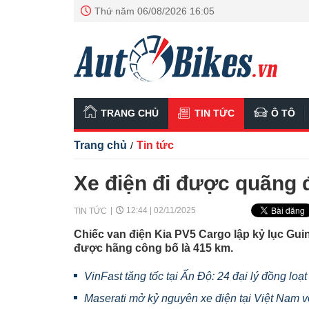
Thứ năm 06/08/2026 16:05
TRANG CHỦ
TIN TỨC
Ô TÔ
Trang chủ
Tin tức
/
Xe điện đi được quãng
12:44 | 02/11/2025
TIN TỨC
Chiếc van điện Kia PV5 Cargo lập kỷ lục Guin
được hãng công bố là 415 km.
VinFast tăng tốc tại Ấn Độ: 24 đại lý đồng loạ
Maserati mở kỷ nguyên xe điện tại Việt Nam v