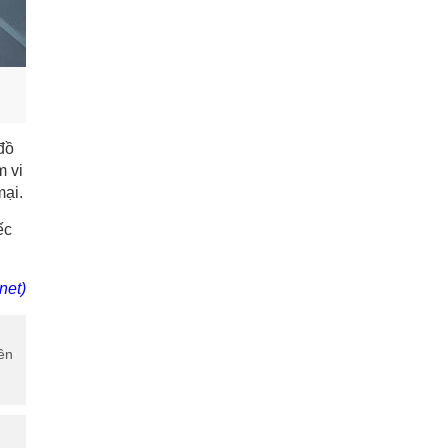
,
đồ
m vi
mại.
ếc
net)
ên