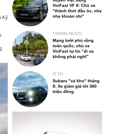
Xuyên Việt bằng
VinFast VF 8: Chủ xe
"thảnh thơi đầu óc, nhẹ
nhẹ khoản chi"
p Kỷ
TRONG NƯỚC
o
Mạng lưới phủ rộng
toàn quốc, chủ xe
g
VinFast tự tin “đi xa
không phải nghĩ”
Ô TÔ
Subaru "xả kho" tháng
8: Xe giảm giá tới 360
triệu đồng