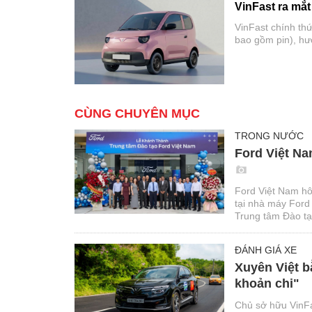
VinFast ra mắt
VinFast chính thứ
bao gồm pin), hướ
thay thế xe máy c
cận, thiết kế nhỏ
CÙNG CHUYÊN MỤC
TRONG NƯỚC
Ford Việt Na
Ford Việt Nam hô
tại nhà máy Ford
Trung tâm Đào tạo
thuật và phi kỹ t
ĐÁNH GIÁ XE
Xuyên Việt b
khoản chi"
Chủ sở hữu VinFa