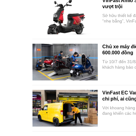
VinFast Amio S
vượt trội
Sở hữu thiết kế 
“nhẹ bẫng”, VinF
đón trước thềm 
Chủ xe máy điệ
600.000 đồng
Từ 10/7 đến 31/8/
khách hàng bảo d
được hưởng nhiều 
hơn.
VinFast EC Van
chi phí, ai cũ
Với khoang hàng l
đang khiến các h
đô.