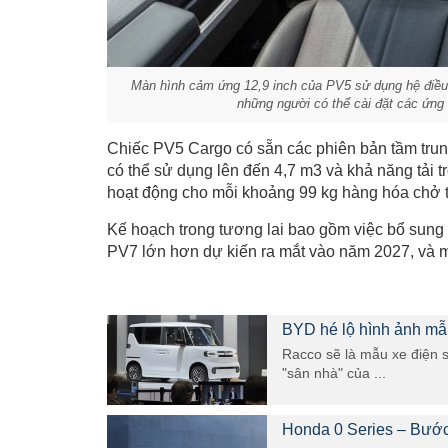
Màn hình cảm ứng 12,9 inch của PV5 sử dụng hệ điều 
những người có thể cài đặt các ứng
Chiếc PV5 Cargo có sẵn các phiên bản tầm trun
có thể sử dụng lên đến 4,7 m3 và khả năng tải 
hoạt động cho mỗi khoảng 99 kg hàng hóa chở t
Kế hoạch trong tương lai bao gồm việc bổ sung 
PV7 lớn hơn dự kiến ra mắt vào năm 2027, và m
BYD hé lộ hình ảnh mẫu
Racco sẽ là mẫu xe điện s
"sân nhà" của ...
Honda 0 Series – Bước