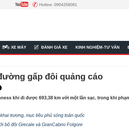
Hotline: 0904258081
XE MÁY
ĐÁNH GIÁ XE
KINH NGHIỆM-TƯ VẤN
 đường gấp đôi quảng cáo
ness khi đi được 693,38 km với một lần sạc, trong khi phạm
t khai trương, mục tiêu phủ sóng toàn quốc
ới bộ đôi Grecale và GranCabrio Folgore