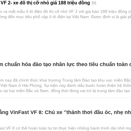
 VF 2- xe đô thị cỡ nhỏ giá 188 triệu đồng
c ra mắt mẫu ô tô điện đô thị cỡ nhỏ VF 2 với giá bán 188 triệu đồng (
ng đến mục tiêu phổ cập ô tô điện tại Việt Nam. Được định vị là giải 
ho nhu cầu di chuyển hằng ngày, VF 2 nổi bật với chi phí sở hữu dễ ti
 gọn cùng các trang bị an toàn và tiện nghi phù hợp cho người dùng đô 
m chuẩn hóa đào tạo nhân lực theo tiêu chuẩn toàn 
m nay đã chính thức khai trương Trung tâm Đào tạo khu vực miền Bắc
 Việt Nam ở Hải Phòng. Sự kiện này đánh dấu bước hoàn thiện hệ thố
 tại hai miền Bắc và Nam, đồng thời đóng vai trò là trung tâm đào tạo
huật cho toàn bộ nhân viên đại lý Ford trên toàn quốc.
ằng VinFast VF 8: Chủ xe "thảnh thơi đầu óc, nhẹ n
st VF 8 có thể hoàn toàn tự tin thực hiện những hành trình dài nhờ m