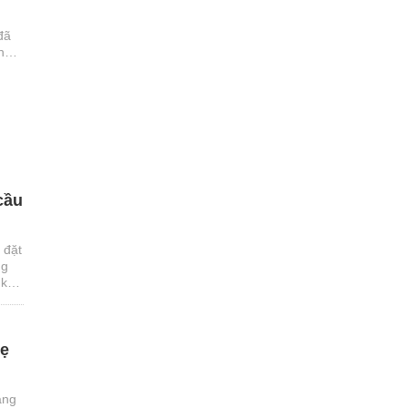
đã
pháp
ếp
thị.
cầu
 đặt
ng
 kỹ
hẹ
ạng