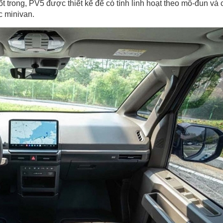
trong, PV5 được thiết kế để có tính linh hoạt theo mô-đun và 
c minivan.