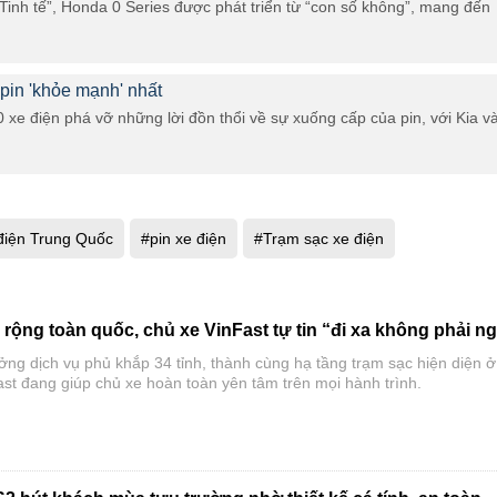
à Tinh tế”, Honda 0 Series được phát triển từ “con số không”, mang đến
pin 'khỏe mạnh' nhất
 xe điện phá vỡ những lời đồn thổi về sự xuống cấp của pin, với Kia v
điện Trung Quốc
#pin xe điện
#Trạm sạc xe điện
rộng toàn quốc, chủ xe VinFast tự tin “đi xa không phải ng
ởng dịch vụ phủ khắp 34 tỉnh, thành cùng hạ tầng trạm sạc hiện diện ở
st đang giúp chủ xe hoàn toàn yên tâm trên mọi hành trình.