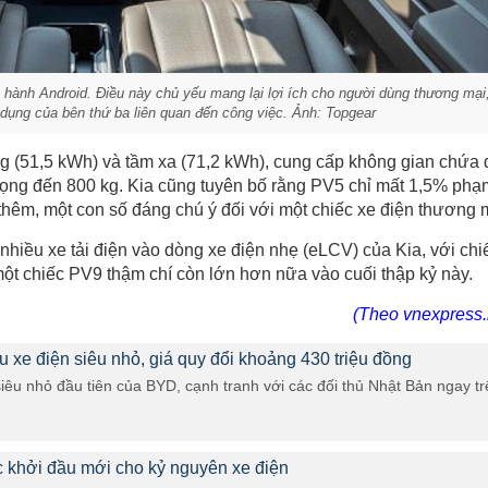
hành Android. Điều này chủ yếu mang lại lợi ích cho người dùng thương mại
 dụng của bên thứ ba liên quan đến công việc. Ảnh: Topgear
g (51,5 kWh) và tầm xa (71,2 kWh), cung cấp không gian chứa 
trọng đến 800 kg. Kia cũng tuyên bố rằng PV5 chỉ mất 1,5% phạ
hêm, một con số đáng chú ý đối với một chiếc xe điện thương 
nhiều xe tải điện vào dòng xe điện nhẹ (eLCV) của Kia, với chi
ột chiếc PV9 thậm chí còn lớn hơn nữa vào cuối thập kỷ này.
(Theo vnexpress.
 xe điện siêu nhỏ, giá quy đổi khoảng 430 triệu đồng
iêu nhỏ đầu tiên của BYD, cạnh tranh với các đối thủ Nhật Bản ngay tr
 khởi đầu mới cho kỷ nguyên xe điện