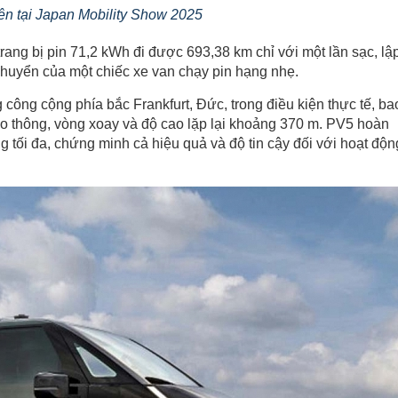
ên tại Japan Mobility Show 2025
ang bị pin 71,2 kWh đi được 693,38 km chỉ với một lần sạc, lậ
huyển của một chiếc xe van chạy pin hạng nhẹ.
công cộng phía bắc Frankfurt, Đức, trong điều kiện thực tế, ba
ao thông, vòng xoay và độ cao lặp lại khoảng 370 m. PV5 hoàn
ng tối đa, chứng minh cả hiệu quả và độ tin cậy đối với hoạt độn