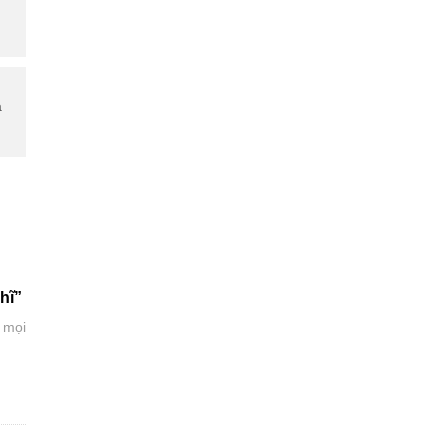
à
hĩ”
 mọi