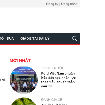
Đăng ký | Đăng nhập
ĐỘ - ĐUA
GIÁ XE TẠI ĐẠI LÝ
MỚI NHẤT
TRONG NƯỚC
Ford Việt Nam chuẩn
hóa đào tạo nhân lực
 vi
theo tiêu chuẩn toàn
cầu
ĐÁNH GIÁ XE