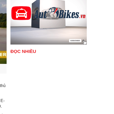
ĐỌC NHIỀU
thủ
 E-
.