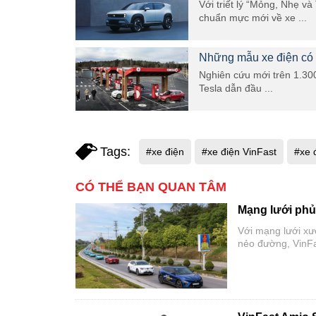
Với triết lý “Mỏng, Nhẹ v
chuẩn mực mới về xe ...
Những mẫu xe điện có 
Nghiên cứu mới trên 1.300
Tesla dẫn đầu ...
Tags:
#xe điện
#xe điện VinFast
#xe 
CÓ THỂ BẠN QUAN TÂM
Mạng lưới phủ 
Với mạng lưới xư
nẻo đường, VinFa