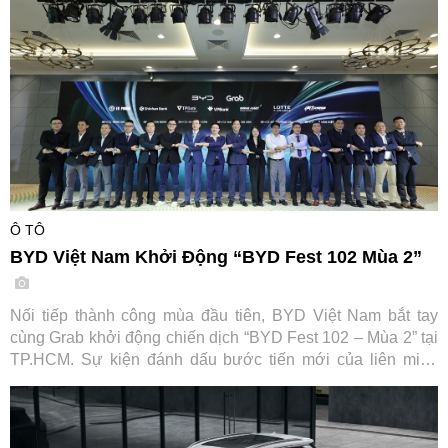
Ô TÔ
BYD Việt Nam Khởi Động “BYD Fest 102 Mùa 2”
Nối tiếp thành công mùa đầu tiên, BYD Việt Nam bắt tay
cùng Grab khởi động chiến dịch “BYD Fest 102 – Mùa 2” tại
TP.HCM. Sự kiện đánh dấu bước tiến mới của liên minh
cùng các đối tác tài chính và hạ tầng sạc, hướng tới thúc
đẩy chuyển đổi xanh cho ngành vận tải dịch vụ tại Việt Nam.