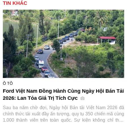
TIN KHÁC
Ô TÔ
Ford Việt Nam Đồng Hành Cùng Ngày Hội Bán Tải
2026: Lan Tỏa Giá Trị Tích Cực
Sau ba năm chờ đợi, Ngày hội Bán tải Việt Nam 2026 đã
chính thức tái xuất đầy ấn tượng, quy tụ 350 chiến mã cùng
1.000 thành viên trên toàn quốc. Sự kiện không chỉ thỏa
lòng người đam mê mà còn ghi dấu ấn đậm nét của Ford