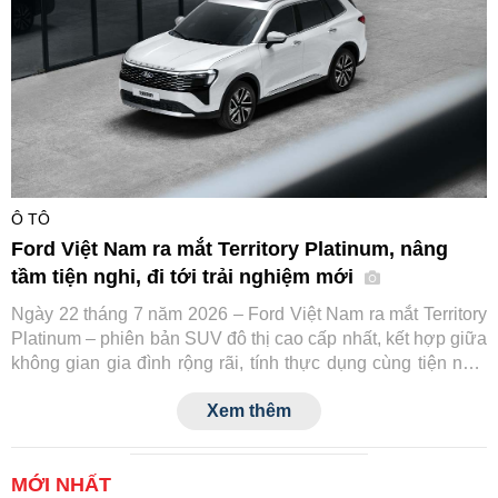
Ô TÔ
Ford Việt Nam ra mắt Territory Platinum, nâng
tầm tiện nghi, đi tới trải nghiệm mới
Ngày 22 tháng 7 năm 2026 – Ford Việt Nam ra mắt Territory
Platinum – phiên bản SUV đô thị cao cấp nhất, kết hợp giữa
không gian gia đình rộng rãi, tính thực dụng cùng tiện nghi
và công nghệ an toàn tiệm cận xe sang.
Xem thêm
MỚI NHẤT