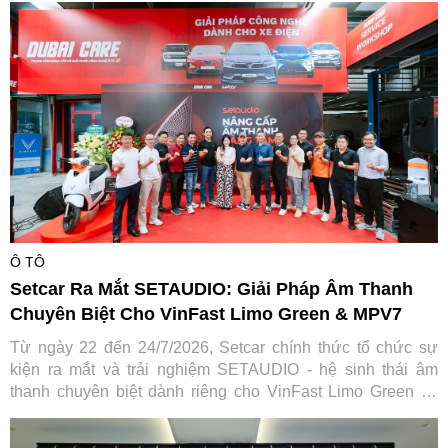
Việt Nam trong hành trình gắn kết và lan tỏa giá trị tích cực
cho cộng đồng.
Ô TÔ
Setcar Ra Mắt SETAUDIO: Giải Pháp Âm Thanh
Chuyên Biệt Cho VinFast Limo Green & MPV7
Từ ngày 22 đến 24/7/2026, Setcar chính thức tổ chức sự
kiện ra mắt và trải nghiệm SETAUDIO - hệ sinh thái âm
thanh chuyên biệt dành riêng cho VinFast Limo Green và
MPV7, mang đến cơ hội so sánh thực tế cùng ưu đãi "Thu
cũ đổi mới" tiết kiệm tới 7,2 triệu đồng.