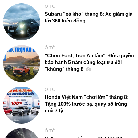
Ô TÔ
Subaru "xả kho" tháng 8: Xe giảm giá
tới 360 triệu đồng
Ô TÔ
"Chọn Ford, Trọn An tâm": Độc quyền
bảo hành 5 năm cùng loạt ưu đãi
"khủng" tháng 8
Ô TÔ
Honda Việt Nam "chơi lớn" tháng 8:
Tặng 100% trước bạ, quay số trúng
quà 7 tỷ
Ô TÔ