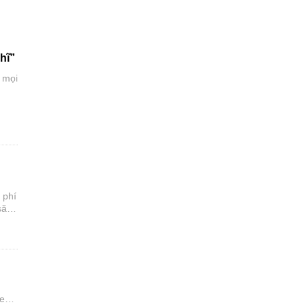
hĩ”
 mọi
 phí
săn
,
xe