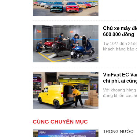
chỉ trong 6 tháng
tô trong nước.
Chủ xe máy điệ
600.000 đồng
Từ 10/7 đến 31/8/
khách hàng bảo d
được hưởng nhiều 
hơn.
VinFast EC Van
chi phí, ai cũ
Với khoang hàng l
đang khiến các h
đô.
CÙNG CHUYÊN MỤC
TRONG NƯỚC