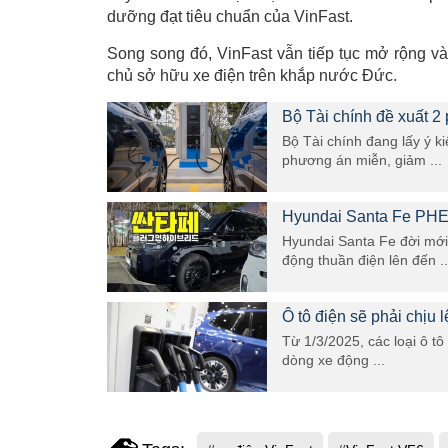
dưỡng đạt tiêu chuẩn của VinFast.
Song song đó, VinFast vẫn tiếp tục mở rộng v
chủ sở hữu xe điện trên khắp nước Đức.
Bộ Tài chính đề xuất 2 
Bộ Tài chính đang lấy ý 
phương án miễn, giảm ...
Hyundai Santa Fe PHEV 
Hyundai Santa Fe đời mới 
động thuần điện lên đến ..
Ô tô điện sẽ phải chịu 
Từ 1/3/2025, các loại ô t
dòng xe động ...