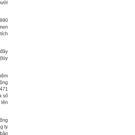
gười
.990
 men
tích
 đầy
(tùy
niêm
động
 471
a sổ
 lên
hông
g ty
 bảo