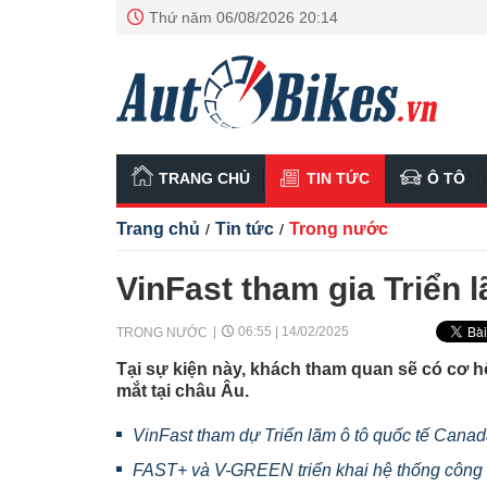
Thứ năm 06/08/2026 20:14
TRANG CHỦ
TIN TỨC
Ô TÔ
Trang chủ
Tin tức
Trong nước
/
/
VinFast tham gia Triển 
06:55 | 14/02/2025
TRONG NƯỚC
Tại sự kiện này, khách tham quan sẽ có cơ hộ
mắt tại châu Âu.
VinFast tham dự Triển lãm ô tô quốc tế Cana
FAST+ và V-GREEN triển khai hệ thống công n