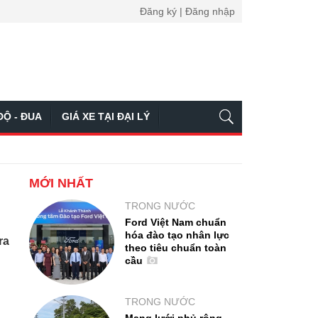
Đăng ký | Đăng nhập
ĐỘ - ĐUA
GIÁ XE TẠI ĐẠI LÝ
MỚI NHẤT
TRONG NƯỚC
Ford Việt Nam chuẩn
hóa đào tạo nhân lực
ra
theo tiêu chuẩn toàn
cầu
TRONG NƯỚC