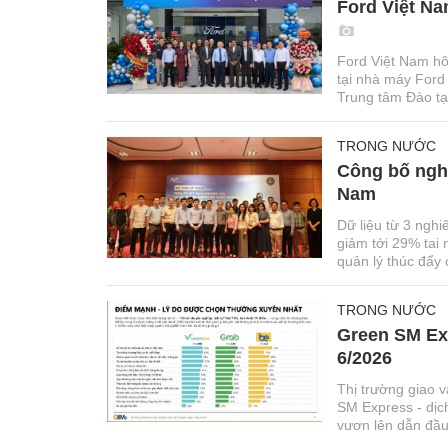
Ford Việt Na
Ford Việt Nam hô
tại nhà máy Ford
Trung tâm Đào tạo
thuật và phi kỹ t
TRONG NƯỚC
Công bố nghi
Nam
Dữ liệu từ 3 ngh
giảm tới 29% tai
quản lý thúc đẩy 
TRONG NƯỚC
Green SM Exp
6/2026
Thị trường giao 
SM Express - dịc
vươn lên dẫn đầu
Intelligence và 