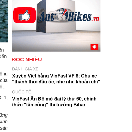
ện
 đến
ĐỌC NHIỀU
ĐÁNH GIÁ XE
công
Xuyên Việt bằng VinFast VF 8: Chủ xe
 của
"thảnh thơi đầu óc, nhẹ nhẹ khoản chi"
ốt.
QUỐC TẾ
D11,
VinFast Ấn Độ mở đại lý thứ 60, chính
thức "tấn công" thị trường Bihar
hững
kinh
 sản