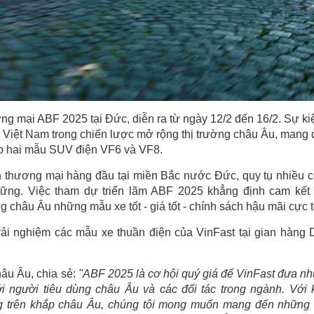
ng mại ABF 2025 tại Đức, diễn ra từ ngày 12/2 đến 16/2. Sự ki
 Việt Nam trong chiến lược mở rộng thị trường châu Âu, mang
iếp hai mẫu SUV điện VF6 và VF8.
n thương mại hàng đầu tại miền Bắc nước Đức, quy tụ nhiều 
n vững. Việc tham dự triển lãm ABF 2025 khẳng định cam kết
 châu Âu những mẫu xe tốt - giá tốt - chính sách hậu mãi cực t
trải nghiệm các mẫu xe thuần điện của VinFast tại gian hàng 
âu Âu, chia sẻ:
"ABF 2025 là cơ hội quý giá để VinFast đưa n
ới người tiêu dùng châu Âu và các đối tác trong ngành. Với 
g trên khắp châu Âu, chúng tôi mong muốn mang đến những