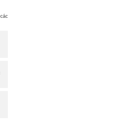
 các
t