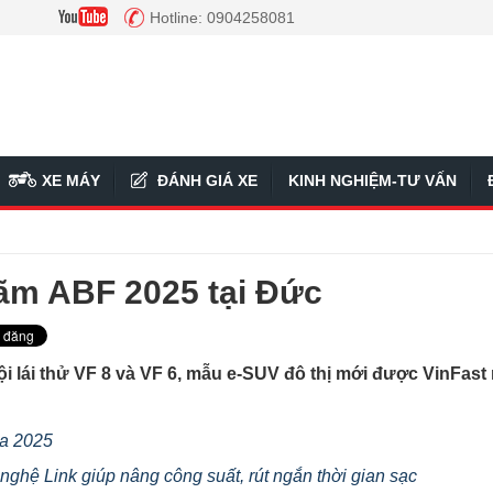
Hotline: 0904258081
XE MÁY
ĐÁNH GIÁ XE
KINH NGHIỆM-TƯ VẤN
lãm ABF 2025 tại Đức
i lái thử VF 8 và VF 6, mẫu e-SUV đô thị mới được VinFast 
da 2025
ghệ Link giúp nâng công suất, rút ngắn thời gian sạc