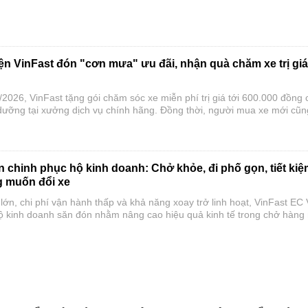
. Thành tích này tiếp tục củng cố vị thế số một của VinFast trên thị trư
n VinFast đón "cơn mưa" ưu đãi, nhận quà chăm xe trị giá
2026, VinFast tặng gói chăm sóc xe miễn phí trị giá tới 600.000 đồng 
ưỡng tại xưởng dịch vụ chính hãng. Đồng thời, người mua xe mới cũn
ưu đãi hấp dẫn, giúp chi phí sở hữu và sử dụng xe điện trở nên tiết 
 chinh phục hộ kinh doanh: Chở khỏe, đi phố gọn, tiết ki
ng muốn đổi xe
ớn, chi phí vận hành thấp và khả năng xoay trở linh hoạt, VinFast EC
ộ kinh doanh săn đón nhằm nâng cao hiệu quả kinh tế trong chở hàng 