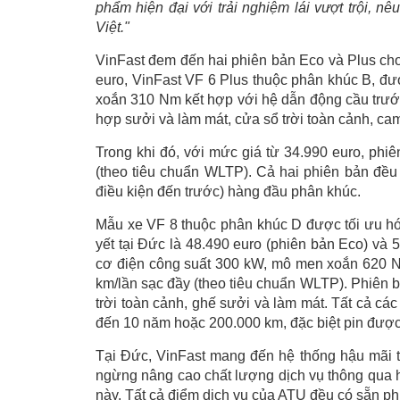
phẩm hiện đại với trải nghiệm lái vượt trội, n
Việt."
VinFast đem đến hai phiên bản Eco và Plus cho
euro, VinFast VF 6 Plus thuộc phân khúc B, đư
xoắn 310 Nm kết hợp với hệ dẫn động cầu trước
hợp sưởi và làm mát, cửa sổ trời toàn cảnh, ca
Trong khi đó, với mức giá từ 34.990 euro, phi
(theo tiêu chuẩn WLTP). Cả hai phiên bản đề
điều kiện đến trước) hàng đầu phân khúc.
Mẫu xe VF 8 thuộc phân khúc D được tối ưu hó
yết tại Đức là 48.490 euro (phiên bản Eco) và 
cơ điện công suất 300 kW, mô men xoắn 620 N
km/lần sạc đầy (theo tiêu chuẩn WLTP). Phiên bả
trời toàn cảnh, ghế sưởi và làm mát. Tất cả cá
đến 10 năm hoặc 200.000 km, đặc biệt pin được
Tại Đức, VinFast mang đến hệ thống hậu mãi t
ngừng nâng cao chất lượng dịch vụ thông qua h
này. Tất cả điểm dịch vụ của ATU đều có sẵn p