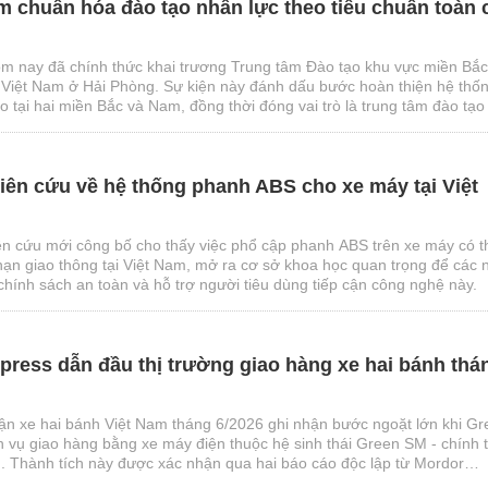
m chuẩn hóa đào tạo nhân lực theo tiêu chuẩn toàn 
m nay đã chính thức khai trương Trung tâm Đào tạo khu vực miền Bắc
 Việt Nam ở Hải Phòng. Sự kiện này đánh dấu bước hoàn thiện hệ thố
 tại hai miền Bắc và Nam, đồng thời đóng vai trò là trung tâm đào tạo
huật cho toàn bộ nhân viên đại lý Ford trên toàn quốc.
ên cứu về hệ thống phanh ABS cho xe máy tại Việt
iên cứu mới công bố cho thấy việc phổ cập phanh ABS trên xe máy có t
 nạn giao thông tại Việt Nam, mở ra cơ sở khoa học quan trọng để các 
chính sách an toàn và hỗ trợ người tiêu dùng tiếp cận công nghệ này.
ress dẫn đầu thị trường giao hàng xe hai bánh thá
vận xe hai bánh Việt Nam tháng 6/2026 ghi nhận bước ngoặt lớn khi G
h vụ giao hàng bằng xe máy điện thuộc hệ sinh thái Green SM - chính 
. Thành tích này được xác nhận qua hai báo cáo độc lập từ Mordor
Q&Me, đánh dấu sự chuyển dịch quan trọng trong bản đồ cạnh tranh ng