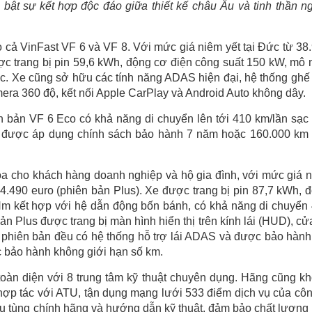
êu bật sự kết hợp độc đáo giữa thiết kế châu Âu và tinh thần n
 cả VinFast VF 6 và VF 8. Với mức giá niêm yết tại Đức từ 38
ợc trang bị pin 59,6 kWh, động cơ điện công suất 150 kW, mô
. Xe cũng sở hữu các tính năng ADAS hiện đại, hệ thống ghế 
mera 360 độ, kết nối Apple CarPlay và Android Auto không dây.
ên bản VF 6 Eco có khả năng di chuyển lên tới 410 km/lần sạc
u được áp dụng chính sách bảo hành 7 năm hoặc 160.000 km 
a cho khách hàng doanh nghiệp và hộ gia đình, với mức giá 
54.490 euro (phiên bản Plus). Xe được trang bị pin 87,7 kWh, 
m kết hợp với hệ dẫn động bốn bánh, có khả năng di chuyển
n Plus được trang bị màn hình hiển thị trên kính lái (HUD), cử
c phiên bản đều có hệ thống hỗ trợ lái ADAS và được bảo hành
 bảo hành không giới hạn số km.
oàn diện với 8 trung tâm kỹ thuật chuyên dụng. Hãng cũng k
ợp tác với ATU, tận dụng mạng lưới 533 điểm dịch vụ của côn
hụ tùng chính hãng và hướng dẫn kỹ thuật, đảm bảo chất lượng