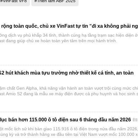
#VinFast VF8
#Triển lãm ABF 2025
rộng toàn quốc, chủ xe VinFast tự tin “đi xa không phải ng
ởng dịch vụ phủ khắp 34 tỉnh, thành cùng hạ tầng trạm sạc hiện diện ở
st đang giúp chủ xe hoàn toàn yên tâm trên mọi hành trình.
2 hút khách mùa tựu trường nhờ thiết kế cá tính, an toàn
đậm chất Gen Alpha, khả năng vận hành an toàn vượt trội cùng mức chi
ast Amio S2 đang là mẫu xe máy điện được cả phụ huynh và học sinh 
năm học mới.
 lục bán hơn 115.000 ô tô điện sau 6 tháng đầu năm 2026
ột mốc lịch sử khi bàn giao 115.916 ô tô điện trong nửa đầu năm 2026
cùng kỳ và trở thành hãng xe đầu tiên tại Việt Nam vượt mốc 100.000 