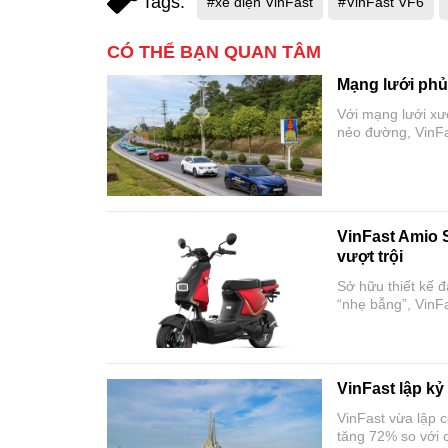
Tags:
#xe điện VinFast
#VinFast VF6
CÓ THỂ BẠN QUAN TÂM
Mạng lưới phủ 
Với mạng lưới xư
nẻo đường, VinFa
VinFast Amio S
vượt trội
Sở hữu thiết kế 
“nhẹ bẫng”, VinF
đón trước thềm 
VinFast lập kỷ
VinFast vừa lập c
tăng 72% so với 