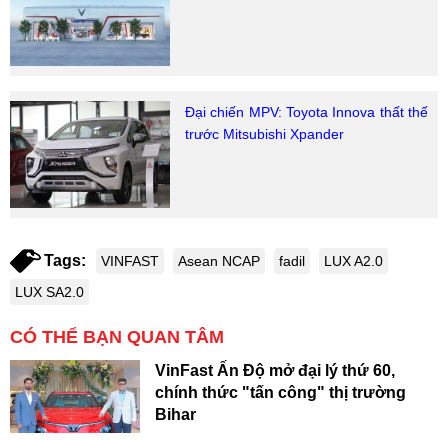
Đại chiến MPV: Toyota Innova thất thế
trước Mitsubishi Xpander
Tags:
VINFAST
Asean NCAP
fadil
LUX A2.0
LUX SA2.0
CÓ THỂ BẠN QUAN TÂM
VinFast Ấn Độ mở đại lý thứ 60,
chính thức "tấn công" thị trường
Bihar