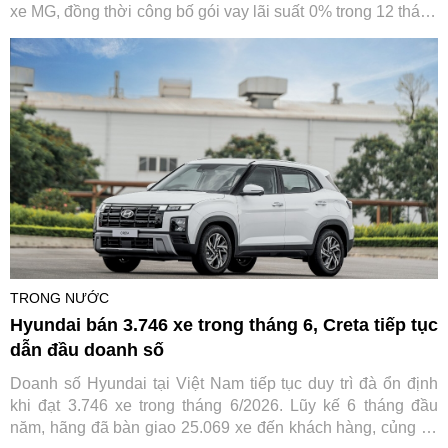
xe MG, đồng thời công bố gói vay lãi suất 0% trong 12 tháng
đầu. Sự kiện diễn ra trong bối cảnh thương hiệu ô tô này
vừa đạt cột mốc 40.000 xe lăn bánh tại Việt Nam.
TRONG NƯỚC
Hyundai bán 3.746 xe trong tháng 6, Creta tiếp tục
dẫn đầu doanh số
Doanh số Hyundai tại Việt Nam tiếp tục duy trì đà ổn định
khi đạt 3.746 xe trong tháng 6/2026. Lũy kế 6 tháng đầu
năm, hãng đã bàn giao 25.069 xe đến khách hàng, củng cố