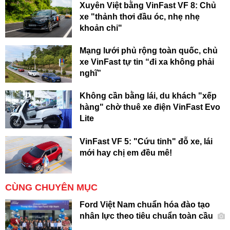
Xuyên Việt bằng VinFast VF 8: Chủ
xe "thảnh thơi đầu óc, nhẹ nhẹ
khoản chi"
Mạng lưới phủ rộng toàn quốc, chủ
xe VinFast tự tin “đi xa không phải
nghĩ”
Không cần bằng lái, du khách "xếp
hàng" chờ thuê xe điện VinFast Evo
Lite
VinFast VF 5: "Cứu tinh" đỗ xe, lái
mới hay chị em đều mê!
CÙNG CHUYÊN MỤC
Ford Việt Nam chuẩn hóa đào tạo
nhân lực theo tiêu chuẩn toàn cầu