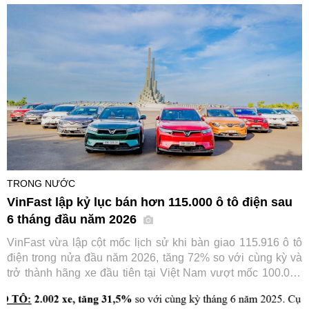
vị thế trong nhóm thương hiệu ô tô bán chạy nhất thị trường.
TRONG NƯỚC
VinFast lập kỷ lục bán hơn 115.000 ô tô điện sau
6 tháng đầu năm 2026
VinFast vừa lập cột mốc lịch sử khi bàn giao 115.916 ô tô
điện trong nửa đầu năm 2026, tăng 72% so với cùng kỳ và
trở thành hãng xe đầu tiên tại Việt Nam vượt mốc 100.000
xe chỉ trong 6 tháng. Thành tích này tiếp tục củng cố vị thế
số một của VinFast trên thị trường ô tô trong nước.