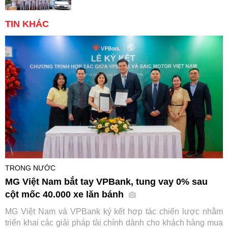
TIN KHÁC
TRONG NƯỚC
MG Việt Nam bắt tay VPBank, tung vay 0% sau
cột mốc 40.000 xe lăn bánh
MG Việt Nam và VPBank ký kết hợp tác chiến lược nhằm
triển khai các giải pháp tài chính dành cho khách hàng mua