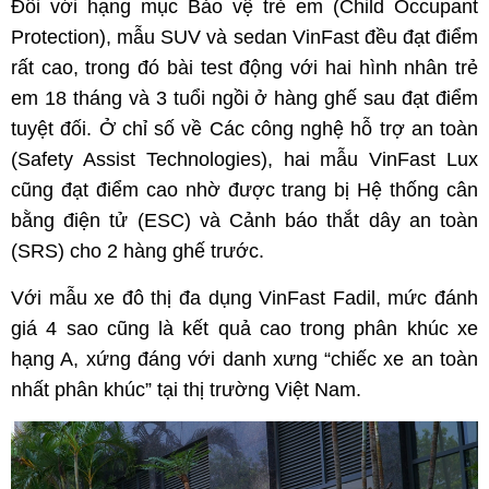
Đối với hạng mục Bảo vệ trẻ em (Child Occupant
Protection), mẫu SUV và sedan VinFast đều đạt điểm
rất cao, trong đó bài test động với hai hình nhân trẻ
em 18 tháng và 3 tuổi ngồi ở hàng ghế sau đạt điểm
tuyệt đối. Ở chỉ số về Các công nghệ hỗ trợ an toàn
(Safety Assist Technologies), hai mẫu VinFast Lux
cũng đạt điểm cao nhờ được trang bị Hệ thống cân
bằng điện tử (ESC) và Cảnh báo thắt dây an toàn
(SRS) cho 2 hàng ghế trước.
Với mẫu xe đô thị đa dụng VinFast Fadil, mức đánh
giá 4 sao cũng là kết quả cao trong phân khúc xe
hạng A, xứng đáng với danh xưng “chiếc xe an toàn
nhất phân khúc” tại thị trường Việt Nam.