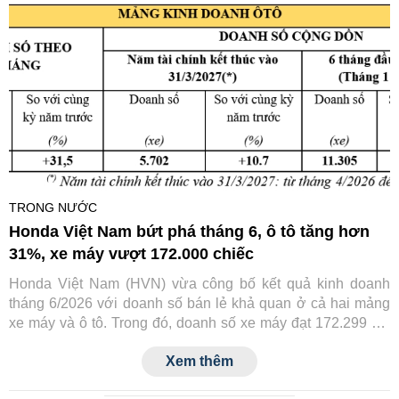
TRONG NƯỚC
Honda Việt Nam bứt phá tháng 6, ô tô tăng hơn
31%, xe máy vượt 172.000 chiếc
Honda Việt Nam (HVN) vừa công bố kết quả kinh doanh
tháng 6/2026 với doanh số bán lẻ khả quan ở cả hai mảng
xe máy và ô tô. Trong đó, doanh số xe máy đạt 172.299 xe,
còn ô tô đạt 2.002 xe, đều ghi nhận mức tăng trưởng so với
Xem thêm
cùng kỳ năm trước.