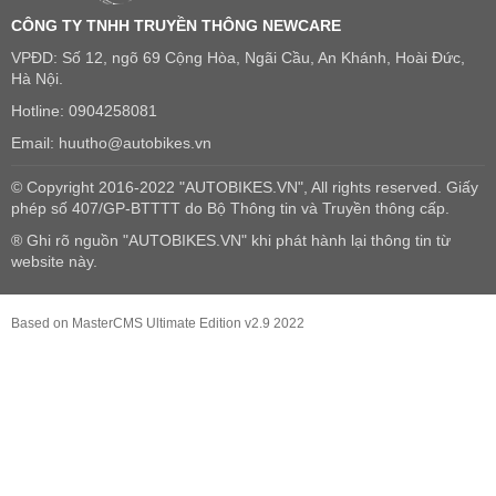
CÔNG TY TNHH TRUYỀN THÔNG NEWCARE
VPĐD: Số 12, ngõ 69 Cộng Hòa, Ngãi Cầu, An Khánh, Hoài Đức,
Hà Nội.
Hotline: 0904258081
Email: huutho@autobikes.vn
© Copyright 2016-2022 "AUTOBIKES.VN", All rights reserved. Giấy
phép số 407/GP-BTTTT do Bộ Thông tin và Truyền thông cấp.
® Ghi rõ nguồn "AUTOBIKES.VN" khi phát hành lại thông tin từ
website này.
Based on MasterCMS Ultimate Edition v2.9 2022