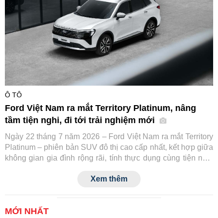
Ô TÔ
Ford Việt Nam ra mắt Territory Platinum, nâng
tầm tiện nghi, đi tới trải nghiệm mới
Ngày 22 tháng 7 năm 2026 – Ford Việt Nam ra mắt Territory
Platinum – phiên bản SUV đô thị cao cấp nhất, kết hợp giữa
không gian gia đình rộng rãi, tính thực dụng cùng tiện nghi
và công nghệ an toàn tiệm cận xe sang.
Xem thêm
MỚI NHẤT