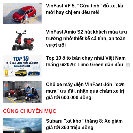
VinFast VF 5: "Cứu tinh" đỗ xe, lái
mới hay chị em đều mê!
VinFast Amio S2 hút khách mùa tựu
trường nhờ thiết kế cá tính, an toàn
vượt trội
Top 10 ô tô bán chạy nhất Việt Nam
tháng 6/2026: Limo Green dẫn đầu
Chủ xe máy điện VinFast đón "cơn
mưa" ưu đãi, nhận quà chăm xe trị
giá tới 600.000 đồng
CÙNG CHUYÊN MỤC
Subaru "xả kho" tháng 8: Xe giảm
giá tới 360 triệu đồng