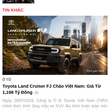
TIN KHÁC
Ô TÔ
Toyota Land Cruiser FJ Chào Việt Nam: Giá Từ
1,198 Tỷ Đồng
Ngày 28/07/2026, Công ty Ô tô Toyota Việt Nam (TMV)
chính thức trình làng mẫu xe SUV địa hình hoàn toàn mới