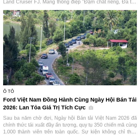
Land Cruiser FJ. Mang thông điệp "Đậm chất riêng, Đa trải
nghiệm", tân binh dòng SUV hứa hẹn mở rộng tệp khách
hàng tiếp cận dòng xe huyền thoại vốn đã có lịch sử hơn 70
năm của hãng xe Nhật Bản.
Ô TÔ
Ford Việt Nam Đồng Hành Cùng Ngày Hội Bán Tải
2026: Lan Tỏa Giá Trị Tích Cực
Sau ba năm chờ đợi, Ngày hội Bán tải Việt Nam 2026 đã
chính thức tái xuất đầy ấn tượng, quy tụ 350 chiến mã cùng
1.000 thành viên trên toàn quốc. Sự kiện không chỉ thỏa
lòng người đam mê mà còn ghi dấu ấn đậm nét của Ford