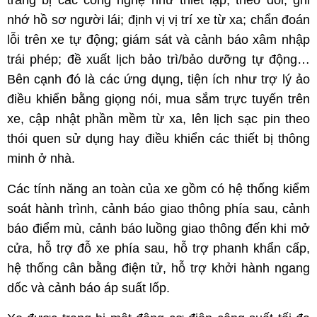
trang bị các công nghệ như thiết lập, theo dõi, ghi
nhớ hồ sơ người lái; định vị vị trí xe từ xa; chẩn đoán
lỗi trên xe tự động; giám sát và cảnh báo xâm nhập
trái phép; đề xuất lịch bảo trì/bảo dưỡng tự động…
Bên cạnh đó là các ứng dụng, tiện ích như trợ lý ảo
điều khiển bằng giọng nói, mua sắm trực tuyến trên
xe, cập nhật phần mềm từ xa, lên lịch sạc pin theo
thói quen sử dụng hay điều khiển các thiết bị thông
minh ở nhà.
Các tính năng an toàn của xe gồm có hệ thống kiểm
soát hành trình, cảnh báo giao thông phía sau, cảnh
báo điểm mù, cảnh báo luồng giao thông đến khi mở
cửa, hỗ trợ đỗ xe phía sau, hỗ trợ phanh khẩn cấp,
hệ thống cân bằng điện tử, hỗ trợ khởi hành ngang
dốc và cảnh báo áp suất lốp.