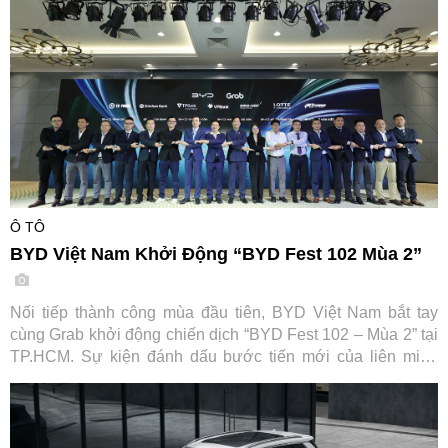
Ô TÔ
BYD Việt Nam Khởi Động “BYD Fest 102 Mùa 2”
Nối tiếp thành công mùa đầu tiên, BYD Việt Nam bắt tay
cùng Grab khởi động chiến dịch “BYD Fest 102 – Mùa 2” tại
TP.HCM. Sự kiện đánh dấu bước tiến mới của liên minh
cùng các đối tác tài chính và hạ tầng sạc, hướng tới thúc
đẩy chuyển đổi xanh cho ngành vận tải dịch vụ tại Việt Nam.