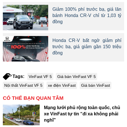
Giảm 100% phí trước bạ, giá lăn
bánh Honda CR-V chỉ từ 1,03 tỷ
đồng
Honda CR-V bất ngờ giảm phí
trước bạ, giá giảm gần 150 triệu
đồng
Tags:
VinFast VF 5
Giá bán VinFast VF 5
Nội thất VinFast VF 5
xe điện VinFast
Giá bán VinFast
CÓ THỂ BẠN QUAN TÂM
Mạng lưới phủ rộng toàn quốc, chủ
xe VinFast tự tin “đi xa không phải
nghĩ”