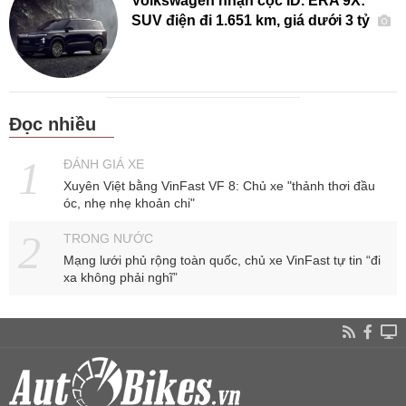
Volkswagen nhận cọc ID. ERA 9X:
SUV điện đi 1.651 km, giá dưới 3 tỷ
Đọc nhiều
ĐÁNH GIÁ XE
Xuyên Việt bằng VinFast VF 8: Chủ xe "thảnh thơi đầu
óc, nhẹ nhẹ khoản chi"
TRONG NƯỚC
Mạng lưới phủ rộng toàn quốc, chủ xe VinFast tự tin “đi
xa không phải nghĩ”