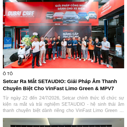
Việt Nam trong hành trình gắn kết và lan tỏa giá trị tích cực
cho cộng đồng.
Ô TÔ
Setcar Ra Mắt SETAUDIO: Giải Pháp Âm Thanh
Chuyên Biệt Cho VinFast Limo Green & MPV7
Từ ngày 22 đến 24/7/2026, Setcar chính thức tổ chức sự
kiện ra mắt và trải nghiệm SETAUDIO - hệ sinh thái âm
thanh chuyên biệt dành riêng cho VinFast Limo Green và
MPV7, mang đến cơ hội so sánh thực tế cùng ưu đãi "Thu
cũ đổi mới" tiết kiệm tới 7,2 triệu đồng.