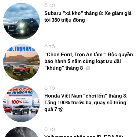
Ô TÔ
Subaru "xả kho" tháng 8: Xe giảm giá
tới 360 triệu đồng
Ô TÔ
"Chọn Ford, Trọn An tâm": Độc quyền
bảo hành 5 năm cùng loạt ưu đãi
"khủng" tháng 8
Ô TÔ
Honda Việt Nam "chơi lớn" tháng 8:
Tặng 100% trước bạ, quay số trúng
quà 7 tỷ
Ô TÔ