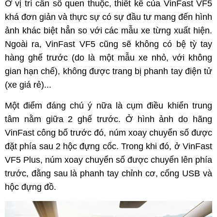
Ở vị trí cần số quen thuộc, thiết kế của VinFast VF5
khá đơn giản và thực sự có sự đầu tư mang đến hình
ảnh khác biệt hẳn so với các mẫu xe từng xuất hiện.
Ngoài ra, VinFast VF5 cũng sẽ không có bệ tỳ tay
hàng ghế trước (do là một mẫu xe nhỏ, với không
gian hạn chế), không được trang bị phanh tay điện tử
(xe giá rẻ)...
Một điểm đáng chú ý nữa là cụm điều khiển trung
tâm nằm giữa 2 ghế trước. Ở hình ảnh do hãng
VinFast công bố trước đó, núm xoay chuyển số được
đặt phía sau 2 hộc đựng cốc. Trong khi đó, ở VinFast
VF5 Plus, núm xoay chuyển số được chuyển lên phía
trước, đằng sau là phanh tay chỉnh cơ, cổng USB và
hộc đựng đồ.