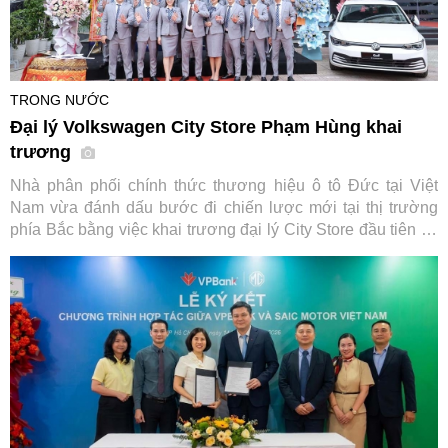
TRONG NƯỚC
Đại lý Volkswagen City Store Phạm Hùng khai
trương
Nhà phân phối chính thức thương hiệu ô tô Đức tại Việt
Nam vừa đánh dấu bước đi chiến lược mới tại thị trường
phía Bắc bằng việc khai trương đại lý City Store đầu tiên tại
Hà Nội, đi kèm chương trình kích cầu mua sắm hấp dẫn áp
dụng cho loạt dòng xe chủ lực.