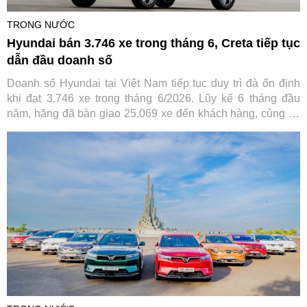
TRONG NƯỚC
Hyundai bán 3.746 xe trong tháng 6, Creta tiếp tục
dẫn đầu doanh số
Doanh số Hyundai tại Việt Nam tiếp tục duy trì đà ổn định
khi đạt 3.746 xe trong tháng 6/2026. Lũy kế 6 tháng đầu
năm, hãng đã bàn giao 25.069 xe đến khách hàng, củng cố
vị thế trong nhóm thương hiệu ô tô bán chạy nhất thị trường.