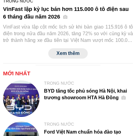
TRONG NƯỚC
VinFast lập kỷ lục bán hơn 115.000 ô tô điện sau
6 tháng đầu năm 2026
VinFast vừa lập cột mốc lịch sử khi bàn giao 115.916 ô tô
điện trong nửa đầu năm 2026, tăng 72% so với cùng kỳ và
trở thành hãng xe đầu tiên tại Việt Nam vượt mốc 100.000
xe chỉ trong 6 tháng. Thành tích này tiếp tục củng cố vị thế
Xem thêm
số một của VinFast trên thị trường ô tô trong nước.
MỚI NHẤT
TRONG NƯỚC
BYD tăng tốc phủ sóng Hà Nội, khai
trương showroom HTA Hà Đông
TRONG NƯỚC
Ford Việt Nam chuẩn hóa đào tạo