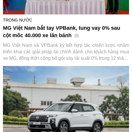
TRONG NƯỚC
MG Việt Nam bắt tay VPBank, tung vay 0% sau
cột mốc 40.000 xe lăn bánh
MG Việt Nam và VPBank ký kết hợp tác chiến lược nhằm
triển khai các giải pháp tài chính dành cho khách hàng mua
xe MG, đồng thời công bố gói vay lãi suất 0% trong 12 tháng
đầu. Sự kiện diễn ra trong bối cảnh thương hiệu ô tô này
vừa đạt cột mốc 40.000 xe lăn bánh tại Việt Nam.