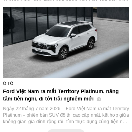
cùng các đối tác tài chính và hạ tầng sạc, hướng tới thúc
đẩy chuyển đổi xanh cho ngành vận tải dịch vụ tại Việt Nam.
Ô TÔ
Ford Việt Nam ra mắt Territory Platinum, nâng
tầm tiện nghi, đi tới trải nghiệm mới
Ngày 22 tháng 7 năm 2026 – Ford Việt Nam ra mắt Territory
Platinum – phiên bản SUV đô thị cao cấp nhất, kết hợp giữa
không gian gia đình rộng rãi, tính thực dụng cùng tiện nghi
và công nghệ an toàn tiệm cận xe sang.