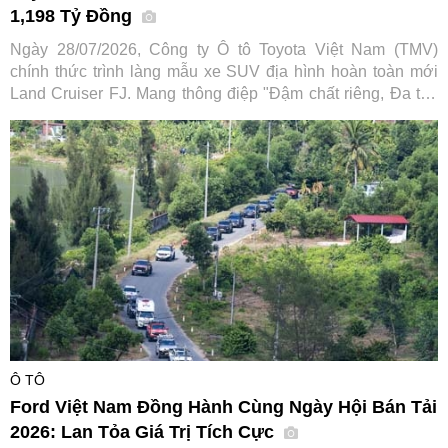
1,198 Tỷ Đồng
Ngày 28/07/2026, Công ty Ô tô Toyota Việt Nam (TMV)
chính thức trình làng mẫu xe SUV địa hình hoàn toàn mới
Land Cruiser FJ. Mang thông điệp "Đậm chất riêng, Đa trải
nghiệm", tân binh dòng SUV hứa hẹn mở rộng tệp khách
hàng tiếp cận dòng xe huyền thoại vốn đã có lịch sử hơn 70
năm của hãng xe Nhật Bản.
Ô TÔ
Ford Việt Nam Đồng Hành Cùng Ngày Hội Bán Tải
2026: Lan Tỏa Giá Trị Tích Cực