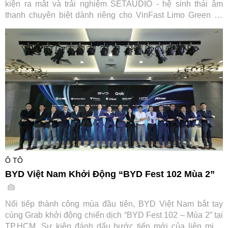
kiện ra mắt và trải nghiệm SETAUDIO - hệ sinh thái âm
thanh chuyên biệt dành riêng cho VinFast Limo Green và
MPV7, mang đến cơ hội so sánh thực tế cùng ưu đãi "Thu
cũ đổi mới" tiết kiệm tới 7,2 triệu đồng.
Ô TÔ
BYD Việt Nam Khởi Động “BYD Fest 102 Mùa 2”
Nối tiếp thành công mùa đầu tiên, BYD Việt Nam bắt tay
cùng Grab khởi động chiến dịch “BYD Fest 102 – Mùa 2” tại
TP.HCM. Sự kiện đánh dấu bước tiến mới của liên minh