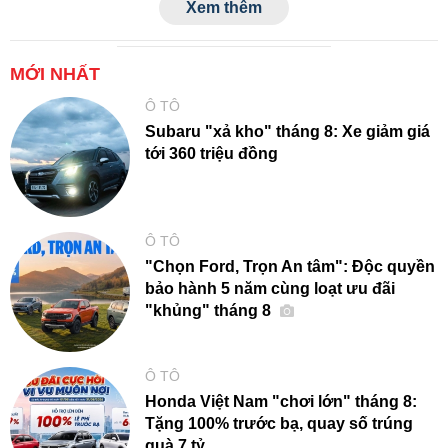
Xem thêm
MỚI NHẤT
Ô TÔ
Subaru "xả kho" tháng 8: Xe giảm giá
tới 360 triệu đồng
Ô TÔ
"Chọn Ford, Trọn An tâm": Độc quyền
bảo hành 5 năm cùng loạt ưu đãi
"khủng" tháng 8
Ô TÔ
Honda Việt Nam "chơi lớn" tháng 8:
Tặng 100% trước bạ, quay số trúng
quà 7 tỷ