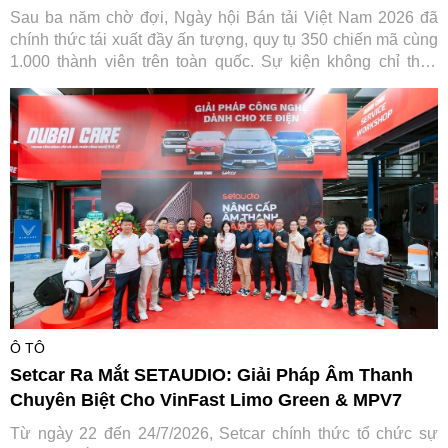
Sau ba năm chờ đợi, Ngày hội Bán tải Việt Nam 2026 đã
chính thức tái xuất đầy ấn tượng, quy tụ 350 chiến mã cùng
1.000 thành viên trên toàn quốc. Sự kiện không chỉ thỏa
lòng người đam mê mà còn ghi dấu ấn đậm nét của Ford
Việt Nam trong hành trình gắn kết và lan tỏa giá trị tích cực
cho cộng đồng.
Ô TÔ
Setcar Ra Mắt SETAUDIO: Giải Pháp Âm Thanh
Chuyên Biệt Cho VinFast Limo Green & MPV7
Từ ngày 22 đến 24/7/2026, Setcar chính thức tổ chức sự