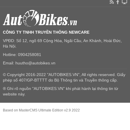
CÔNG TY TNHH TRUYỀN THÔNG NEWCARE
VPĐD: Số 12, ngõ 69 Cộng Hòa, Ngãi Cầu, An Khánh, Hoài Đức,
Hà Nội.
Hotline: 0904258081
Email: huutho@autobikes.vn
© Copyright 2016-2022 "AUTOBIKES.VN", All rights reserved. Giấy
phép số 407/GP-BTTTT do Bộ Thông tin và Truyền thông cấp.
® Ghi rõ nguồn "AUTOBIKES.VN" khi phát hành lại thông tin từ
website này.
Based on MasterCMS Ultimate Edition v2.9 2022