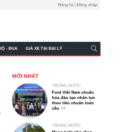
Đăng ký | Đăng nhập
ĐỘ - ĐUA
GIÁ XE TẠI ĐẠI LÝ
MỚI NHẤT
TRONG NƯỚC
Ford Việt Nam chuẩn
hóa đào tạo nhân lực
theo tiêu chuẩn toàn
cầu
,
TRONG NƯỚC