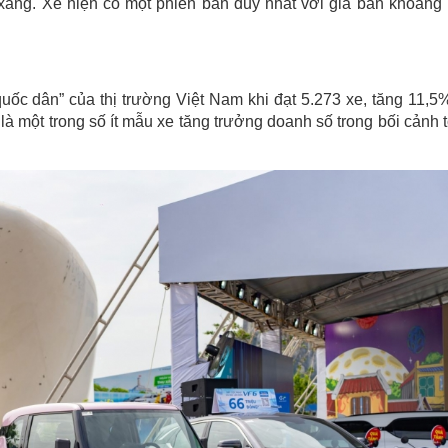
y xăng. Xe hiện có một phiên bản duy nhất với giá bán khoảng
 quốc dân” của thị trường Việt Nam khi đạt 5.273 xe, tăng 11,5
 là một trong số ít mẫu xe tăng trưởng doanh số trong bối cảnh 