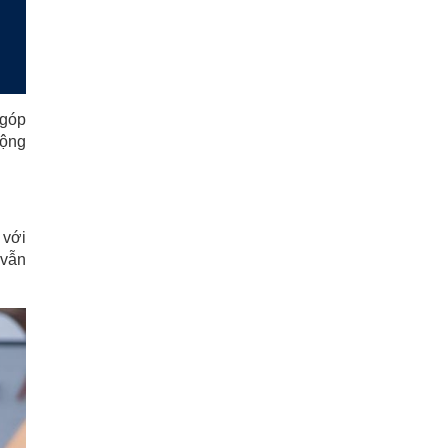
 góp
động
 với
 vẫn