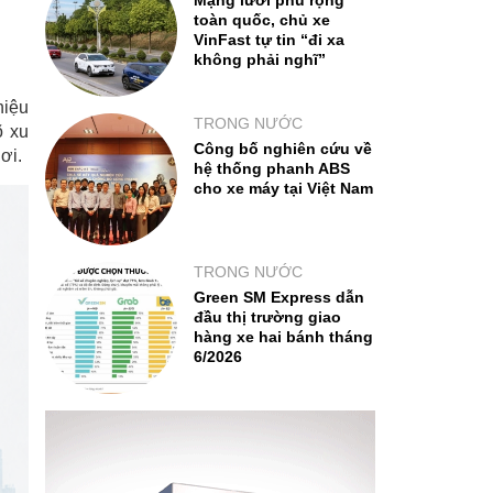
Mạng lưới phủ rộng
toàn quốc, chủ xe
VinFast tự tin “đi xa
không phải nghĩ”
hiệu
TRONG NƯỚC
õ xu
Công bố nghiên cứu về
ơi.
hệ thống phanh ABS
cho xe máy tại Việt Nam
TRONG NƯỚC
Green SM Express dẫn
đầu thị trường giao
hàng xe hai bánh tháng
6/2026