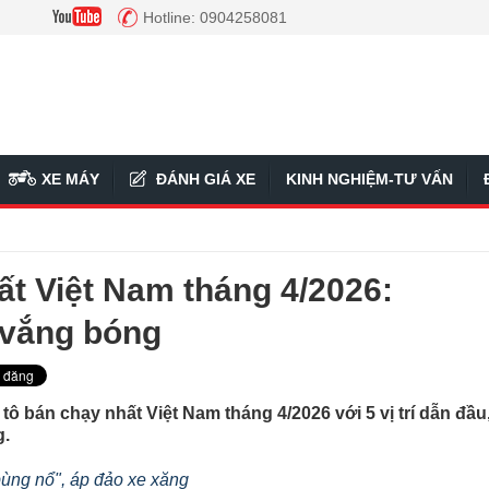
Hotline: 0904258081
XE MÁY
ĐÁNH GIÁ XE
KINH NGHIỆM-TƯ VẤN
ất Việt Nam tháng 4/2026:
 vắng bóng
 tô bán chạy nhất Việt Nam tháng 4/2026 với 5 vị trí dẫn đầu
g.
bùng nổ", áp đảo xe xăng