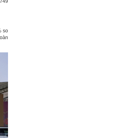
 749
% so
toàn