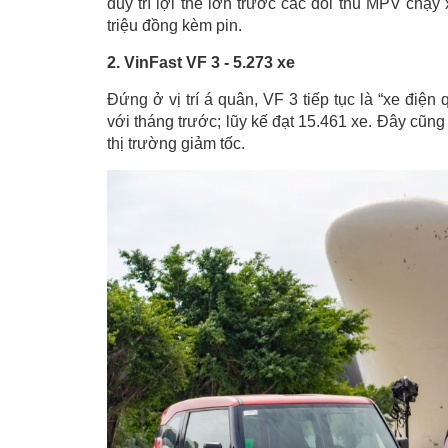
duy trì lợi thế lớn trước các đối thủ MPV chạ
triệu đồng kèm pin.
2. VinFast VF 3 - 5.273 xe
Đứng ở vị trí á quân, VF 3 tiếp tục là “xe điện
với tháng trước; lũy kế đạt 15.461 xe. Đây cũng
thị trường giảm tốc.