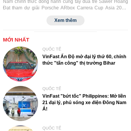
Nam chính thức đồng hành cùng tay đua trẻ Sawer Hoàng
Đạt tham dự giải Porsche ARbox Carrera Cup Asia 2026.
Đây là lần đầu tiên một tay đua Việt Nam tranh tài tại đấu
Xem thêm
trường danh giá này, đồng thời đánh dấu cột mốc mới trong
hành trình phát triển văn hóa xe thể thao của Porsche tại
Việt Nam.
MỚI NHẤT
QUỐC TẾ
VinFast Ấn Độ mở đại lý thứ 60, chính
thức "tấn công" thị trường Bihar
QUỐC TẾ
VinFast "bứt tốc" Philippines: Mở liền
21 đại lý, phủ sóng xe điện Đông Nam
Á!
QUỐC TẾ