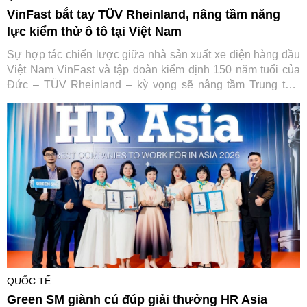
VinFast bắt tay TÜV Rheinland, nâng tầm năng
lực kiểm thử ô tô tại Việt Nam
Sự hợp tác chiến lược giữa nhà sản xuất xe điện hàng đầu
Việt Nam VinFast và tập đoàn kiểm định 150 năm tuổi của
Đức – TÜV Rheinland – kỳ vọng sẽ nâng tầm Trung tâm
Thử nghiệm VinFast đạt chuẩn quốc tế, từng bước đưa Việt
Nam trở thành trung tâm dịch vụ kỹ thuật ô tô của toàn khu
vực.
QUỐC TẾ
Green SM giành cú đúp giải thưởng HR Asia