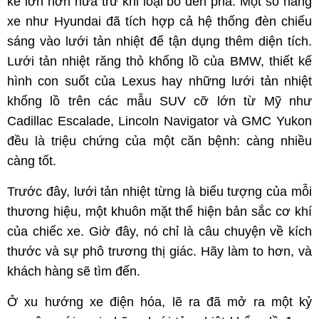
kế lớn hơn nữa trừ khi loại bỏ đèn pha. Một số hãng
xe như Hyundai đã tích hợp cả hệ thống đèn chiếu
sáng vào lưới tản nhiệt để tận dụng thêm diện tích.
Lưới tản nhiệt răng thỏ khổng lồ của BMW, thiết kế
hình con suốt của Lexus hay những lưới tản nhiệt
khổng lồ trên các mẫu SUV cỡ lớn từ Mỹ như
Cadillac Escalade, Lincoln Navigator và GMC Yukon
đều là triệu chứng của một căn bệnh: càng nhiều
càng tốt.
Trước đây, lưới tản nhiệt từng là biểu tượng của mỗi
thương hiệu, một khuôn mặt thể hiện bản sắc cơ khí
của chiếc xe. Giờ đây, nó chỉ là câu chuyện về kích
thước và sự phô trương thị giác. Hãy làm to hơn, và
khách hàng sẽ tìm đến.
Ở xu hướng xe điện hóa, lẽ ra đã mở ra một kỷ