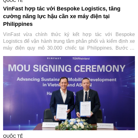
QUỐC TẾ
VinFast hợp tác với Bespoke Logistics, tăng
cường năng lực hậu cần xe máy điện tại
Philippines
VinFast vừa chính thức ký kết hợp tác với Bespoke
Logistics để vận hành trung tâm phân phối và kiểm định xe
máy điện quy mô 30.000 chiếc tại Philippines. Bước đi
chiến lược này không chỉ giúp tối ưu hóa chuỗi cung ứng
toàn cầu của hãng xe Việt mà còn đặt nền móng vững chắc
cho hệ sinh thái di chuyển xanh toàn diện tại quốc gia vạn
đảo.
QUỐC TẾ