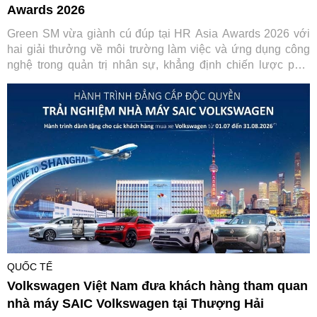
Awards 2026
Green SM vừa giành cú đúp tại HR Asia Awards 2026 với
hai giải thưởng về môi trường làm việc và ứng dụng công
nghệ trong quản trị nhân sự, khẳng định chiến lược phát
triển con người gắn với chuyển đổi số.
QUỐC TẾ
Volkswagen Việt Nam đưa khách hàng tham quan
nhà máy SAIC Volkswagen tại Thượng Hải