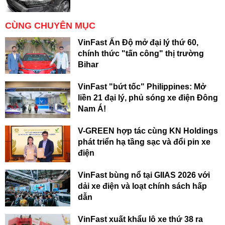
CÙNG CHUYÊN MỤC
VinFast Ấn Độ mở đại lý thứ 60,
chính thức "tấn công" thị trường
Bihar
VinFast "bứt tốc" Philippines: Mở
liền 21 đại lý, phủ sóng xe điện Đông
Nam Á!
V-GREEN hợp tác cùng KN Holdings
phát triển hạ tầng sạc và đổi pin xe
điện
VinFast bùng nổ tại GIIAS 2026 với
dải xe điện và loạt chính sách hấp
dẫn
VinFast xuất khẩu lô xe thứ 38 ra