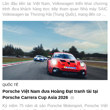
Lần đầu tiên tại Việt Nam, Volkswagen triển khai chương
trình đưa khách hàng trực tiếp tham quan Nhà máy SAIC
Volkswagen tại Thượng Hải (Trung Quốc), mang đến cơ hội
tìm hiểu quy trình sản xuất và các tiêu chuẩn toàn cầu phía
sau mỗi chiếc xe của thương hiệu Đức.
QUỐC TẾ
Porsche Việt Nam đưa Hoàng Đạt tranh tài tại
Porsche Carrera Cup Asia 2026
Kỷ niệm 75 năm di sản Porsche Motorsport, Porsche Việt