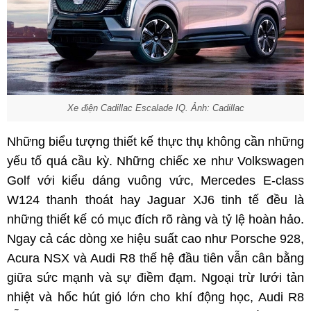
Xe điện Cadillac Escalade IQ. Ảnh: Cadillac
Những biểu tượng thiết kế thực thụ không cần những
yếu tố quá cầu kỳ. Những chiếc xe như Volkswagen
Golf với kiểu dáng vuông vức, Mercedes E-class
W124 thanh thoát hay Jaguar XJ6 tinh tế đều là
những thiết kế có mục đích rõ ràng và tỷ lệ hoàn hảo.
Ngay cả các dòng xe hiệu suất cao như Porsche 928,
Acura NSX và Audi R8 thế hệ đầu tiên vẫn cân bằng
giữa sức mạnh và sự điềm đạm. Ngoại trừ lưới tản
nhiệt và hốc hút gió lớn cho khí động học, Audi R8