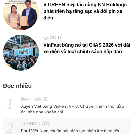
V-GREEN hợp tác cùng KN Holdings
phát triển hạ tầng sạc và đổi pin xe
điện
QUỐC TẾ
VinFast bùng nổ tại GIIAS 2026 với dải
xe điện và loạt chính sách hấp dẫn
Đọc nhiều
ĐÁNH GIÁ XE
Xuyên Việt bằng VinFast VF 8: Chủ xe "thảnh thơi đầu
óc, nhẹ nhẹ khoản chi"
TRONG NƯỚC
Ford Việt Nam chuẩn hóa đào tạo nhân lực theo tiêu