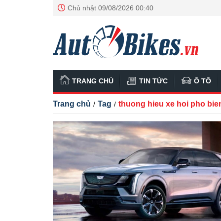
Chủ nhật 09/08/2026 00:40
TRANG CHỦ
TIN TỨC
Ô TÔ
Trang chủ
Tag
thuong hieu xe hoi pho bie
/
/