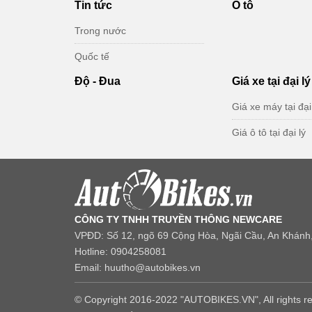
Tin tức
Ô tô
Trong nước
Quốc tế
Độ - Đua
Giá xe tại đại lý
Giá xe máy tại đại
Giá ô tô tại đại lý
CÔNG TY TNHH TRUYỀN THÔNG NEWCARE
VPĐD: Số 12, ngõ 69 Cộng Hòa, Ngãi Cầu, An Khánh,
Hotline: 0904258081
Email: huutho@autobikes.vn
© Copyright 2016-2022 "AUTOBIKES.VN", All rights r