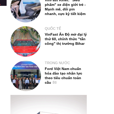
VinFast Kinet: "Siêu
phẩm" xe điện giới trẻ -
Mạnh mẽ, đổi pin
nhanh, cực kỳ tiết kiệm
QUỐC TẾ
VinFast Ấn Độ mở đại lý
thứ 60, chính thức "tấn
công" thị trường Bihar
TRONG NƯỚC
Ford Việt Nam chuẩn
hóa đào tạo nhân lực
theo tiêu chuẩn toàn
cầu