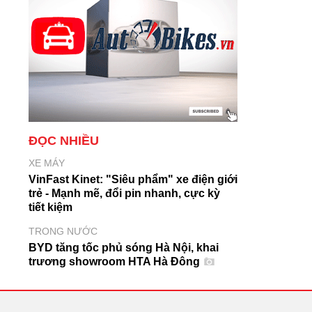
ĐỌC NHIỀU
XE MÁY
VinFast Kinet: "Siêu phẩm" xe điện giới
trẻ - Mạnh mẽ, đổi pin nhanh, cực kỳ
tiết kiệm
TRONG NƯỚC
BYD tăng tốc phủ sóng Hà Nội, khai
trương showroom HTA Hà Đông