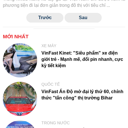
phương tiện đi lại đơn giản trong đô thị với tiêu chí ...
Trước
Sau
MỚI NHẤT
XE MÁY
VinFast Kinet: "Siêu phẩm" xe điện
giới trẻ - Mạnh mẽ, đổi pin nhanh, cực
kỳ tiết kiệm
QUỐC TẾ
VinFast Ấn Độ mở đại lý thứ 60, chính
thức "tấn công" thị trường Bihar
TRONG NƯỚC