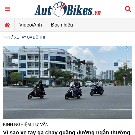
Video/Ảnh
Đọc nhiều
/
XE TAY GA ĐÔ THỊ
TAG
KINH NGHIỆM-TƯ VẤN
Vì sao xe tay ga chạy quãng đường ngắn thường