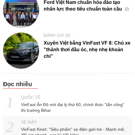
Ford Việt Nam chuẩn hóa đào tạo
nhân lực theo tiêu chuẩn toàn cầu
ĐÁNH GIÁ XE
Xuyên Việt bằng VinFast VF 8: Chủ xe
"thảnh thơi đầu óc, nhẹ nhẹ khoản
chi"
Đọc nhiều
QUỐC TẾ
VinFast Ấn Độ mở đại lý thứ 60, chính thức "tấn công"
thị trường Bihar
XE MÁY
VinFast Kinet: "Siêu phẩm" xe điện giới trẻ - Mạnh mẽ,
đổi pin nhanh, cực kỳ tiết kiệm