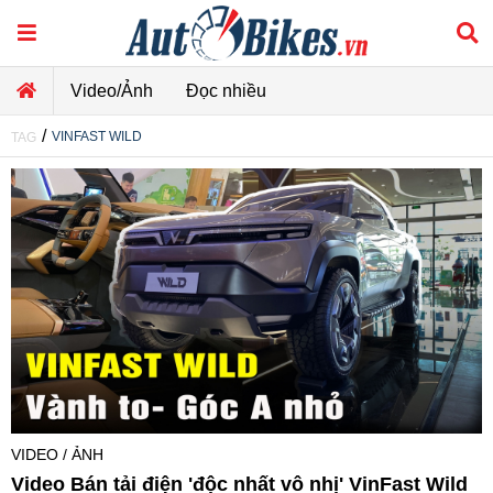
Video/Ảnh
Đọc nhiều
/
VINFAST WILD
TAG
VIDEO / ẢNH
Video Bán tải điện 'độc nhất vô nhị' VinFast Wild