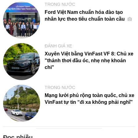
TRONG NƯỚC
Ford Việt Nam chuẩn hóa đào tạo
nhân lực theo tiêu chuẩn toàn cầu
ĐÁNH GIÁ XE
Xuyên Việt bằng VinFast VF 8: Chủ xe
"thảnh thơi đầu óc, nhẹ nhẹ khoản
chi"
TRONG NƯỚC
Mạng lưới phủ rộng toàn quốc, chủ xe
VinFast tự tin “đi xa không phải nghĩ”
Đọc nhiều