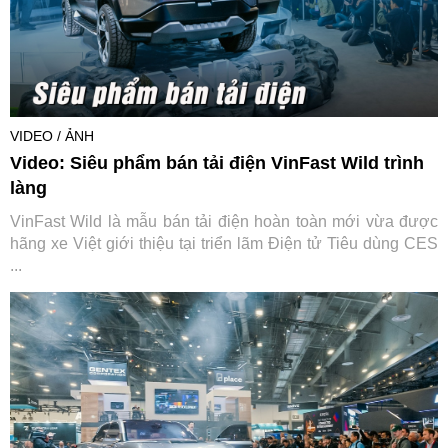
VIDEO / ẢNH
Video: Siêu phẩm bán tải điện VinFast Wild trình
làng
VinFast Wild là mẫu bán tải điện hoàn toàn mới vừa được
hãng xe Việt giới thiệu tại triển lãm Điện tử Tiêu dùng CES
...