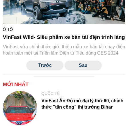
Ô TÔ
VinFast Wild- Siêu phẩm xe bán tải điện trình làng
VinFast vừa chính thức giới thiệu mẫu xe bán tải chạy điện
hoàn toàn mới tại Triển lãm Điện tử Tiêu dùng CES 2024
Trước
Sau
MỚI NHẤT
QUỐC TẾ
VinFast Ấn Độ mở đại lý thứ 60, chính
thức "tấn công" thị trường Bihar