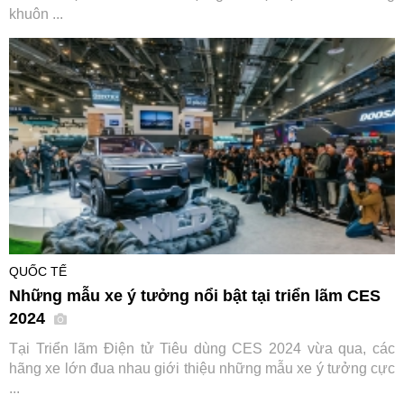
khuôn ...
QUỐC TẾ
Những mẫu xe ý tưởng nổi bật tại triển lãm CES
2024
Tại Triển lãm Điện tử Tiêu dùng CES 2024 vừa qua, các
hãng xe lớn đua nhau giới thiệu những mẫu xe ý tưởng cực
...