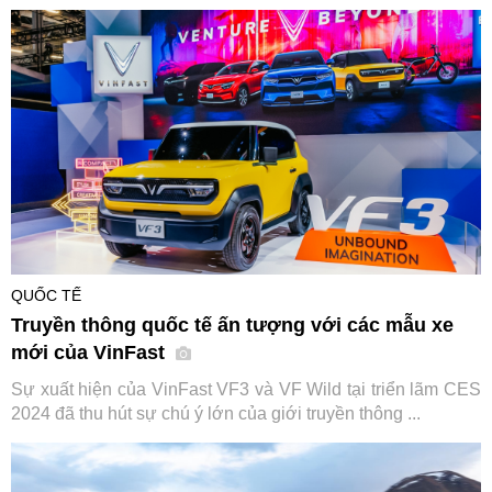
QUỐC TẾ
Truyền thông quốc tế ấn tượng với các mẫu xe
mới của VinFast
Sự xuất hiện của VinFast VF3 và VF Wild tại triển lãm CES
2024 đã thu hút sự chú ý lớn của giới truyền thông ...