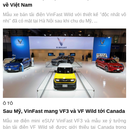
về Việt Nam
Mẫu xe bán tải điện VinFast Wild với thiết kế "độc nhất vô
nhị" đã có mặt tại Hà Nội sau khi chu du Mỹ, ...
Ô TÔ
Sau Mỹ, VinFast mang VF3 và VF Wild tới Canada
Mẫu xe điện mini eSUV VinFast VF3 và mẫu xe ý tưởng
bán tải điện VF Wild sẽ được giới thiệu tại Canada trong