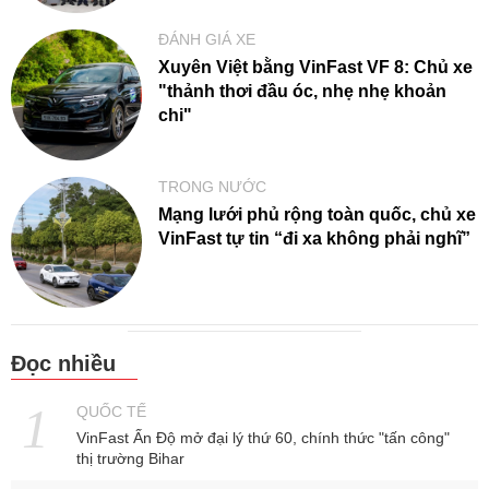
ĐÁNH GIÁ XE
Xuyên Việt bằng VinFast VF 8: Chủ xe
"thảnh thơi đầu óc, nhẹ nhẹ khoản
chi"
TRONG NƯỚC
Mạng lưới phủ rộng toàn quốc, chủ xe
VinFast tự tin “đi xa không phải nghĩ”
Đọc nhiều
QUỐC TẾ
VinFast Ấn Độ mở đại lý thứ 60, chính thức "tấn công"
thị trường Bihar