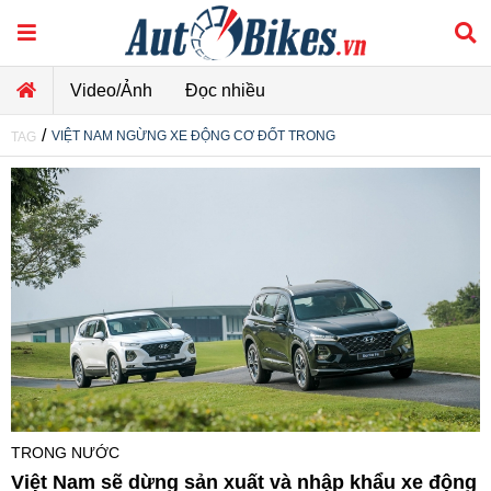
Video/Ảnh
Đọc nhiều
/
VIỆT NAM NGỪNG XE ĐỘNG CƠ ĐỐT TRONG
TAG
TRONG NƯỚC
Việt Nam sẽ dừng sản xuất và nhập khẩu xe động