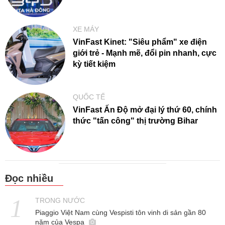
XE MÁY
VinFast Kinet: "Siêu phẩm" xe điện
giới trẻ - Mạnh mẽ, đổi pin nhanh, cực
kỳ tiết kiệm
QUỐC TẾ
VinFast Ấn Độ mở đại lý thứ 60, chính
thức "tấn công" thị trường Bihar
Đọc nhiều
TRONG NƯỚC
Piaggio Việt Nam cùng Vespisti tôn vinh di sản gần 80
năm của Vespa