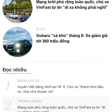
Mạng lưới phủ rộng toàn quốc, chủ xe
VinFast tự tin “đi xa không phải nghĩ”
Ô TÔ
Subaru "xả kho" tháng 8: Xe giảm giá
tới 360 triệu đồng
Đọc nhiều
ĐÁNH GIÁ XE
Xuyên Việt bằng VinFast VF 8: Chủ xe "thảnh thơi đầu
óc, nhẹ nhẹ khoản chi"
TRONG NƯỚC
Mạng lưới phủ rộng toàn quốc, chủ xe VinFast tự tin “đi
xa không phải nghĩ”