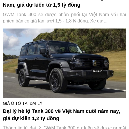
Nam, giá dự kiến từ 1,5 tỷ đồng
GWM Tank 300 sẽ được phân phối tại Việt Nam với hai
phiên bản có giá lần lượt 1,5 - 1,8 tỷ đồng. Xe dự ...
GIÁ Ô TÔ TẠI ĐẠI LÝ
Đại lý hé lộ Tank 300 về Việt Nam cuối năm nay,
giá dự kiến 1,2 tỷ đồng
Thông tin từ đại lý, GWM Tank 300 dự kiến sẽ được ra mắt