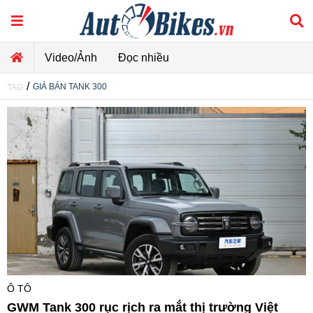
Video/Ảnh
Đọc nhiều
/
GIÁ BÁN TANK 300
TAG
Ô TÔ
GWM Tank 300 rục rịch ra mắt thị trường Việt