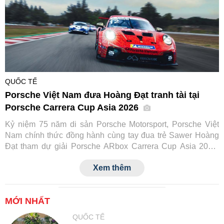
QUỐC TẾ
Porsche Việt Nam đưa Hoàng Đạt tranh tài tại
Porsche Carrera Cup Asia 2026
Kỷ niệm 75 năm di sản Porsche Motorsport, Porsche Việt
Nam chính thức đồng hành cùng tay đua trẻ Sawer Hoàng
Đạt tham dự giải Porsche ARbox Carrera Cup Asia 2026.
Đây là lần đầu tiên một tay đua Việt Nam tranh tài tại đấu
Xem thêm
trường danh giá này, đồng thời đánh dấu cột mốc mới trong
hành trình phát triển văn hóa xe thể thao của Porsche tại
Việt Nam.
MỚI NHẤT
QUỐC TẾ