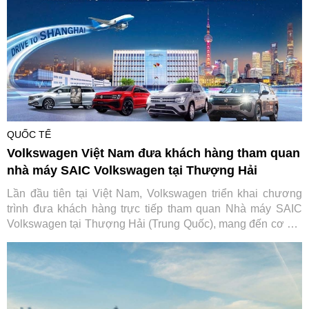
QUỐC TẾ
Volkswagen Việt Nam đưa khách hàng tham quan
nhà máy SAIC Volkswagen tại Thượng Hải
Lần đầu tiên tại Việt Nam, Volkswagen triển khai chương
trình đưa khách hàng trực tiếp tham quan Nhà máy SAIC
Volkswagen tại Thượng Hải (Trung Quốc), mang đến cơ hội
tìm hiểu quy trình sản xuất và các tiêu chuẩn toàn cầu phía
sau mỗi chiếc xe của thương hiệu Đức.