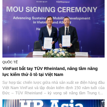
toàn cầu của hãng xe Việt mà còn đặt nền móng vững chắc
cho hệ sinh thái di chuyển xanh toàn diện tại quốc gia vạn
đảo.
QUỐC TẾ
VinFast bắt tay TÜV Rheinland, nâng tầm năng
lực kiểm thử ô tô tại Việt Nam
Sự hợp tác chiến lược giữa nhà sản xuất xe điện hàng đầu
Việt Nam VinFast và tập đoàn kiểm định 150 năm tuổi của
Đức – TÜV Rheinland – kỳ vọng sẽ nâng tầm Trung tâm
Thử nghiệm VinFast đạt chuẩn quốc tế, từng bước đưa Việt
Nam trở thành trung tâm dịch vụ kỹ thuật ô tô của toàn khu