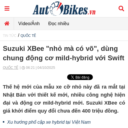
Video/Ảnh
Đọc nhiều
/
TIN TỨC
QUỐC TẾ
Suzuki XBee "nhỏ mà có võ", dùng
chung động cơ mild-hybrid với Swift
QUỐC TẾ
06:21 | 04/10/2025
Thế hệ mới của mẫu xe cỡ nhỏ này đã ra mắt tại
Nhật Bản với thiết kế mới, nhiều công nghệ hiện
đại và động cơ mild-hybrid mới. Suzuki XBee có
giá khởi điểm quy đổi chưa đến 400 triệu đồng.
Xu hướng phổ cập xe hybrid tại Việt Nam