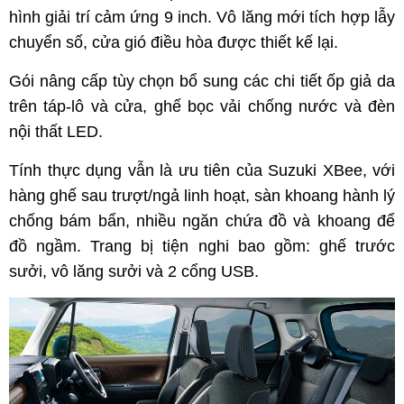
hình giải trí cảm ứng 9 inch. Vô lăng mới tích hợp lẫy
chuyển số, cửa gió điều hòa được thiết kế lại.
Gói nâng cấp tùy chọn bổ sung các chi tiết ốp giả da
trên táp-lô và cửa, ghế bọc vải chống nước và đèn
nội thất LED.
Tính thực dụng vẫn là ưu tiên của Suzuki XBee, với
hàng ghế sau trượt/ngả linh hoạt, sàn khoang hành lý
chống bám bẩn, nhiều ngăn chứa đồ và khoang để
đồ ngầm. Trang bị tiện nghi bao gồm: ghế trước
sưởi, vô lăng sưởi và 2 cổng USB.