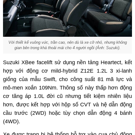
Với thiết kế vuông vức, trần cao, nên dù là xe cỡ nhỏ, nhưng không
gian bên trong khá thoải mái cho 4 người ngồi (Ảnh: Suzuki).
Suzuki XBee facelift sử dụng nền tảng Heartect, kết
hợp với động cơ mild-hybrid Z12E 1.2L 3 xi-lanh
giống của mẫu Swift, cho công suất 81 mã lực và
mô-men xoắn 109Nm. Thông số này thấp hơn động
cơ tăng áp 1.0L đời cũ nhưng tiết kiệm nhiên liệu
hơn, được kết hợp với hộp số CVT và hệ dẫn động
cầu trước (2WD) hoặc tùy chọn dẫn động 4 bánh
(4WD).
Xe được trang bị hệ thống hỗ trợ vào cua chủ động