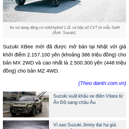
Xe sử dụng động cơ mild-hybrid 1.2L và hộp số CVT từ mẫu Swift
(Ảnh: Suzuki).
Suzuki XBee mới đã được mở bán tại Nhật với giá
khởi điểm 2.157.100 yên (khoảng 386 triệu đồng) cho
bản MX 2WD và cao nhất là 2.500.300 yên (448 triệu
đồng) cho bản MZ 4WD.
(Theo dantri.com.vn)
Suzuki xuất khẩu xe điện Vitara từ
Ấn Độ sang châu Âu
Vì sao Suzuki Jimny đại hạ giá