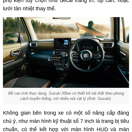
phụ kiện tùy chọn như decal trang trí, ốp cản, hoặc
lưới tản nhiệt thay thế.
Đề cao tính thực dụng, Suzuki XBee có thiết kế nội thất theo phong
cách truyền thống, với nhiều nút vật lý (Ảnh: Suzuki).
Không gian bên trong xe có một số nâng cấp đáng
chú ý, như màn hình kỹ thuật số 7 inch là trang bị tiêu
chuẩn, có thể kết hợp với màn hình HUD và màn