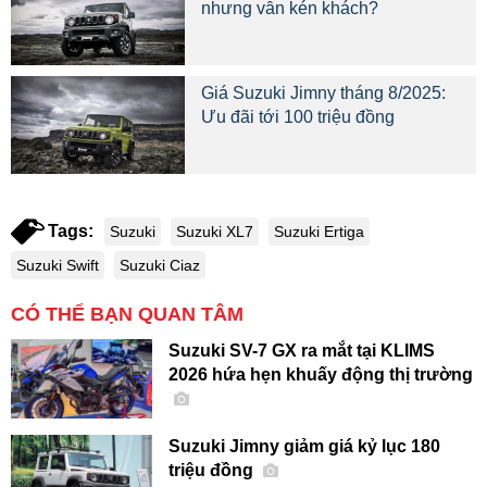
nhưng vẫn kén khách?
Giá Suzuki Jimny tháng 8/2025:
Ưu đãi tới 100 triệu đồng
Tags:
Suzuki
Suzuki XL7
Suzuki Ertiga
Suzuki Swift
Suzuki Ciaz
CÓ THỂ BẠN QUAN TÂM
Suzuki SV-7 GX ra mắt tại KLIMS
2026 hứa hẹn khuấy động thị trường
Suzuki Jimny giảm giá kỷ lục 180
triệu đồng