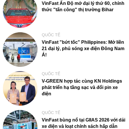
VinFast Ấn Độ mở đại lý thứ 60, chính
thức "tấn công" thị trường Bihar
QUỐC TẾ
VinFast "bứt tốc" Philippines: Mở liền
21 đại lý, phủ sóng xe điện Đông Nam
Á!
QUỐC TẾ
V-GREEN hợp tác cùng KN Holdings
phát triển hạ tầng sạc và đổi pin xe
điện
QUỐC TẾ
VinFast bùng nổ tại GIIAS 2026 với dải
xe điện và loạt chính sách hấp dẫn