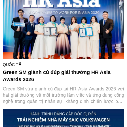
vực.
QUỐC TẾ
Green SM giành cú đúp giải thưởng HR Asia
Awards 2026
Green SM vừa giành cú đúp tại HR Asia Awards 2026 với
hai giải thưởng về môi trường làm việc và ứng dụng công
nghệ trong quản trị nhân sự, khẳng định chiến lược phát
triển con người gắn với chuyển đổi số.