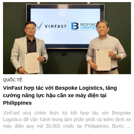
QUỐC TẾ
VinFast hợp tác với Bespoke Logistics, tăng
cường năng lực hậu cần xe máy điện tại
Philippines
VinFast vừa chính thức ký kết hợp tác với Bespoke
Logistics để vận hành trung tâm phân phối và kiểm định xe
máy điện quy mô 30.000 chiếc tại Philippines. Bước đi
chiến lược này không chỉ giúp tối ưu hóa chuỗi cung ứng