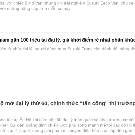
dài với chiếc Blind Van nhưng khi trải nghiệm Suzuki Eeco Van, chủ xe
 với những nâng cấp trên mẫu xe này.
iảm gần 100 triệu tại đại lý, giá khởi điểm rẻ nhất phân khú
lớn từ phía đại lý, người dùng mua Suzuki Fronx cần đánh đổi bằng đờ
ộ mở đại lý thứ 60, chính thức "tấn công" thị trườn
tăng tốc tại Ấn Độ khi cán mốc 60 đại lý toàn quốc và khai trương cơ sở
ihar. Sự kiện khẳng định chiến lược phủ sóng mạnh mẽ tới các đô thị 
hố cấp 2, cấp 3, mang giải pháp di chuyển điện hóa cao cấp đến gần 