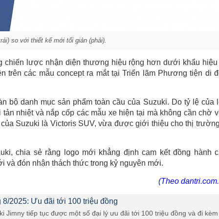
trái) so với thiết kế mới tối giản (phải).
g chiến lược nhận diện thương hiệu rộng hơn dưới khẩu hiệu
ện trên các mẫu concept ra mắt tại Triển lãm Phương tiện di 
àn bộ danh mục sản phẩm toàn cầu của Suzuki. Do tỷ lệ của 
i tản nhiệt và nắp cốp các mẫu xe hiện tại mà không cần chờ 
ủa Suzuki là Victoris SUV, vừa được giới thiệu cho thị trườn
uki, chia sẻ rằng logo mới khẳng định cam kết đồng hành 
ới và đón nhận thách thức trong kỷ nguyên mới.
(Theo dantri.com.
 8/2025: Ưu đãi tới 100 triệu đồng
 Jimny tiếp tục được một số đại lý ưu đãi tới 100 triệu đồng và đi kèm