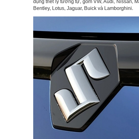
dụng triết lý tương tự, gồm VW, Audi, Nissan, M
Bentley, Lotus, Jaguar, Buick và Lamborghini.