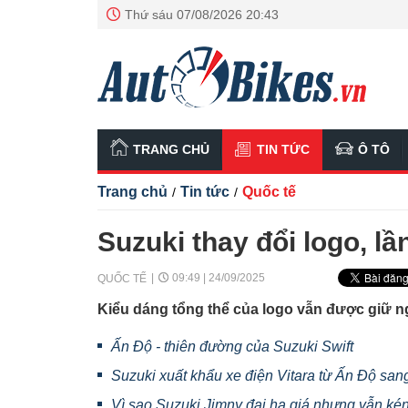
Thứ sáu 07/08/2026 20:43
TRANG CHỦ
TIN TỨC
Ô TÔ
Trang chủ
Tin tức
Quốc tế
/
/
Suzuki thay đổi logo, l
09:49 | 24/09/2025
QUỐC TẾ
Kiểu dáng tổng thể của logo vẫn được giữ 
Ấn Độ - thiên đường của Suzuki Swift
Suzuki xuất khẩu xe điện Vitara từ Ấn Độ sa
Vì sao Suzuki Jimny đại hạ giá nhưng vẫn ké