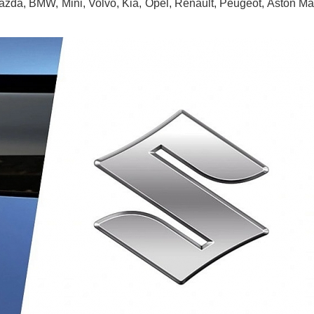
azda, BMW, Mini, Volvo, Kia, Opel, Renault, Peugeot, Aston Mar