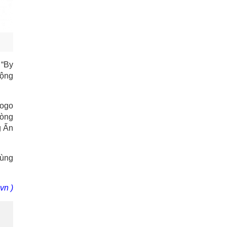
 “By
động
logo
vòng
g Ấn
cùng
vn )