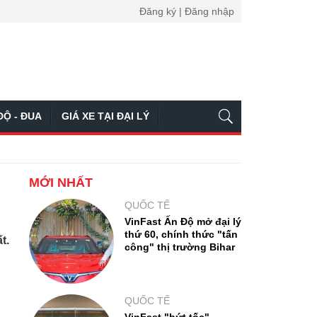
Đăng ký | Đăng nhập
ĐỘ - ĐUA
GIÁ XE TẠI ĐẠI LÝ
MỚI NHẤT
QUỐC TẾ
VinFast Ấn Độ mở đại lý
thứ 60, chính thức "tấn
t.
công" thị trường Bihar
QUỐC TẾ