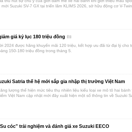
ã thu hút sự chú ý của giới đam mê xe hai bánh khi giới thiệu mẫu spo
n mới Suzuki SV-7 GX tại triển lãm KLIMS 2026, sở hữu động cơ V-Twin
c nhưng được nâng cấp mạnh về công nghệ và khả năng vận hành đư
iảm giá kỷ lục 180 triệu đồng
i 2024 được hãng khuyến mãi 120 triệu, kết hợp ưu đãi từ đại lý cho 
ảng 150-180 triệu đồng trong tháng 5.
uzuki Satria thế hệ mới sắp gia nhập thị trường Việt Nam
ăng lượng thể hiện mức tiêu thụ nhiên liệu kiểu loại xe mô tô hai bánh
ểm Việt Nam cập nhật mới đây xuất hiện một số thông tin về Suzuki Sa
ấy lên thông tin mẫu xe côn tay này sắp gia nhập thị trường Việt Nam.
"Su cóc" trải nghiệm và đánh giá xe Suzuki EECO