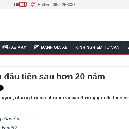
Hotline: 0904258081
XE MÁY
ĐÁNH GIÁ XE
KINH NGHIỆM-TƯ VẤN
ần đầu tiên sau hơn 20 năm
nguyên, nhưng lớp mạ chrome và các đường gân đã biến mấ
ng châu Âu
n khách?