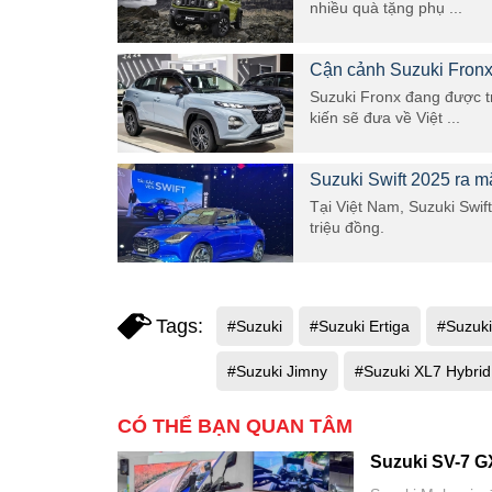
nhiều quà tặng phụ ...
Cận cảnh Suzuki Fronx
Suzuki Fronx đang được tr
kiến sẽ đưa về Việt ...
Suzuki Swift 2025 ra mắ
Tại Việt Nam, Suzuki Swif
triệu đồng.
Tags:
#Suzuki
#Suzuki Ertiga
#Suzuk
#Suzuki Jimny
#Suzuki XL7 Hybrid
CÓ THỂ BẠN QUAN TÂM
Suzuki SV-7 G