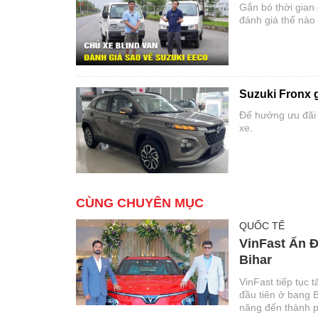
Gắn bó thời gian 
đánh giá thế nào
Suzuki Fronx g
Để hưởng ưu đãi 
xe.
CÙNG CHUYÊN MỤC
QUỐC TẾ
VinFast Ấn Đ
Bihar
VinFast tiếp tục 
đầu tiên ở bang B
năng đến thành p