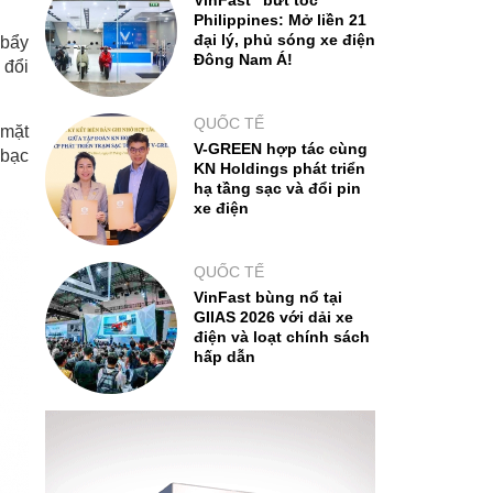
VinFast "bứt tốc"
Philippines: Mở liền 21
đại lý, phủ sóng xe điện
 bẩy
Đông Nam Á!
 đổi
QUỐC TẾ
 mặt
V-GREEN hợp tác cùng
 bạc
KN Holdings phát triển
hạ tầng sạc và đổi pin
xe điện
QUỐC TẾ
VinFast bùng nổ tại
GIIAS 2026 với dải xe
điện và loạt chính sách
hấp dẫn