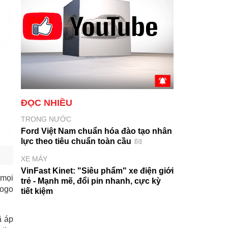
ĐỌC NHIỀU
TRONG NƯỚC
Ford Việt Nam chuẩn hóa đào tạo nhân
lực theo tiêu chuẩn toàn cầu
XE MÁY
VinFast Kinet: "Siêu phẩm" xe điện giới
 mọi
trẻ - Mạnh mẽ, đổi pin nhanh, cực kỳ
logo
tiết kiệm
ã áp