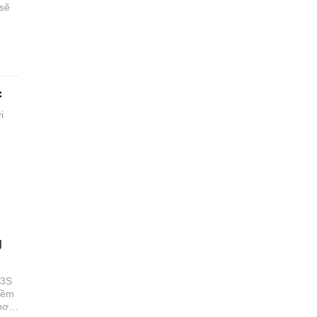
 sẽ
c
i
g
 3S
tiềm
hơn