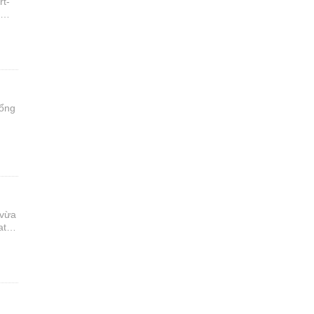
rt-
ờng
tổng
 vừa
tria