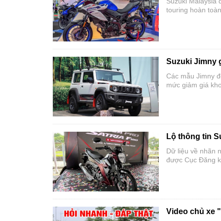
Suzuki Malaysia đ
touring hoàn toà
645cc quen thuộ
dài.
Suzuki Jimny g
Các mẫu Jimny đờ
mức giảm giá kho
Lộ thông tin S
Dữ liệu về nhãn n
được Cục Đăng ki
thế hệ mới, làm d
Video chủ xe 