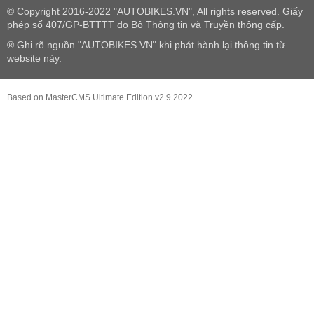
© Copyright 2016-2022 "AUTOBIKES.VN", All rights reserved. Giấy
phép số 407/GP-BTTTT do Bộ Thông tin và Truyền thông cấp.
® Ghi rõ nguồn "AUTOBIKES.VN" khi phát hành lại thông tin từ
website này.
Based on MasterCMS Ultimate Edition v2.9 2022