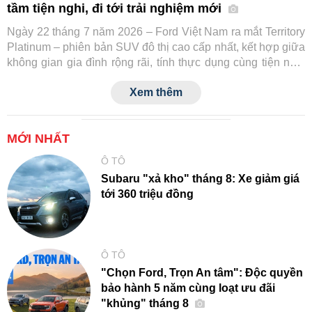
tầm tiện nghi, đi tới trải nghiệm mới
Ngày 22 tháng 7 năm 2026 – Ford Việt Nam ra mắt Territory
Platinum – phiên bản SUV đô thị cao cấp nhất, kết hợp giữa
không gian gia đình rộng rãi, tính thực dụng cùng tiện nghi
và công nghệ an toàn tiệm cận xe sang.
Xem thêm
MỚI NHẤT
Ô TÔ
Subaru "xả kho" tháng 8: Xe giảm giá
tới 360 triệu đồng
Ô TÔ
"Chọn Ford, Trọn An tâm": Độc quyền
bảo hành 5 năm cùng loạt ưu đãi
"khủng" tháng 8