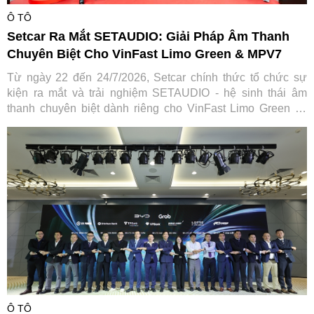
Ô TÔ
Setcar Ra Mắt SETAUDIO: Giải Pháp Âm Thanh
Chuyên Biệt Cho VinFast Limo Green & MPV7
Từ ngày 22 đến 24/7/2026, Setcar chính thức tổ chức sự
kiện ra mắt và trải nghiệm SETAUDIO - hệ sinh thái âm
thanh chuyên biệt dành riêng cho VinFast Limo Green và
MPV7, mang đến cơ hội so sánh thực tế cùng ưu đãi "Thu
cũ đổi mới" tiết kiệm tới 7,2 triệu đồng.
Ô TÔ