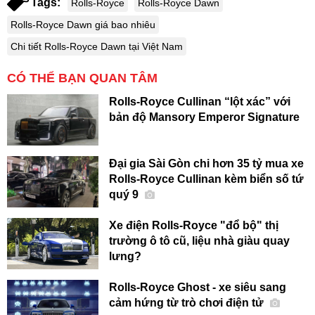
Tags:
Rolls-Royce
Rolls-Royce Dawn
Rolls-Royce Dawn giá bao nhiêu
Chi tiết Rolls-Royce Dawn tại Việt Nam
CÓ THỂ BẠN QUAN TÂM
Rolls-Royce Cullinan “lột xác” với
bản độ Mansory Emperor Signature
Đại gia Sài Gòn chi hơn 35 tỷ mua xe
Rolls-Royce Cullinan kèm biển số tứ
quý 9
Xe điện Rolls-Royce "đổ bộ" thị
trường ô tô cũ, liệu nhà giàu quay
lưng?
Rolls-Royce Ghost - xe siêu sang
cảm hứng từ trò chơi điện tử