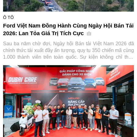
Ô TÔ
Ford Việt Nam Đồng Hành Cùng Ngày Hội Bán Tải
2026: Lan Tỏa Giá Trị Tích Cực
Sau ba năm chờ đợi, Ngày hội Bán tải Việt Nam 2026 đã
chính thức tái xuất đầy ấn tượng, quy tụ 350 chiến mã cùng
1.000 thành viên trên toàn quốc. Sự kiện không chỉ thỏa
lòng người đam mê mà còn ghi dấu ấn đậm nét của Ford
Việt Nam trong hành trình gắn kết và lan tỏa giá trị tích cực
cho cộng đồng.