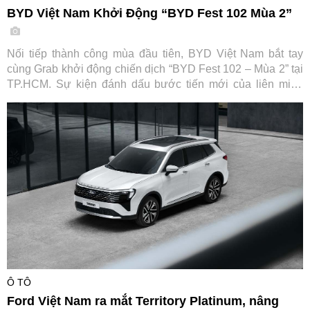
BYD Việt Nam Khởi Động “BYD Fest 102 Mùa 2”
Nối tiếp thành công mùa đầu tiên, BYD Việt Nam bắt tay
cùng Grab khởi động chiến dịch “BYD Fest 102 – Mùa 2” tại
TP.HCM. Sự kiện đánh dấu bước tiến mới của liên minh
cùng các đối tác tài chính và hạ tầng sạc, hướng tới thúc
đẩy chuyển đổi xanh cho ngành vận tải dịch vụ tại Việt Nam.
Ô TÔ
Ford Việt Nam ra mắt Territory Platinum, nâng