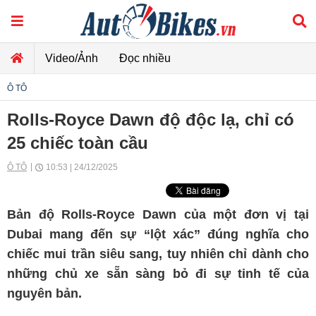
Video/Ảnh
Đọc nhiều
Ô TÔ
Rolls-Royce Dawn độ độc lạ, chỉ có
25 chiếc toàn cầu
Ô TÔ
10:53 | 24/12/2025
Bản độ Rolls-Royce Dawn của một đơn vị tại
Dubai mang đến sự “lột xác” đúng nghĩa cho
chiếc mui trần siêu sang, tuy nhiên chỉ dành cho
những chủ xe sẵn sàng bỏ đi sự tinh tế của
nguyên bản.