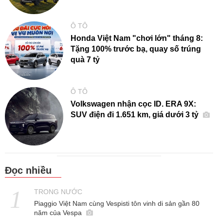
Ô TÔ
Honda Việt Nam "chơi lớn" tháng 8:
Tặng 100% trước bạ, quay số trúng
quà 7 tỷ
Ô TÔ
Volkswagen nhận cọc ID. ERA 9X:
SUV điện đi 1.651 km, giá dưới 3 tỷ
Đọc nhiều
TRONG NƯỚC
Piaggio Việt Nam cùng Vespisti tôn vinh di sản gần 80
năm của Vespa