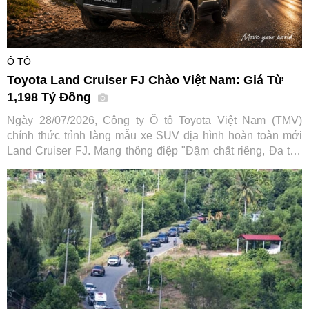
Ô TÔ
Toyota Land Cruiser FJ Chào Việt Nam: Giá Từ
1,198 Tỷ Đồng
Ngày 28/07/2026, Công ty Ô tô Toyota Việt Nam (TMV)
chính thức trình làng mẫu xe SUV địa hình hoàn toàn mới
Land Cruiser FJ. Mang thông điệp "Đậm chất riêng, Đa trải
nghiệm", tân binh dòng SUV hứa hẹn mở rộng tệp khách
hàng tiếp cận dòng xe huyền thoại vốn đã có lịch sử hơn 70
năm của hãng xe Nhật Bản.