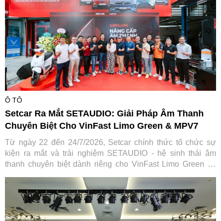
Ô TÔ
Setcar Ra Mắt SETAUDIO: Giải Pháp Âm Thanh
Chuyên Biệt Cho VinFast Limo Green & MPV7
Từ ngày 22 đến 24/7/2026, Setcar chính thức tổ chức sự
kiện ra mắt và trải nghiệm SETAUDIO - hệ sinh thái âm
thanh chuyên biệt dành riêng cho VinFast Limo Green và
MPV7, mang đến cơ hội so sánh thực tế cùng ưu đãi "Thu
cũ đổi mới" tiết kiệm tới 7,2 triệu đồng.