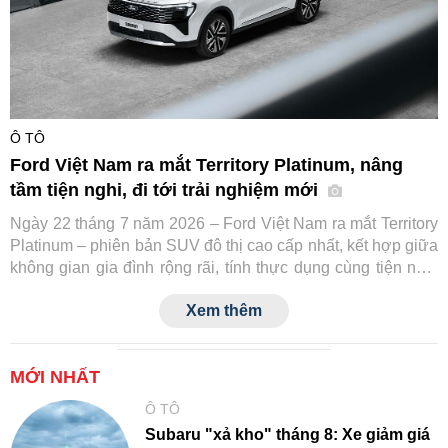
Ô TÔ
Ford Việt Nam ra mắt Territory Platinum, nâng
tầm tiện nghi, đi tới trải nghiệm mới
Ngày 22 tháng 7 năm 2026 – Ford Việt Nam ra mắt Territory
Platinum – phiên bản SUV đô thị cao cấp nhất, kết hợp giữa
không gian gia đình rộng rãi, tính thực dụng cùng tiện nghi
và công nghệ an toàn tiệm cận xe sang.
Xem thêm
MỚI NHẤT
Ô TÔ
Subaru "xả kho" tháng 8: Xe giảm giá