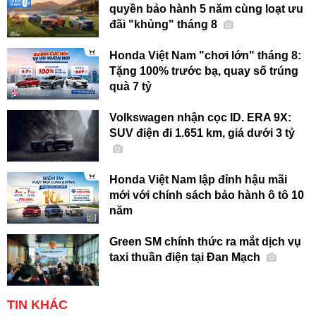
quyền bảo hành 5 năm cùng loạt ưu
đãi "khủng" tháng 8
Honda Việt Nam "chơi lớn" tháng 8:
Tặng 100% trước bạ, quay số trúng
quà 7 tỷ
Volkswagen nhận cọc ID. ERA 9X:
SUV điện đi 1.651 km, giá dưới 3 tỷ
Honda Việt Nam lập đỉnh hậu mãi
mới với chính sách bảo hành ô tô 10
năm
Green SM chính thức ra mắt dịch vụ
taxi thuần điện tại Đan Mạch
TIN KHÁC