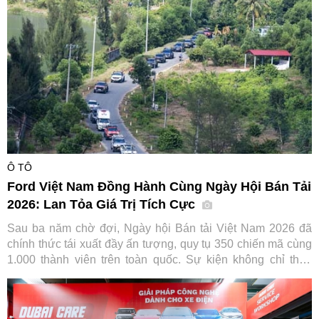
năm của hãng xe Nhật Bản.
Ô TÔ
Ford Việt Nam Đồng Hành Cùng Ngày Hội Bán Tải
2026: Lan Tỏa Giá Trị Tích Cực
Sau ba năm chờ đợi, Ngày hội Bán tải Việt Nam 2026 đã
chính thức tái xuất đầy ấn tượng, quy tụ 350 chiến mã cùng
1.000 thành viên trên toàn quốc. Sự kiện không chỉ thỏa
lòng người đam mê mà còn ghi dấu ấn đậm nét của Ford
Việt Nam trong hành trình gắn kết và lan tỏa giá trị tích cực
cho cộng đồng.