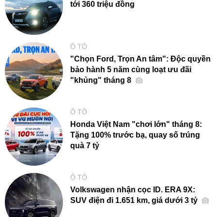
tới 360 triệu đồng
Ô TÔ
"Chọn Ford, Trọn An tâm": Độc quyền
bảo hành 5 năm cùng loạt ưu đãi
"khủng" tháng 8
Ô TÔ
Honda Việt Nam "chơi lớn" tháng 8:
Tặng 100% trước bạ, quay số trúng
quà 7 tỷ
Ô TÔ
Volkswagen nhận cọc ID. ERA 9X:
SUV điện đi 1.651 km, giá dưới 3 tỷ