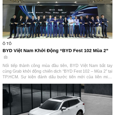
Ô TÔ
BYD Việt Nam Khởi Động “BYD Fest 102 Mùa 2”
Nối tiếp thành công mùa đầu tiên, BYD Việt Nam bắt tay
cùng Grab khởi động chiến dịch “BYD Fest 102 – Mùa 2” tại
TP.HCM. Sự kiện đánh dấu bước tiến mới của liên minh
cùng các đối tác tài chính và hạ tầng sạc, hướng tới thúc
đẩy chuyển đổi xanh cho ngành vận tải dịch vụ tại Việt Nam.