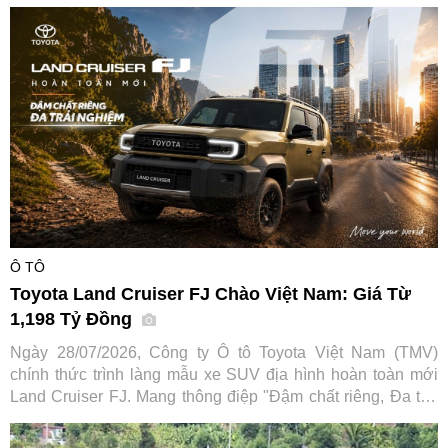
Ô TÔ
Toyota Land Cruiser FJ Chào Việt Nam: Giá Từ
1,198 Tỷ Đồng
Ngày 28/07/2026, Công ty Ô tô Toyota Việt Nam (TMV)
chính thức trình làng mẫu xe SUV địa hình hoàn toàn mới
Land Cruiser FJ. Mang thông điệp "Đậm chất riêng, Đa trải
nghiệm", tân binh dòng SUV hứa hẹn mở rộng tệp khách
hàng tiếp cận dòng xe huyền thoại vốn đã có lịch sử hơn 70