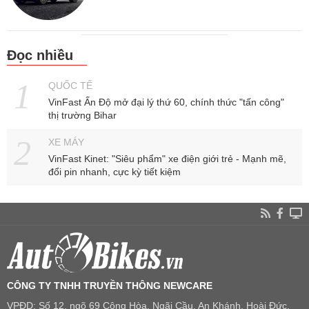
Đọc nhiều
QUỐC TẾ
VinFast Ấn Độ mở đại lý thứ 60, chính thức "tấn công"
thị trường Bihar
XE MÁY
VinFast Kinet: "Siêu phẩm" xe điện giới trẻ - Mạnh mẽ,
đổi pin nhanh, cực kỳ tiết kiệm
CÔNG TY TNHH TRUYỀN THÔNG NEWCARE
VPĐD: Số 12, ngõ 69 Cộng Hòa, Ngãi Cầu, An Khánh, Hoài Đức,