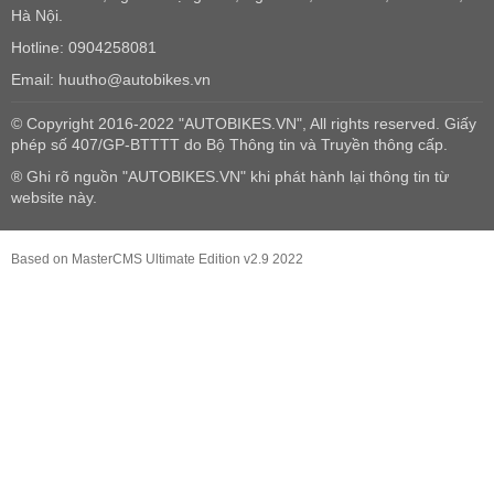
Hà Nội.
Hotline: 0904258081
Email: huutho@autobikes.vn
© Copyright 2016-2022 "AUTOBIKES.VN", All rights reserved. Giấy
phép số 407/GP-BTTTT do Bộ Thông tin và Truyền thông cấp.
® Ghi rõ nguồn "AUTOBIKES.VN" khi phát hành lại thông tin từ
website này.
Based on MasterCMS Ultimate Edition v2.9 2022