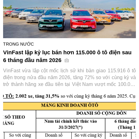
TRONG NƯỚC
VinFast lập kỷ lục bán hơn 115.000 ô tô điện sau
6 tháng đầu năm 2026
VinFast vừa lập cột mốc lịch sử khi bàn giao 115.916 ô tô
điện trong nửa đầu năm 2026, tăng 72% so với cùng kỳ và
trở thành hãng xe đầu tiên tại Việt Nam vượt mốc 100.000
xe chỉ trong 6 tháng. Thành tích này tiếp tục củng cố vị thế
số một của VinFast trên thị trường ô tô trong nước.