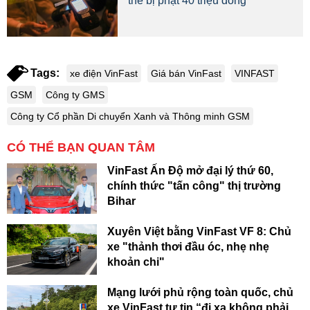
thể bị phạt 40 triệu đồng
Tags:
xe điện VinFast
Giá bán VinFast
VINFAST
GSM
Công ty GMS
Công ty Cổ phần Di chuyển Xanh và Thông minh GSM
CÓ THỂ BẠN QUAN TÂM
VinFast Ấn Độ mở đại lý thứ 60,
chính thức "tấn công" thị trường
Bihar
Xuyên Việt bằng VinFast VF 8: Chủ
xe "thảnh thơi đầu óc, nhẹ nhẹ
khoản chi"
Mạng lưới phủ rộng toàn quốc, chủ
xe VinFast tự tin “đi xa không phải