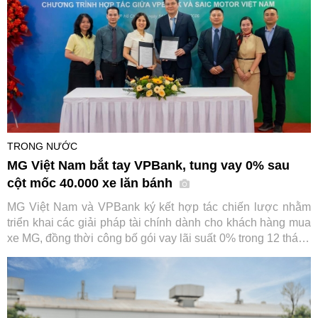
TRONG NƯỚC
MG Việt Nam bắt tay VPBank, tung vay 0% sau
cột mốc 40.000 xe lăn bánh
MG Việt Nam và VPBank ký kết hợp tác chiến lược nhằm
triển khai các giải pháp tài chính dành cho khách hàng mua
xe MG, đồng thời công bố gói vay lãi suất 0% trong 12 tháng
đầu. Sự kiện diễn ra trong bối cảnh thương hiệu ô tô này
vừa đạt cột mốc 40.000 xe lăn bánh tại Việt Nam.