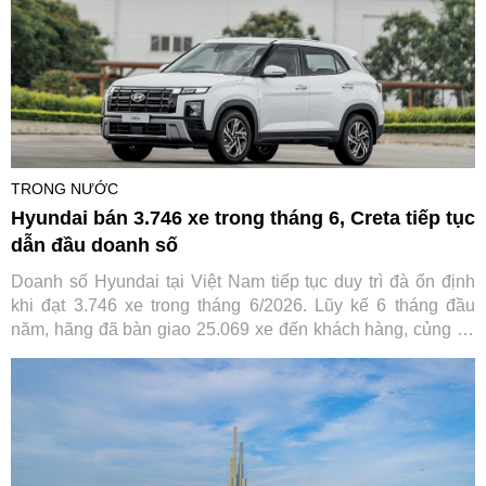
TRONG NƯỚC
Hyundai bán 3.746 xe trong tháng 6, Creta tiếp tục
dẫn đầu doanh số
Doanh số Hyundai tại Việt Nam tiếp tục duy trì đà ổn định
khi đạt 3.746 xe trong tháng 6/2026. Lũy kế 6 tháng đầu
năm, hãng đã bàn giao 25.069 xe đến khách hàng, củng cố
vị thế trong nhóm thương hiệu ô tô bán chạy nhất thị trường.